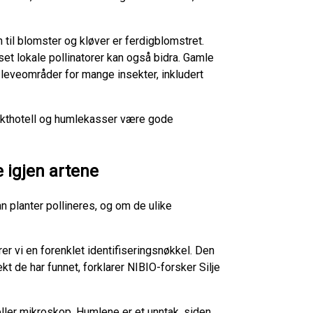
til blomster og kløver er ferdigblomstret.
et lokale pollinatorer kan også bidra. Gamle
e leveområder for mange insekter, inkludert
sekthotell og humlekasser være gode
e igjen artene
 planter pollineres, og om de ulike
rer vi en forenklet identifiseringsnøkkel. Den
kt de har funnet, forklarer NIBIO-forsker Silje
eller mikroskop. Humlene er et unntak, siden