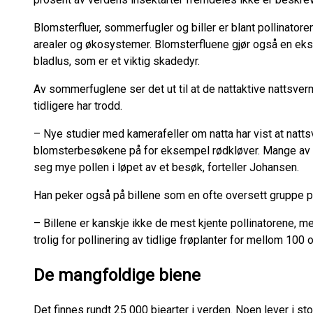
Blomsterfluer, sommerfugler og biller er blant pollinatoren
arealer og økosystemer. Blomsterfluene gjør også en ekstr
bladlus, som er et viktig skadedyr.
Av sommerfuglene ser det ut til at de nattaktive nattsver
tidligere har trodd.
– Nye studier med kamerafeller om natta har vist at natts
blomsterbesøkene på for eksempel rødkløver. Mange av 
seg mye pollen i løpet av et besøk, forteller Johansen.
Han peker også på billene som en ofte oversett gruppe po
– Billene er kanskje ikke de mest kjente pollinatorene, m
trolig for pollinering av tidlige frøplanter for mellom 100 
De mangfoldige biene
Det finnes rundt 25 000 biearter i verden. Noen lever i s