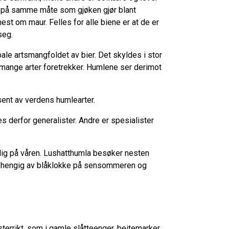
er, på samme måte som gjøken gjør blant
est om maur. Felles for alle biene er at de er
seg.
ale artsmangfoldet av bier. Det skyldes i stor
n mange arter foretrekker. Humlene ser derimot
sent av verdens humlearter.
s derfor generalister. Andre er spesialister
lig på våren. Lushatthumla besøker nesten
avhengig av blåklokke på sensommeren og
terrikt, som i gamle slåtteenger, beitemarker,