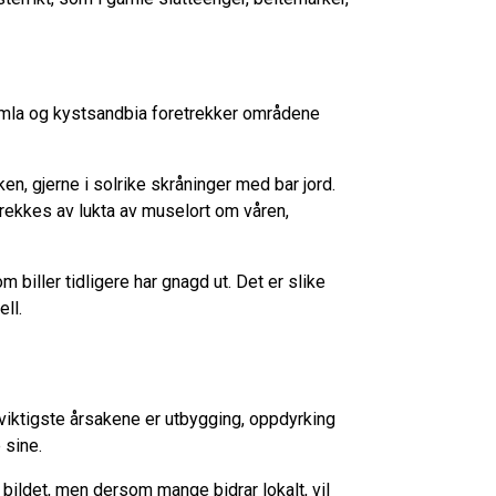
humla og kystsandbia foretrekker områdene
en, gjerne i solrike skråninger med bar jord.
ltrekkes av lukta av muselort om våren,
om biller tidligere har gnagd ut. Det er slike
ll.
 viktigste årsakene er utbygging, oppdyrking
 sine.
 bildet, men dersom mange bidrar lokalt, vil