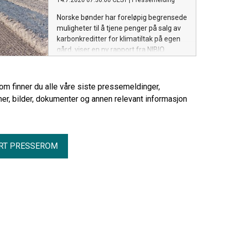
14.7.2026 07:30:00 CEST
|
Pressemelding
Norske bønder har foreløpig begrensede
muligheter til å tjene penger på salg av
karbonkreditter for klimatiltak på egen
gård, viser en ny rapport fra NIBIO.
Interessen for slike ordninger er stor,
men det er betydelige utfordringer
knyttet til teknologi, økonomi og
rom finner du alle våre siste pressemeldinger,
markedets modenhet.
er, bilder, dokumenter og annen relevant informasjon
RT PRESSEROM