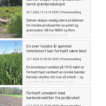
omfanget av problemet og mulige tiltak.
norsk grøntproduksjon
20.7.2026 13:16:10 CEST
|
Pressemelding
Søtvier skaper stadig større problemer
for norske produsenter av potet og
grønnsaker. Nå har NIBIO og flere
samarbeidspartnere startet
forskningsprosjektet SOLWeeds, som
skal utvikle nye metoder for å bekjempe
En over hundre år gammel
ugraset og redusere kostnadene for
timoteisort kan fortsatt være best
dyrkerne.
15.7.2026 07:00:00 CEST
|
Pressemelding
En timoteisort utviklet på 1910-tallet er
fortsatt høyt verdsatt av norske bønder.
Kanskje skyldes det noe så enkelt – og
samtidig så undervurdert – som
plantenes erfaring.
Fortsatt umodent med
karbonkreditter fra jordbruket