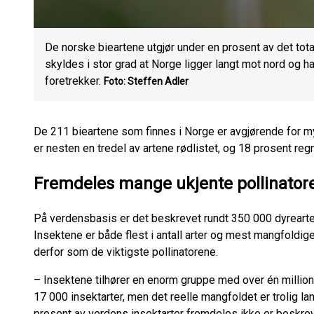
De norske bieartene utgjør under en prosent av det tota
skyldes i stor grad at Norge ligger langt mot nord og ha
foretrekker.
Foto: Steffen Adler
De 211 bieartene som finnes i Norge er avgjørende for m
er nesten en tredel av artene rødlistet, og 18 prosent reg
Fremdeles mange ukjente pollinator
På verdensbasis er det beskrevet rundt 350 000 dyrearter
Insektene er både flest i antall arter og mest mangfoldige 
derfor som de viktigste pollinatorene.
– Insektene tilhører en enorm gruppe med over én million k
17 000 insektarter, men det reelle mangfoldet er trolig l
prosent av verdens insektarter fremdeles ikke er beskrev