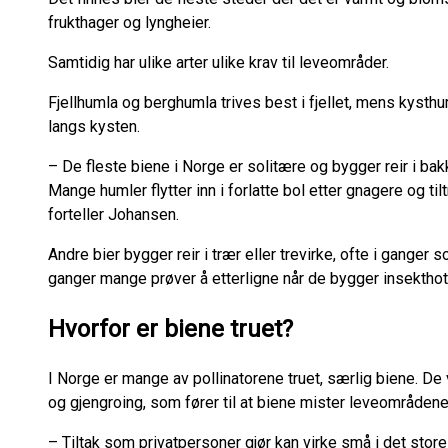
frukthager og lyngheier.
Samtidig har ulike arter ulike krav til leveområder.
Fjellhumla og berghumla trives best i fjellet, mens kyst
langs kysten.
– De fleste biene i Norge er solitære og bygger reir i bakk
Mange humler flytter inn i forlatte bol etter gnagere og ti
forteller Johansen.
Andre bier bygger reir i trær eller trevirke, ofte i ganger s
ganger mange prøver å etterligne når de bygger insekthote
Hvorfor er biene truet?
I Norge er mange av pollinatorene truet, særlig biene. De
og gjengroing, som fører til at biene mister leveområdene
– Tiltak som privatpersoner gjør kan virke små i det store