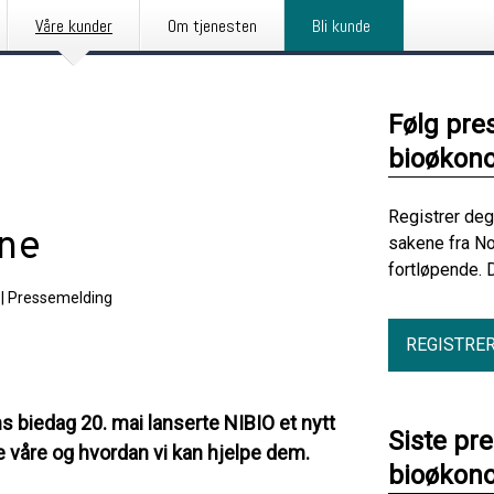
Våre kunder
Om tjenesten
Bli kunde
Følg pre
bioøkono
Registrer deg
ene
sakene fra No
fortløpende. 
|
Pressemelding
REGISTRE
ns biedag 20. mai lanserte NIBIO et nytt
Siste pre
 våre og hvordan vi kan hjelpe dem.
bioøkono