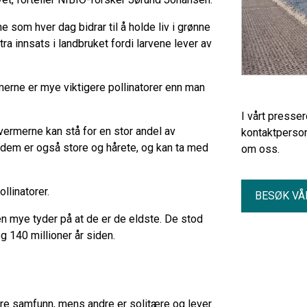
e som hver dag bidrar til å holde liv i grønne
a innsats i landbruket fordi larvene lever av
merne er mye viktigere pollinatorer enn man
I vårt presse
vermerne kan stå for en stor andel av
kontaktperson
dem er også store og hårete, og kan ta med
om oss.
llinatorer.
BESØK VÅ
en mye tyder på at de er de eldste. De stod
og 140 millioner år siden.
tore samfunn, mens andre er solitære og lever