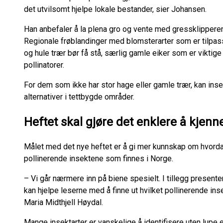
det utvilsomt hjelpe lokale bestander, sier Johansen.
Han anbefaler å la plena gro og vente med gressklipperen 
Regionale frøblandinger med blomsterarter som er tilpass
og hule trær bør få stå, særlig gamle eiker som er viktig
pollinatorer.
For dem som ikke har stor hage eller gamle trær, kan in
alternativer i tettbygde områder.
Heftet skal gjøre det enklere å kjenn
Målet med det nye heftet er å gi mer kunnskap om hvordan
pollinerende insektene som finnes i Norge.
– Vi går nærmere inn på biene spesielt. I tillegg presente
kan hjelpe leserne med å finne ut hvilket pollinerende inse
Maria Midthjell Høydal.
Mange insektarter er vanskelige å identifisere uten lupe 