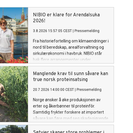
NIBIO er klare for Arendalsuka
2026!
3.8.2026 15:57:05 CEST
|
Pressemelding
Fra historiefortelling om klimaendringer i
nord til beredskap, arealforvaltning og
sirkulærøkonomi i havbruk. NIBIO står
bak flere arrangementer under
Arendalsuka 2026.
Manglende krav til sunn såvare kan
true norsk proteinsatsing
20.7.2026 14:00:00 CEST
|
Pressemelding
Norge ønsker å øke produksjonen av
erter og åkerbønner til proteinfôr.
Samtidig frykter forskere at importert
såvare kan føre med seg skadegjørende
sopp og insekter som reduserer
avlingene. Nå undersøker NIBIO
Søtvier skaper store problemer i