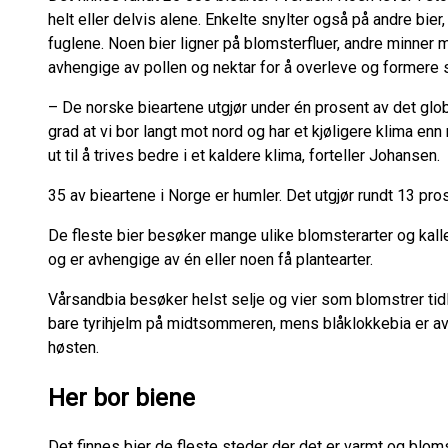
helt eller delvis alene. Enkelte snylter også på andre bi
fuglene. Noen bier ligner på blomsterfluer, andre minner m
avhengige av pollen og nektar for å overleve og formere 
– De norske bieartene utgjør under én prosent av det glob
grad at vi bor langt mot nord og har et kjøligere klima en
ut til å trives bedre i et kaldere klima, forteller Johansen.
35 av bieartene i Norge er humler. Det utgjør rundt 13 pro
De fleste bier besøker mange ulike blomsterarter og kalle
og er avhengige av én eller noen få plantearter.
Vårsandbia besøker helst selje og vier som blomstrer tid
bare tyrihjelm på midtsommeren, mens blåklokkebia er 
høsten.
Her bor biene
Det finnes bier de fleste steder der det er varmt og bloms