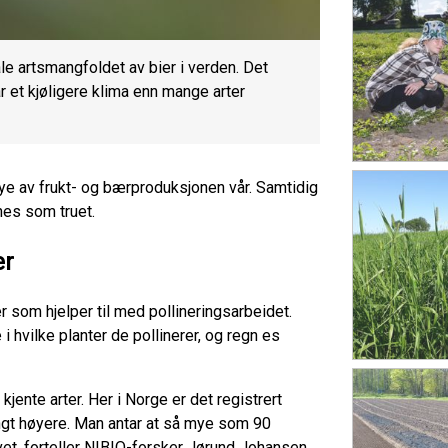
le artsmangfoldet av bier i verden. Det
r et kjøligere klima enn mange arter
ye av frukt- og bærproduksjonen vår. Samtidig
nes som truet.
er
 som hjelper til med pollineringsarbeidet.
i hvilke planter de pollinerer, og regn es
jente arter. Her i Norge er det registrert
angt høyere. Man antar at så mye som 90
et, forteller NIBIO-forsker Jørund Johansen.