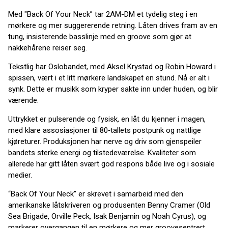
Med "Back Of Your Neck” tar 2AM-DM et tydelig steg i en
mørkere og mer suggererende retning. Låten drives fram av en
tung, insisterende basslinje med en groove som gjør at
nakkehårene reiser seg.
Tekstlig har Oslobandet, med Aksel Krystad og Robin Howard i
spissen, vært i et litt mørkere landskapet en stund. Nå er alt i
synk. Dette er musikk som kryper sakte inn under huden, og blir
værende.
Uttrykket er pulserende og fysisk, en låt du kjenner i magen,
med klare assosiasjoner til 80‑tallets postpunk og nattlige
kjøreturer. Produksjonen har nerve og driv som gjenspeiler
bandets sterke energi og tilstedeværelse. Kvaliteter som
allerede har gitt låten svært god respons både live og i sosiale
medier.
“Back Of Your Neck" er skrevet i samarbeid med den
amerikanske låtskriveren og produsenten Benny Cramer (Old
Sea Brigade, Orville Peck, Isak Benjamin og Noah Cyrus), og
markerer overgangen til en mørkere og mer groovesentrert