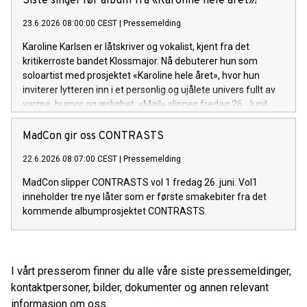
Siste singel før album fra «Karoline hele året»!
23.6.2026 08:00:00 CEST
|
Pressemelding
Karoline Karlsen er låtskriver og vokalist, kjent fra det
kritikerroste bandet Klossmajor. Nå debuterer hun som
soloartist med prosjektet «Karoline hele året», hvor hun
inviterer lytteren inn i et personlig og ujålete univers fullt av
varme, humor og ærlighet. «Mail» slippes fredag 26. Juni!
MadCon gir oss CONTRASTS
22.6.2026 08:07:00 CEST
|
Pressemelding
MadCon slipper CONTRASTS vol 1 fredag 26. juni. Vol1
inneholder tre nye låter som er første smakebiter fra det
kommende albumprosjektet CONTRASTS.
I vårt presserom finner du alle våre siste pressemeldinger,
kontaktpersoner, bilder, dokumenter og annen relevant
informasjon om oss.