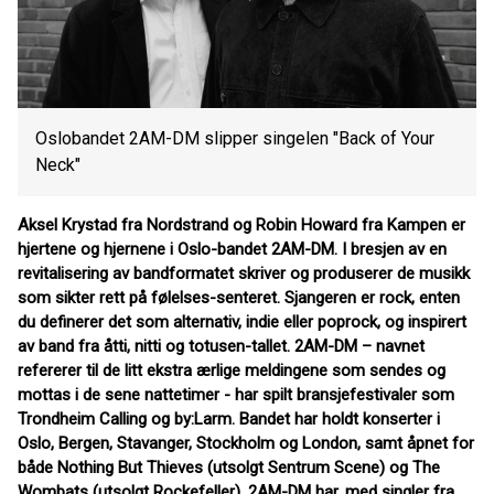
Oslobandet 2AM-DM slipper singelen "Back of Your
Neck"
Aksel Krystad fra Nordstrand og Robin Howard fra Kampen er
hjertene og hjernene i Oslo-bandet 2AM-DM. I bresjen av en
revitalisering av bandformatet skriver og produserer de musikk
som sikter rett på følelses-senteret. Sjangeren er rock, enten
du definerer det som alternativ, indie eller poprock, og inspirert
av band fra åtti, nitti og totusen-tallet. 2AM-DM – navnet
refererer til de litt ekstra ærlige meldingene som sendes og
mottas i de sene nattetimer - har spilt bransjefestivaler som
Trondheim Calling og by:Larm. Bandet har holdt konserter i
Oslo, Bergen, Stavanger, Stockholm og London, samt åpnet for
både Nothing But Thieves (utsolgt Sentrum Scene) og The
Wombats (utsolgt Rockefeller). 2AM-DM har, med singler fra