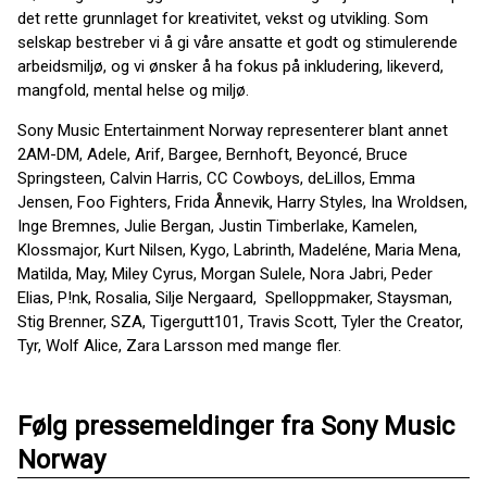
det rette grunnlaget for kreativitet, vekst og utvikling. Som
selskap bestreber vi å gi våre ansatte et godt og stimulerende
arbeidsmiljø, og vi ønsker å ha fokus på inkludering, likeverd,
mangfold, mental helse og miljø.
Sony Music Entertainment Norway representerer blant annet
2AM-DM, Adele, Arif, Bargee, Bernhoft, Beyoncé, Bruce
Springsteen, Calvin Harris, CC Cowboys, deLillos, Emma
Jensen, Foo Fighters, Frida Ånnevik, Harry Styles, Ina Wroldsen,
Inge Bremnes, Julie Bergan, Justin Timberlake, Kamelen,
Klossmajor, Kurt Nilsen, Kygo, Labrinth, Madeléne, Maria Mena,
Matilda, May, Miley Cyrus, Morgan Sulele, Nora Jabri, Peder
Elias, P!nk, Rosalia, Silje Nergaard, Spelloppmaker, Staysman,
Stig Brenner, SZA, Tigergutt101, Travis Scott, Tyler the Creator,
Tyr, Wolf Alice, Zara Larsson med mange fler.
Følg pressemeldinger fra Sony Music
Norway