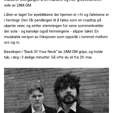
side av 2AM-DM.
Låten er laget for øyeblikkene der hjernen er i fri og følelsene er
i femtegir. Den får pendlingen til å føles som en roadtrip på
ukjente veier, og setter stemningen for sene sommerkvelder
der sola - og kanskje også hemningene - slipper taket. En
musikalsk versjon av friksjonen som oppstår i rommet mellom
uro og ro.
Basslinjen i “Back Of Your Neck” lar 2AM-DM gripe, og holde
tak, i deg i 3 deilige minutter. Så ofte du vil fra 29. mai.