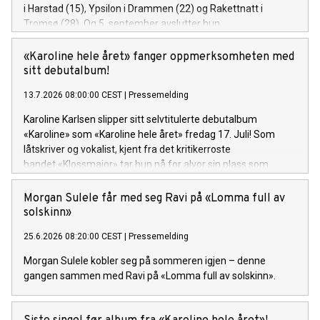
i Harstad (15), Ypsilon i Drammen (22) og Rakettnatt i
Tromsø (28). Og 5. september avslutter hun
festivalsesongen med Spirefest i Ålesund.
«Karoline hele året» fanger oppmerksomheten med
sitt debutalbum!
13.7.2026 08:00:00 CEST
|
Pressemelding
Karoline Karlsen slipper sitt selvtitulerte debutalbum
«Karoline» som «Karoline hele året» fredag 17. Juli! Som
låtskriver og vokalist, kjent fra det kritikerroste
bandet «Klossmajor» tar hun nå for alvor sin plass som
soloartist. Lytteren inviteres inn i et personlig og ujålete
univers fullt av varme, humor og ærlighet.
Morgan Sulele får med seg Ravi på «Lomma full av
solskinn»
25.6.2026 08:20:00 CEST
|
Pressemelding
Morgan Sulele kobler seg på sommeren igjen – denne
gangen sammen med Ravi på «Lomma full av solskinn».