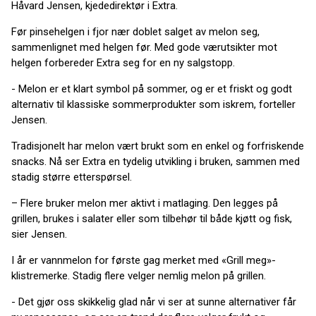
Håvard Jensen, kjededirektør i Extra.
Før pinsehelgen i fjor nær doblet salget av melon seg,
sammenlignet med helgen før. Med gode værutsikter mot
helgen forbereder Extra seg for en ny salgstopp.
- Melon er et klart symbol på sommer, og er et friskt og godt
alternativ til klassiske sommerprodukter som iskrem, forteller
Jensen.
Tradisjonelt har melon vært brukt som en enkel og forfriskende
snacks. Nå ser Extra en tydelig utvikling i bruken, sammen med
stadig større etterspørsel.
– Flere bruker melon mer aktivt i matlaging. Den legges på
grillen, brukes i salater eller som tilbehør til både kjøtt og fisk,
sier Jensen.
I år er vannmelon for første gag merket med «Grill meg»-
klistremerke. Stadig flere velger nemlig melon på grillen.
- Det gjør oss skikkelig glad når vi ser at sunne alternativer får