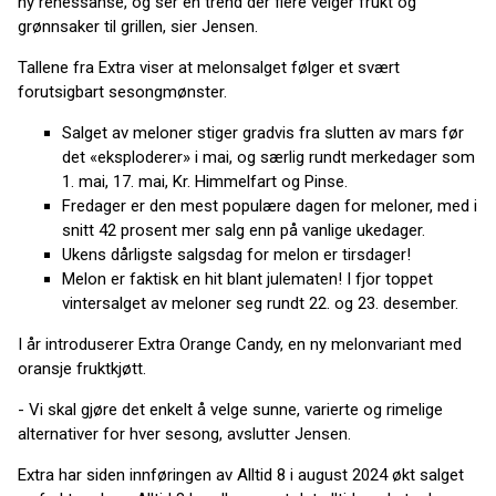
ny renessanse, og ser en trend der flere velger frukt og
grønnsaker til grillen, sier Jensen.
Tallene fra Extra viser at melonsalget følger et svært
forutsigbart sesongmønster.
Salget av meloner stiger gradvis fra slutten av mars før
det «eksploderer» i mai, og særlig rundt merkedager som
1. mai, 17. mai, Kr. Himmelfart og Pinse.
Fredager er den mest populære dagen for meloner, med i
snitt 42 prosent mer salg enn på vanlige ukedager.
Ukens dårligste salgsdag for melon er tirsdager!
Melon er faktisk en hit blant julematen! I fjor toppet
vintersalget av meloner seg rundt 22. og 23. desember.
I år introduserer Extra Orange Candy, en ny melonvariant med
oransje fruktkjøtt.
- Vi skal gjøre det enkelt å velge sunne, varierte og rimelige
alternativer for hver sesong, avslutter Jensen.
Extra har siden innføringen av Alltid 8 i august 2024 økt salget