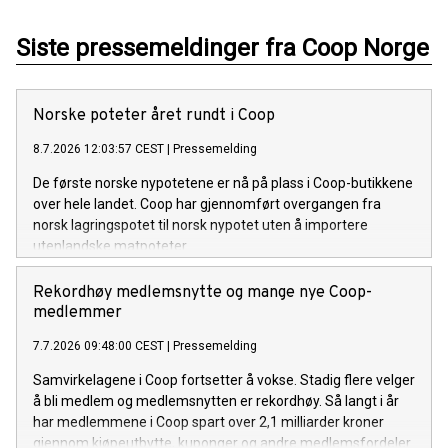
Siste pressemeldinger fra Coop Norge
Norske poteter året rundt i Coop
8.7.2026 12:03:57 CEST
|
Pressemelding
De første norske nypotetene er nå på plass i Coop-butikkene
over hele landet. Coop har gjennomført overgangen fra
norsk lagringspotet til norsk nypotet uten å importere
utenlandske matpoteter.
Rekordhøy medlemsnytte og mange nye Coop-
medlemmer
7.7.2026 09:48:00 CEST
|
Pressemelding
Samvirkelagene i Coop fortsetter å vokse. Stadig flere velger
å bli medlem og medlemsnytten er rekordhøy. Så langt i år
har medlemmene i Coop spart over 2,1 milliarder kroner
gjennom kjøpeutbytte, kuponger og andre medlemsfordeler.