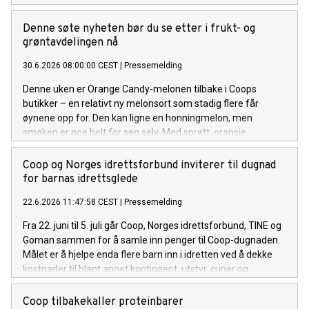
Denne søte nyheten bør du se etter i frukt- og
grøntavdelingen nå
30.6.2026 08:00:00 CEST
|
Pressemelding
Denne uken er Orange Candy-melonen tilbake i Coops
butikker – en relativt ny melonsort som stadig flere får
øynene opp for. Den kan ligne en honningmelon, men
smaken er noe helt for seg selv. Med sprøtt, oransje
fruktkjøtt og en frisk, naturlig sødme, kan den fort bli en
sommerfavoritt for flere.
Coop og Norges idrettsforbund inviterer til dugnad
for barnas idrettsglede
22.6.2026 11:47:58 CEST
|
Pressemelding
Fra 22. juni til 5. juli går Coop, Norges idrettsforbund, TINE og
Goman sammen for å samle inn penger til Coop-dugnaden.
Målet er å hjelpe enda flere barn inn i idretten ved å dekke
kostnader til blant annet kontingent, utstyr, cuper og
konkurranser.
Coop tilbakekaller proteinbarer