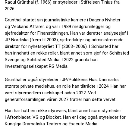
Raoul Grünthal (f. 1966) er styreleder i Stiftelsen Tinius fra
2026.
Grünthal startet sin journalistiske karriere i Dagens Nyheter
og Veckans Affärer, og var i 1989 medgrunnlegger og
sjefredaktør for Finanstidningen. Han var deretter analysesjef i
JP Nordiska (frem til 2003), sjefredaktør og administrerende
direktør for nyhetsbyrået TT (2003–2006). I Schibsted har
han innehatt en rekke roller, blant annet som sjef for Schibsted
Sverige og Schibsted Media. I 2022 grunnla han
investeringsselskapet RG Media.
Grünthal er også styreleder i JP/Politikens Hus, Danmarks
største private mediehus, en rolle han tiltrådte i 2024. Han har
vært styremedlem i selskapet siden 2022. Ved
generalforsamlingen våren 2027 fratrer han dette vervet.
Han har hatt en rekke styreverv, blant annet som styreleder
i Aftonbladet, VG og Blocket. Han er i dag også styreleder for
Kungliga Dramatiska Teatern og Execute Media.