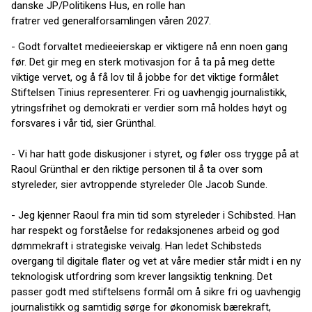
danske JP/Politikens Hus, en rolle han
fratrer ved generalforsamlingen våren 2027.
- Godt forvaltet medieeierskap er viktigere nå enn noen gang
før. Det gir meg en sterk motivasjon for å ta på meg dette
viktige vervet, og å få lov til å jobbe for det viktige formålet
Stiftelsen Tinius representerer. Fri og uavhengig journalistikk,
ytringsfrihet og demokrati er verdier som må holdes høyt og
forsvares i vår tid, sier Grünthal.
- Vi har hatt gode diskusjoner i styret, og føler oss trygge på at
Raoul Grünthal er den riktige personen til å ta over som
styreleder, sier avtroppende styreleder Ole Jacob Sunde.
- Jeg kjenner Raoul fra min tid som styreleder i Schibsted. Han
har respekt og forståelse for redaksjonenes arbeid og god
dømmekraft i strategiske veivalg. Han ledet Schibsteds
overgang til digitale flater og vet at våre medier står midt i en ny
teknologisk utfordring som krever langsiktig tenkning. Det
passer godt med stiftelsens formål om å sikre fri og uavhengig
journalistikk og samtidig sørge for økonomisk bærekraft,