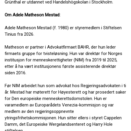
Grünthal er utdannet ved Handelshögskolan i Stockholm.
Om Adele Matheson Mestad:
Adele Matheson Mestad (f. 1980) er styremedlem i Stiftelsen
Tinius fra 2026.
Matheson er partner i Advokatfirmaet BAHR, der hun leder
firmaets gruppe for tvisteløsning. Hun var direktør for Norges
institusjon for menneskerettigheter (NIM) fra 2019 til 2025,
etter å ha vært institusjonens første assisterende direktør
siden 2016.
Før NIM arbeidet hun som advokat hos Regjeringsadvokaten i ti
år. Mestad har møterett for Høyesterett og har prosedert saker
for Den europeiske menneskerettsdomstolen. Hun er
varamedlem av Europarådets Venezia-kommisjon og var
medlem av den regjeringsoppnevnte
ytringsfrihetskommisjonen. Hun sitter ellers i styret Cappelen
Damm, det Europeiske Wergelandsenteret og Harry Hole
stiftelsen.