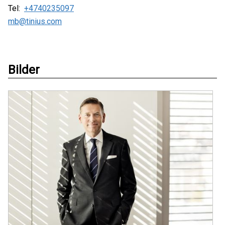
Tel:
+4740235097
mb@tinius.com
Bilder