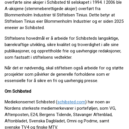
overførte sine aksjer i Schibsted til selskapet i 1994. I 2006 ble
A-aksjene (stemmeberettigede aksjer) overført fra
Blommenholm Industrier til Stiftelsen Tinius. Dette betyr at
Stiftelsen Tinius eier Blommenholm Industrier og er siden 2025
eneeier av Schibsted.
Stiftelsens hovedmål er å arbeide for Schibsteds langsiktige,
bærekraftige utvikling, sikre kvalitet og troverdighet i alle sine
publikasjoner, og opprettholde frie og uavhengige redaksjoner,
som fastsatt i stiftelsens vedtekter.
Når det er nødvendig, skal stiftelsen også arbeide for og støtte
prosjekter som påvirker de generelle forholdene som er
essensielle for å sikre en fri og uavhengig presse.
Om Schibsted
Mediekonsernet Schibsted (
schibsted.com
) har noen av
Nordens sterkeste mediemerkevarer i porteføljen, som VG,
Aftenposten, E24, Bergens Tidende, Stavanger Aftenblad,
Aftonbladet, Svenska Dagbladet, Omni og Podme, samt
svenske TV4 og finske MTV.