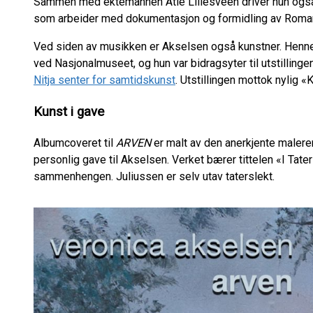
Sammen med ektemannen Atle Lillesveen driver hun ogs
som arbeider med dokumentasjon og formidling av Romani
Ved siden av musikken er Akselsen også kunstner. Hennes 
ved Nasjonalmuseet, og hun var bidragsyter til utstilling
Nitja senter for samtidskunst
. Utstillingen mottok nylig «
Kunst i gave
Albumcoveret til
ARVEN
er malt av den anerkjente malere
personlig gave til Akselsen. Verket bærer tittelen «I Ta
sammenhengen. Juliussen er selv utav taterslekt.