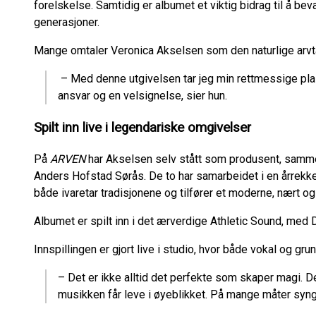
forelskelse. Samtidig er albumet et viktig bidrag til å b
generasjoner.
Mange omtaler Veronica Akselsen som den naturlige arvtak
– Med denne utgivelsen tar jeg min rettmessige plas
ansvar og en velsignelse, sier hun.
Spilt inn live i legendariske omgivelser
På
ARVEN
har Akselsen selv stått som produsent, samm
Anders Hofstad Sørås. De to har samarbeidet i en årrekke
både ivaretar tradisjonene og tilfører et moderne, nært og
Albumet er spilt inn i det ærverdige Athletic Sound, med
Innspillingen er gjort live i studio, hvor både vokal og gru
– Det er ikke alltid det perfekte som skaper magi. D
musikken får leve i øyeblikket. På mange måter synger