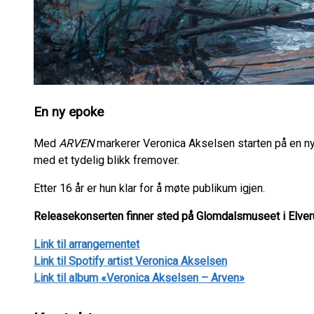
En ny epoke
Med
ARVEN
markerer Veronica Akselsen starten på en ny 
med et tydelig blikk fremover.
Etter 16 år er hun klar for å møte publikum igjen.
Releasekonserten finner sted på Glomdalsmuseet i Elveru
Link til arrangementet
Link til Spotify artist Veronica Akselsen
Link til album «Veronica Akselsen – Arven»