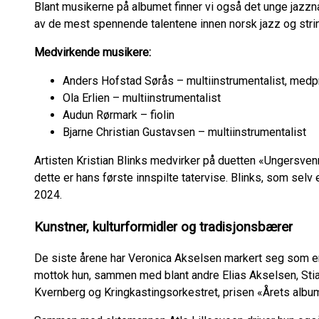
Blant musikerne på albumet finner vi også det unge jazzn
av de mest spennende talentene innen norsk jazz og stri
Medvirkende musikere:
Anders Hofstad Sørås – multiinstrumentalist, medp
Ola Erlien – multiinstrumentalist
Audun Rørmark – fiolin
Bjarne Christian Gustavsen – multiinstrumentalist
Artisten Kristian Blinks medvirker på duetten «Ungersven
dette er hans første innspilte tatervise. Blinks, som selv
2024.
Kunstner, kulturformidler og tradisjonsbærer
De siste årene har Veronica Akselsen markert seg som en
mottok hun, sammen med blant andre Elias Akselsen, Sti
Kvernberg og Kringkastingsorkestret, prisen «Årets albu