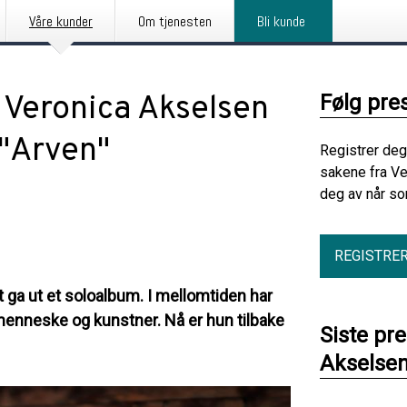
Våre kunder
Om tjenesten
Bli kunde
 Veronica Akselsen
Følg pre
"Arven"
Registrer deg
sakene fra Ve
deg av når so
REGISTRE
t ga ut et soloalbum. I mellomtiden har
 menneske og kunstner. Nå er hun tilbake
Siste pr
Akselse