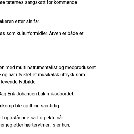
evare taternes sangskatt for kommende
eren etter sin far.
s som kulturformidler. Arven er både et
en med multiinstrumentalist og medprodusent
 og har utviklet et musikalsk uttrykk som
 levende lydbilde.
 Dag Erik Johansen bak miksebordet.
nnkomp ble spilt inn samtidig.
et oppstår noe sart og ekte når
 jeg etter hjerterytmen, sier hun.