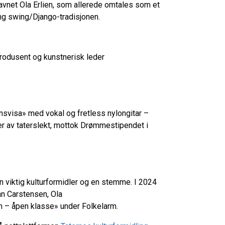
avnet Ola Erlien, som allerede omtales som et
ng swing/Django-tradisjonen.
rodusent og kunstnerisk leder
nsvisa» med vokal og fretless nylongitar –
 er av taterslekt, mottok Drømmestipendet i
 viktig kulturformidler og en stemme. I 2024
an Carstensen, Ola
m – åpen klasse» under Folkelarm.