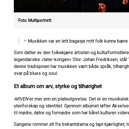
Foto: Multiportrett
– Musikken var en lett bagasje mitt folk kunne bære
Som datter av den folkekjære artisten og kulturformidler
legendariske «tater-kongen» Stor-Johan Fredriksen, står V
denne tradisjonen har musikken vært både språk, tilhørig
svar på blues og soul.
Et album om arv, styrke og tilhørighet
ARVEN
er mer enn en plateutgivelse. Det er en musikalsk 
utenforskap og identitet. Gjennom albumet løfter Aksels
til mødre, døtre og formødre som har båret kulturen vide
Sangene rommer alt fra trekantdrama og tapt kjærlighet, t