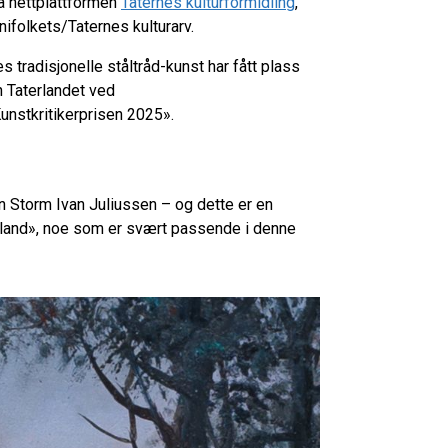
å nettplattformen
Taternes kulturformidling
,
folkets/Taternes kulturarv.
tradisjonelle ståltråd-kunst har fått plass
en Taterlandet ved
Kunstkritikerprisen 2025».
n Storm Ivan Juliussen – og dette er en
terland», noe som er svært passende i denne