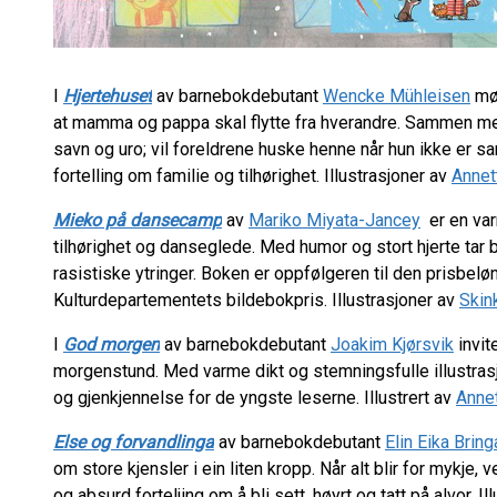
I
Hjertehuset
av barnebokdebutant
Wencke Mühleisen
møt
at mamma og pappa skal flytte fra hverandre. Sammen me
savn og uro; vil foreldrene huske henne når hun ikke er
fortelling om familie og tilhørighet. Illustrasjoner av
Annet
Mieko på dansecamp
av
Mariko Miyata-Jancey
er en var
tilhørighet og danseglede. Med humor og stort hjerte ta
rasistiske ytringer. Boken er oppfølgeren til den prisbelø
Kulturdepartementets bildebokpris. Illustrasjoner av
Skin
I
God morgen
av barnebokdebutant
Joakim Kjørsvik
invit
morgenstund. Med varme dikt og stemningsfulle illustras
og gjenkjennelse for de yngste leserne. Illustrert av
Anne
Else og forvandlinga
av barnebokdebutant
Elin Eika Bring
om store kjensler i ein liten kropp. Når alt blir for mykje, ve
og absurd forteljing om å bli sett, høyrt og tatt på alvor. I