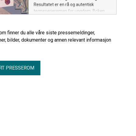
Resultatet er en rå og autentisk
tegneserieroman for ungdom. Boken
lanseres 1. juni.
rom finner du alle våre siste pressemeldinger,
er, bilder, dokumenter og annen relevant informasjon
RT PRESSEROM