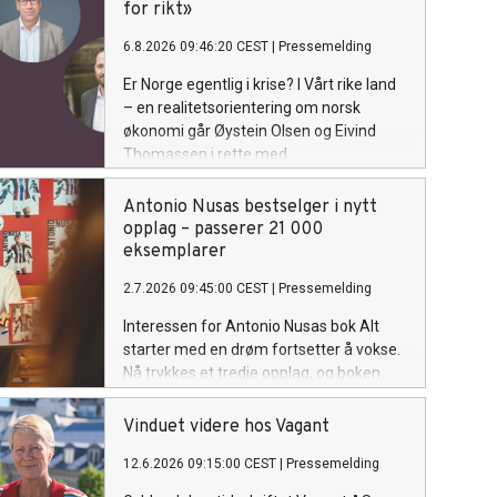
for rikt»
6.8.2026 09:46:20 CEST
|
Pressemelding
Er Norge egentlig i krise? I Vårt rike land
– en realitetsorientering om norsk
økonomi går Øystein Olsen og Eivind
Thomassen i rette med
dommedagsfortellingene om Norge.
Boka er et motsvar til Martin Bech Holtes
Antonio Nusas bestselger i nytt
Landet som ble for rikt og andre
opplag – passerer 21 000
analyser som har preget den
eksemplarer
økonomiske debatten de siste
2.7.2026 09:45:00 CEST
|
Pressemelding
årene. Lansering: Torsdag 6. august
Interessen for Antonio Nusas bok Alt
starter med en drøm fortsetter å vokse.
Nå trykkes et tredje opplag, og boken
passerer dermed totalt 21 000
eksemplarer.
Vinduet videre hos Vagant
12.6.2026 09:15:00 CEST
|
Pressemelding