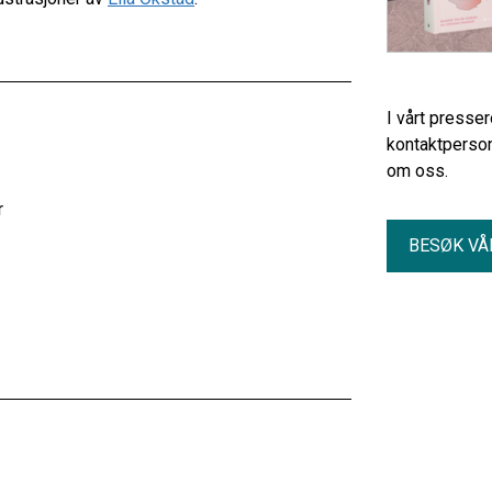
I vårt presse
kontaktperson
om oss.
r
BESØK VÅ