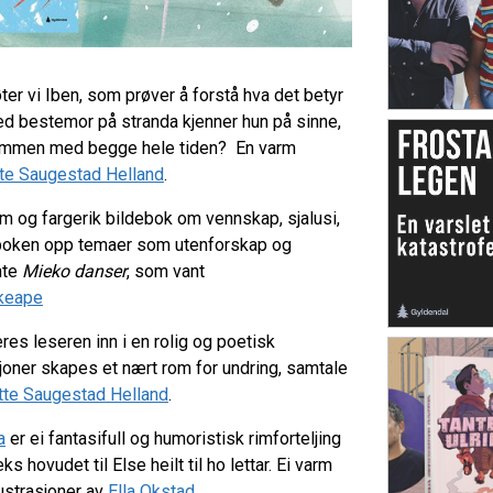
er vi Iben, som prøver å forstå hva det betyr
d bestemor på stranda kjenner hun på sinne,
 sammen med begge hele tiden? En varm
te Saugestad Helland
.
m og fargerik bildebok om vennskap, sjalusi,
r boken opp temaer som utenforskap og
nte
Mieko danser
, som vant
keape
eres leseren inn i en rolig og poetisk
joner skapes et nært rom for undring, samtale
tte Saugestad Helland
.
a
er ei fantasifull og humoristisk rimforteljing
ks hovudet til Else heilt til ho lettar. Ei varm
llustrasjoner av
Ella Okstad
.