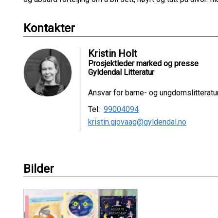
Kontakter
Kristin Holt
Prosjektleder marked og presse
Gyldendal Litteratur
Ansvar for barne- og ungdomslitteratu
Tel:
99004094
kristin.gjovaag@gyldendal.no
Bilder