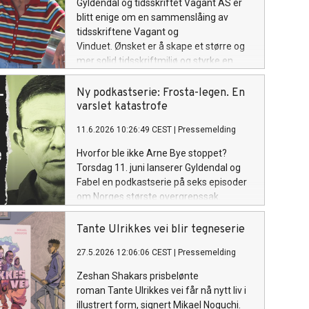
Gyldendal og tidsskriftet Vagant AS er
blitt enige om en sammenslåing av
tidsskriftene Vagant og
Vinduet. Ønsket er å skape et større og
mer solid tidsskriftmiljø og styrke en
viktig arena for litterær samtale og
kritikk. Det nye tidsskriftet skal fortsette
Ny podkastserie: Frosta-legen. En
under navnet Vagant. Arven
varslet katastrofe
fra Vinduet videreføres både visuelt, i
11.6.2026 10:26:49 CEST
|
Pressemelding
stoffutvalg og gjennom bidragsytere.
Hvorfor ble ikke Arne Bye stoppet?
Torsdag 11. juni lanserer Gyldendal og
Fabel en podkastserie på seks episoder
om Norges største overgrepssak.
Tante Ulrikkes vei blir tegneserie
27.5.2026 12:06:06 CEST
|
Pressemelding
Zeshan Shakars prisbelønte
roman Tante Ulrikkes vei får nå nytt liv i
illustrert form, signert Mikael Noguchi.