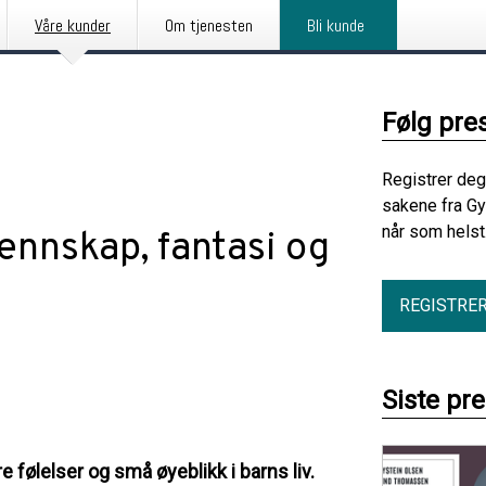
Våre kunder
Om tjenesten
Bli kunde
Følg pre
Registrer deg
sakene fra Gy
når som helst
ennskap, fantasi og
REGISTRE
Siste pr
e følelser og små øyeblikk i barns liv.