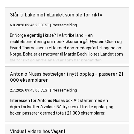
Slår tilbake mot «Landet som ble for rikt»
6.8.2026 09:46:20 CEST
|
Pressemelding
Er Norge egentlig i krise? I Vårt rike land – en
realitetsorientering om norsk økonomi går Øystein Olsen og
Eivind Thomassen i rette med dommedagsfortellingene om
Norge. Boka er et motsvar til Martin Bech Holtes Landet som
ble for rikt og andre analyser som har preget den
økonomiske debatten de siste årene. Lansering: Torsdag 6.
august
Antonio Nusas bestselger i nytt opplag – passerer 21
000 eksemplarer
2.7.2026 09:45:00 CEST
|
Pressemelding
Interessen for Antonio Nusas bok Alt starter med en
drøm fortsetter å vokse. Nå trykkes et tredje opplag, og
boken passerer dermed totalt 21 000 eksemplarer.
Vinduet videre hos Vagant