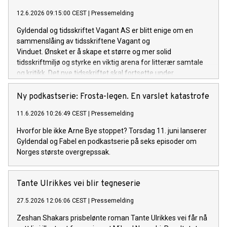
12.6.2026 09:15:00 CEST
|
Pressemelding
Gyldendal og tidsskriftet Vagant AS er blitt enige om en
sammenslåing av tidsskriftene Vagant og
Vinduet. Ønsket er å skape et større og mer solid
tidsskriftmiljø og styrke en viktig arena for litterær samtale
og kritikk. Det nye tidsskriftet skal fortsette under
navnet Vagant. Arven fra Vinduet videreføres både visuelt, i
stoffutvalg og gjennom bidragsytere.
Ny podkastserie: Frosta-legen. En varslet katastrofe
11.6.2026 10:26:49 CEST
|
Pressemelding
Hvorfor ble ikke Arne Bye stoppet? Torsdag 11. juni lanserer
Gyldendal og Fabel en podkastserie på seks episoder om
Norges største overgrepssak.
Tante Ulrikkes vei blir tegneserie
27.5.2026 12:06:06 CEST
|
Pressemelding
Zeshan Shakars prisbelønte roman Tante Ulrikkes vei får nå