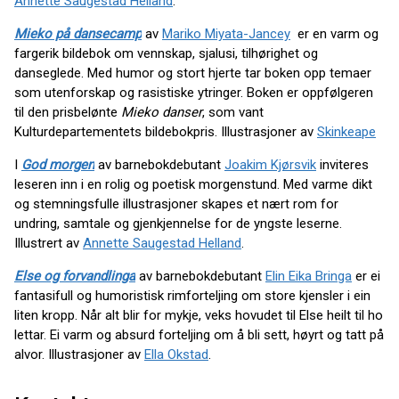
Annette Saugestad Helland
.
Mieko på dansecamp
av
Mariko Miyata-Jancey
er en varm og
fargerik bildebok om vennskap, sjalusi, tilhørighet og
danseglede. Med humor og stort hjerte tar boken opp temaer
som utenforskap og rasistiske ytringer. Boken er oppfølgeren
til den prisbelønte
Mieko danser
, som vant
Kulturdepartementets bildebokpris. Illustrasjoner av
Skinkeape
I
God morgen
av barnebokdebutant
Joakim Kjørsvik
inviteres
leseren inn i en rolig og poetisk morgenstund. Med varme dikt
og stemningsfulle illustrasjoner skapes et nært rom for
undring, samtale og gjenkjennelse for de yngste leserne.
Illustrert av
Annette Saugestad Helland
.
Else og forvandlinga
av barnebokdebutant
Elin Eika Bringa
er ei
fantasifull og humoristisk rimforteljing om store kjensler i ein
liten kropp. Når alt blir for mykje, veks hovudet til Else heilt til ho
lettar. Ei varm og absurd forteljing om å bli sett, høyrt og tatt på
alvor. Illustrasjoner av
Ella Okstad
.