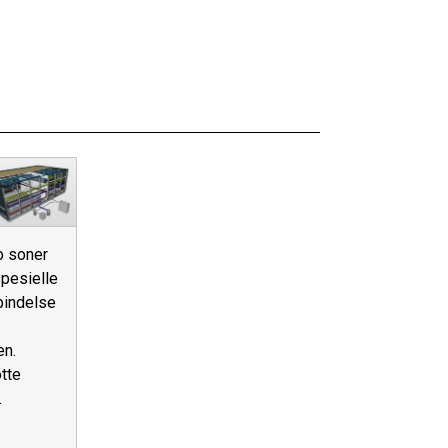
o soner
pesielle
bindelse
n.
otte
.