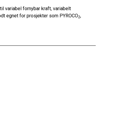
il variabel fornybar kraft, variabelt
godt egnet for prosjekter som PYROCO
,
2