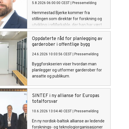
5.8.2026 06:00:00 CEST
|
Pressemelding
Hemmestad Bjerke kommer fra
stillingen som direktør for forskning og
utvikling i reMarkable, der han har vært
de siste fire årene.
Oppdaterte råd for planlegging av
garderober i offentlige bygg
24.6.2026 10:03:56 CEST
|
Pressemelding
Byggforskserien viser hvordan man
planlegger og utformer garderober for
ansatte og publikum.
SINTEF i ny allianse for Europas
totalforsvar
10.6.2026 13:04:40 CEST
|
Pressemelding
En ny nordisk-baltisk allianse av ledende
forsknings- og teknologiorganisasjoner