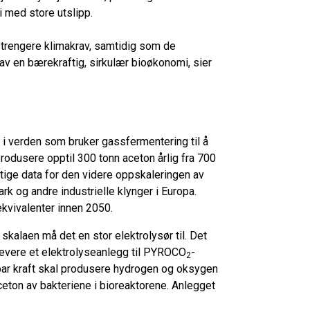
i med store utslipp.
 strengere klimakrav, samtidig som de
 av en bærekraftig, sirkulær bioøkonomi, sier
 i verden som bruker gassfermentering til å
produsere opptil 300 tonn aceton årlig fra 700
iktige data for den videre oppskaleringen av
rk og andre industrielle klynger i Europa.
-ekvivalenter innen 2050.
skalaen må det en stor elektrolysør til. Det
evere et elektrolyseanlegg til PYROCO
-
2
ybar kraft skal produsere hydrogen og oksygen
eton av bakteriene i bioreaktorene. Anlegget