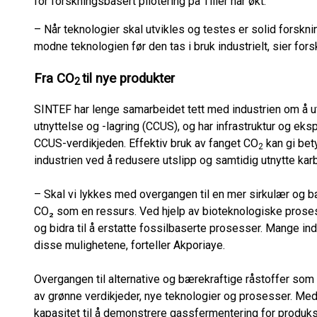
for forskningsbasert pilotering på Tiller har økt.
– Når teknologier skal utvikles og testes er solid forsknin
modne teknologien før den tas i bruk industrielt, sier fo
Fra CO
til nye produkter
2
SINTEF har lenge samarbeidet tett med industrien om å ut
utnyttelse og -lagring (CCUS), og har infrastruktur og eks
CCUS-verdikjeden. Effektiv bruk av fanget CO
kan gi bet
2
industrien ved å redusere utslipp og samtidig utnytte ka
– Skal vi lykkes med overgangen til en mer sirkulær og bære
CO₂ som en ressurs. Ved hjelp av bioteknologiske prose
og bidra til å erstatte fossilbaserte prosesser. Mange ind
disse mulighetene, forteller Akporiaye.
Overgangen til alternative og bærekraftige råstoffer s
av grønne verdikjeder, nye teknologier og prosesser. Med
kapasitet til å demonstrere gassfermentering for produksj