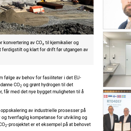
 konvertering av CO₂ til kjemikalier og
rdigstilt og klart for drift før utgangen av
ølge av behov for fasiliteter i det EU-
omdanne CO
og grønt hydrogen til det
2
r, får med det nye bygget muligheten til å
og oppskalering av industrielle prosesser på
ktur og tverrfaglig kompetanse for utvikling og
OCO
-prosjektet er et eksempel på at behovet
2