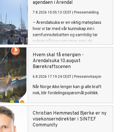
agendaen i Arendal
7.8.2026 10:05:13 CEST
|
Pressemelding
– Arendalsuka er en viktig møteplass
hvor vi tar med vår kunnskap inn i
samfunnsdebatten og samtidig tar
pulsen på hva som rører seg i de
næringene vi jobber med, sier
konserndirektør Siri Hunnes Blakstad i
Hvem skal få energien -
SINTEF Community.
Arendalsuka 10.august
Bærekraftscenen
6.8.2026 17:19:24 CEST
|
Presseinvitasjon
Når Norge ikke lenger kan gi alle kraft
nok, blir fordelingsspørsmål politikk.
Christian Hemmestad Bjerke er ny
visekonserndirektør i SINTEF
Community