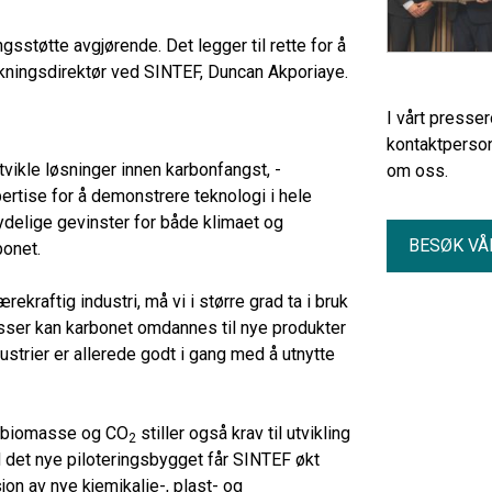
gsstøtte avgjørende. Det legger til rette for å
rskningsdirektør ved SINTEF, Duncan Akporiaye.
I vårt presse
kontaktperson
vikle løsninger innen karbonfangst, -
om oss.
pertise for å demonstrere teknologi i hele
ydelige gevinster for både klimaet og
BESØK VÅ
rbonet.
kraftig industri, må vi i større grad ta i bruk
sser kan karbonet omdannes til nye produkter
ustrier er allerede godt i gang med å utnytte
om biomasse og CO
stiller også krav til utvikling
2
 det nye piloteringsbygget får SINTEF økt
on av nye kjemikalie-, plast- og