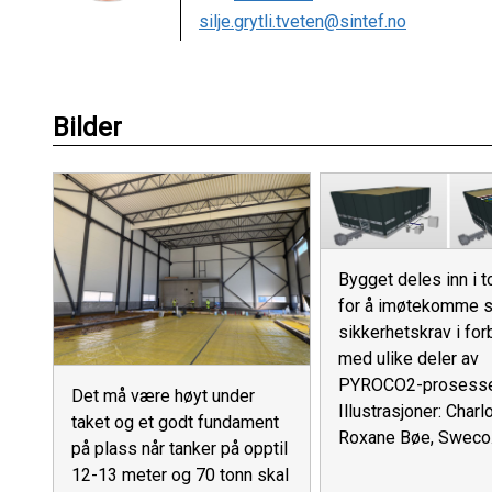
silje.grytli.tveten@sintef.no
Bilder
Bygget deles inn i t
for å imøtekomme s
sikkerhetskrav i for
med ulike deler av
PYROCO2-prosesse
Det må være høyt under
Illustrasjoner: Charl
taket og et godt fundament
Roxane Bøe, Sweco
på plass når tanker på opptil
12-13 meter og 70 tonn skal