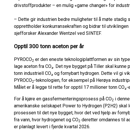
drivstoffprodukter – en mulig «game changer» for industr
– Dette gir industrien bedre muligheter til å møte stadig
opprettholder konkurransekraften og bidrar til utviklingen
sjefforsker Alexander Wentzel ved SINTEF.
Opptil
300 tonn aceton per år
PYROCO
er den eneste teknologiplattformen av sin type
2
lage aceton fra CO₂. Det nye bygget på Tiller skal kunne 
tonn industriell CO₂ og fornybart hydrogen. Dette vil gi v
PYROCO
-teknologien, for eksempel på Herøya industripa
2
Målet er å legge til rette for opptil 17 millioner tonn CO₂
For å kjøre en gassfermenteringsprosess på CO
i denne 
2
amerikanske selskapet Power to Hydrogen (P2H2) skal l
prosessen til det nye bygget, hvor det ved hjelp av forn
fra vann, hvor hydrogenet og CO
deretter omdannes til ac
2
er planlagt levert i fjerde kvartal 2026.