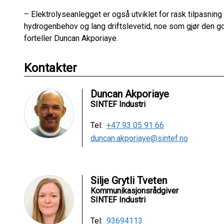
– Elektrolyseanlegget er også utviklet for rask tilpasning t
hydrogenbehov og lang driftslevetid, noe som gjør den 
forteller Duncan Akporiaye.
Kontakter
Duncan Akporiaye
SINTEF Industri
Tel:
+47 93 05 91 66
duncan.akporiaye@sintef.no
Silje Grytli Tveten
Kommunikasjonsrådgiver
SINTEF Industri
Tel:
93694113