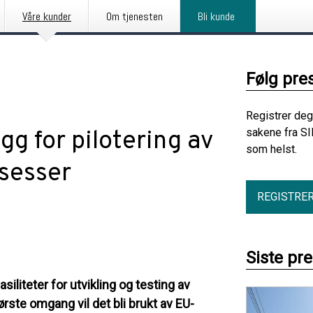
Våre kunder
Om tjenesten
Bli kunde
Følg pre
Registrer deg
gg for pilotering av
sakene fra SI
som helst.
osesser
REGISTRE
Siste pr
asiliteter for utvikling og testing av
ørste omgang vil det bli brukt av EU-