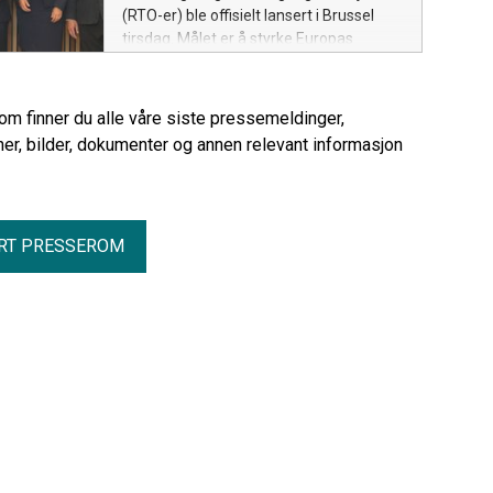
(RTO-er) ble offisielt lansert i Brussel
tirsdag. Målet er å styrke Europas
totalforsvar og samfunnssikkerhet
gjennom tettere samarbeid om kritiske
teknologier og industriell kapasitet.
rom finner du alle våre siste pressemeldinger,
er, bilder, dokumenter og annen relevant informasjon
RT PRESSEROM