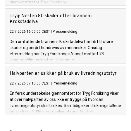
gjennomført for Tryg Forsikring.
Tryg: Nesten 80 skader etter brannen i
Krokstadelva
22.7.2026 16:00:00 CEST
|
Pressemelding
Den omfattende brannen i Krokstadelva har ført til store
skader og berørt hundrevis av mennesker. Onsdag
ettermiddag har Tryg Forsikring så langt mottatt 78
skademeldinger knyttet til brannen.
Halvparten er usikker på bruk av livredningsutstyr
22.7.2026 07:15:00 CEST
|
Pressemelding
En fersk undersøkelse gjennomført for Tryg Forsikring viser
at over halvparten av oss ikke er trygge på hvordan
livredningsutstyr skal brukes. Samtidig øker drukningstallene
betraktelig i 2026 sammenlignet med fjoråret.