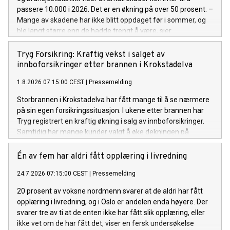
passere 10.000 i 2026. Det er en økning på over 50 prosent. –
Mange av skadene har ikke blitt oppdaget før i sommer, og
ble langt større enn de hadde trengt å være, sier
kommunikasjonsrådgiver Espen Borge i Tryg Forsikring.
Tryg Forsikring: Kraftig vekst i salget av
innboforsikringer etter brannen i Krokstadelva
1.8.2026 07:15:00 CEST
|
Pressemelding
Storbrannen i Krokstadelva har fått mange til å se nærmere
på sin egen forsikringssituasjon. I ukene etter brannen har
Tryg registrert en kraftig økning i salg av innboforsikringer.
Samtidig har mange kunder valgt å øke dekningen på
innboforsikringen de allerede har.
Én av fem har aldri fått opplæring i livredning
24.7.2026 07:15:00 CEST
|
Pressemelding
20 prosent av voksne nordmenn svarer at de aldri har fått
opplæring i livredning, og i Oslo er andelen enda høyere. Der
svarer tre av ti at de enten ikke har fått slik opplæring, eller
ikke vet om de har fått det, viser en fersk undersøkelse