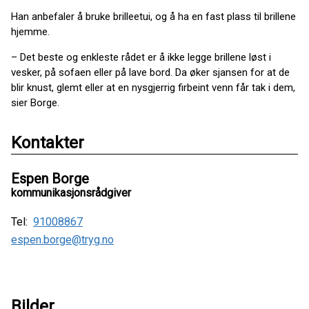
Han anbefaler å bruke brilleetui, og å ha en fast plass til brillene
hjemme.
– Det beste og enkleste rådet er å ikke legge brillene løst i
vesker, på sofaen eller på lave bord. Da øker sjansen for at de
blir knust, glemt eller at en nysgjerrig firbeint venn får tak i dem,
sier Borge.
Kontakter
Espen Borge
kommunikasjonsrådgiver
Tel:
91008867
espen.borge@tryg.no
Bilder