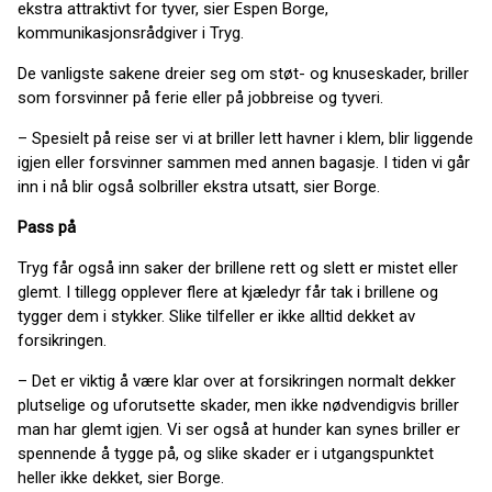
ekstra attraktivt for tyver, sier Espen Borge,
kommunikasjonsrådgiver i Tryg.
De vanligste sakene dreier seg om støt- og knuseskader, briller
som forsvinner på ferie eller på jobbreise og tyveri.
– Spesielt på reise ser vi at briller lett havner i klem, blir liggende
igjen eller forsvinner sammen med annen bagasje. I tiden vi går
inn i nå blir også solbriller ekstra utsatt, sier Borge.
Pass på
Tryg får også inn saker der brillene rett og slett er mistet eller
glemt. I tillegg opplever flere at kjæledyr får tak i brillene og
tygger dem i stykker. Slike tilfeller er ikke alltid dekket av
forsikringen.
– Det er viktig å være klar over at forsikringen normalt dekker
plutselige og uforutsette skader, men ikke nødvendigvis briller
man har glemt igjen. Vi ser også at hunder kan synes briller er
spennende å tygge på, og slike skader er i utgangspunktet
heller ikke dekket, sier Borge.