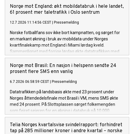
Norge mot England: økt mobildatabruk i hele landet,
61 prosent mer taletrafikk i Oslo sentrum
12.7.2026 11:14:56 CEST
|
Pressemelding
Norske fotballfans sov ikke bort kampnatten, og sørget for
en markant økning i bruk av mobildata under Norges
kvartfinalekamp mot England i Miami lørdag kveld.
Sammenlignet med forrige lørdag økte datatrafikken med
26 prosent, mens SMS-trafikken økte med hele 70 prosent.
Økningen var spesielt stor i Oslo sentrum.
Norge mot Brasil: En nasjon i helspenn sendte 24
prosent flere SMS enn vanlig
6.7.2026 06:58:59 CEST
|
Pressemelding
Datatrafikken på landsbasis økte med 23 prosent under
Norges åttendedelsfinale mot Brasil i VM, mens SMS økte
med 24 prosent. På Slottsplassen sørget folkemengden
som feiret seieren for en økning i databruk på 10 000
prosent.
Telia Norges kvartalsvise svindelrapport: forhindret
tap på 285 millioner kroner i andre kvartal – norske