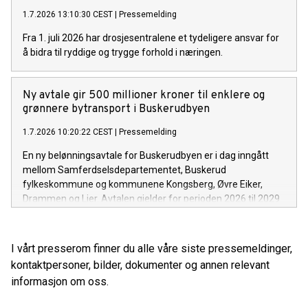
1.7.2026 13:10:30 CEST
|
Pressemelding
Fra 1. juli 2026 har drosjesentralene et tydeligere ansvar for
å bidra til ryddige og trygge forhold i næringen.
Ny avtale gir 500 millioner kroner til enklere og
grønnere bytransport i Buskerudbyen
1.7.2026 10:20:22 CEST
|
Pressemelding
En ny belønningsavtale for Buskerudbyen er i dag inngått
mellom Samferdselsdepartementet, Buskerud
fylkeskommune og kommunene Kongsberg, Øvre Eiker,
Drammen og Lier. Avtalen gjelder for perioden 2026 til 2029
og finansierer tiltak som gjør det enklere å reise kollektivt, gå
og sykle, og som bidrar til å nå nullvekstmålet for
persontransport med bil.
I vårt presserom finner du alle våre siste pressemeldinger,
kontaktpersoner, bilder, dokumenter og annen relevant
informasjon om oss.