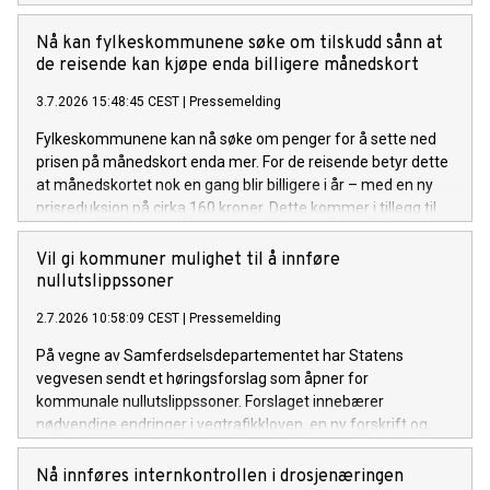
Nå kan fylkeskommunene søke om tilskudd sånn at
de reisende kan kjøpe enda billigere månedskort
3.7.2026 15:48:45 CEST
|
Pressemelding
Fylkeskommunene kan nå søke om penger for å sette ned
prisen på månedskort enda mer. For de reisende betyr dette
at månedskortet nok en gang blir billigere i år – med en ny
prisreduksjon på cirka 160 kroner. Dette kommer i tillegg til
den forrige prisreduksjonen på om lag 100 kroner.
Vil gi kommuner mulighet til å innføre
nullutslippssoner
2.7.2026 10:58:09 CEST
|
Pressemelding
På vegne av Samferdselsdepartementet har Statens
vegvesen sendt et høringsforslag som åpner for
kommunale nullutslippssoner. Forslaget innebærer
nødvendige endringer i vegtrafikkloven, en ny forskrift og
endringer i skiltforskriften. Formålet er blant annet å
fremskynde overgangen til nullutslippsvarebiler.
Nå innføres internkontrollen i drosjenæringen