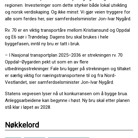
regionen. Investeringer som dette styrker både lokal utvikling
og norsk verdiskaping. Og ikke minst: Vi gjør veien tryggere for
alle som ferdes her, sier samferdselsminister Jon-Ivar Nygård.
Rv. 70 er en viktig transportåre mellom Kristiansund og Oppdal
og E6 sør i Trøndelag. Dagens bru skal brukes i hele
byggefasen, inntil ny bru er tatt i bruk.
– I Nasjonal transportplan 2025–2036 er strekningen rv. 70
Oppdal–Øygarden pekt ut som en av flere
utbedringsstrekninger. Fale bru ligger på strekningen og tiltaket
er særlig viktig for næringstransportene til og fra Nord-
Vestlandet, sier samferdselsminister Jon-Ivar Nygård.
Statens vegvesen lyser nå ut konkurransen om å bygge brua.
Anleggsarbeidene kan begynne i høst. Ny bru skal etter planen
stå klar i løpet av 2028.
Nøkkelord