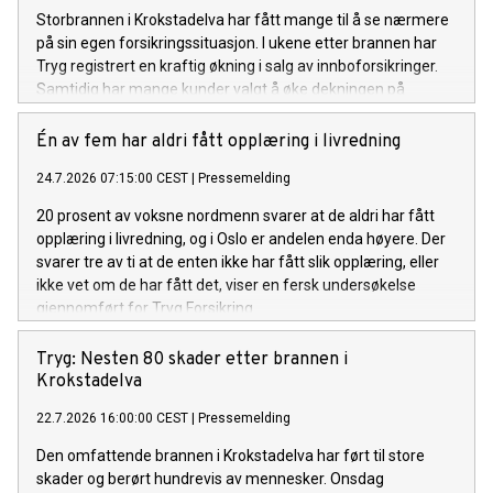
Storbrannen i Krokstadelva har fått mange til å se nærmere
på sin egen forsikringssituasjon. I ukene etter brannen har
Tryg registrert en kraftig økning i salg av innboforsikringer.
Samtidig har mange kunder valgt å øke dekningen på
innboforsikringen de allerede har.
Én av fem har aldri fått opplæring i livredning
24.7.2026 07:15:00 CEST
|
Pressemelding
20 prosent av voksne nordmenn svarer at de aldri har fått
opplæring i livredning, og i Oslo er andelen enda høyere. Der
svarer tre av ti at de enten ikke har fått slik opplæring, eller
ikke vet om de har fått det, viser en fersk undersøkelse
gjennomført for Tryg Forsikring.
Tryg: Nesten 80 skader etter brannen i
Krokstadelva
22.7.2026 16:00:00 CEST
|
Pressemelding
Den omfattende brannen i Krokstadelva har ført til store
skader og berørt hundrevis av mennesker. Onsdag