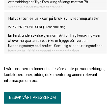
ettermiddag har Tryg Forsikring så langt mottatt 78
skademeldinger knyttet til brannen.
Halvparten er usikker på bruk av livredningsutstyr
22.7.2026 07:15:00 CEST
|
Pressemelding
En fersk undersøkelse gjennomført for Tryg Forsikring viser
at over halvparten av oss ikke er trygge på hvordan
livredningsutstyr skal brukes. Samtidig øker drukningstallene
betraktelig i 2026 sammenlignet med fjoråret.
I vårt presserom finner du alle våre siste pressemeldinger,
kontaktpersoner, bilder, dokumenter og annen relevant
informasjon om oss.
BESØK VÅRT PRESSEROM