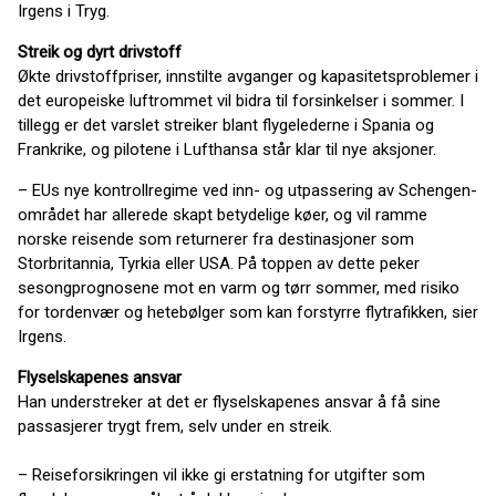
Irgens i Tryg.
Streik og dyrt drivstoff
Økte drivstoffpriser, innstilte avganger og kapasitetsproblemer i
det europeiske luftrommet vil bidra til forsinkelser i sommer. I
tillegg er det varslet streiker blant flygelederne i Spania og
Frankrike, og pilotene i Lufthansa står klar til nye aksjoner.
– EUs nye kontrollregime ved inn- og utpassering av Schengen-
området har allerede skapt betydelige køer, og vil ramme
norske reisende som returnerer fra destinasjoner som
Storbritannia, Tyrkia eller USA. På toppen av dette peker
sesongprognosene mot en varm og tørr sommer, med risiko
for tordenvær og hetebølger som kan forstyrre flytrafikken, sier
Irgens.
Flyselskapenes ansvar
Han understreker at det er flyselskapenes ansvar å få sine
passasjerer trygt frem, selv under en streik.
– Reiseforsikringen vil ikke gi erstatning for utgifter som