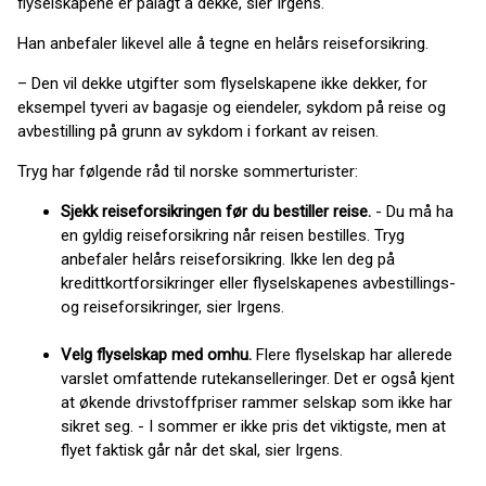
flyselskapene er pålagt å dekke, sier Irgens.
Han anbefaler likevel alle å tegne en helårs reiseforsikring.
– Den vil dekke utgifter som flyselskapene ikke dekker, for
eksempel tyveri av bagasje og eiendeler, sykdom på reise og
avbestilling på grunn av sykdom i forkant av reisen.
Tryg har følgende råd til norske sommerturister:
Sjekk reiseforsikringen før du bestiller reise.
- Du må ha
en gyldig reiseforsikring når reisen bestilles. Tryg
anbefaler helårs reiseforsikring. Ikke len deg på
kredittkortforsikringer eller flyselskapenes avbestillings-
og reiseforsikringer, sier Irgens.
Velg flyselskap med omhu.
Flere flyselskap har allerede
varslet omfattende rutekanselleringer. Det er også kjent
at økende drivstoffpriser rammer selskap som ikke har
sikret seg. - I sommer er ikke pris det viktigste, men at
flyet faktisk går når det skal, sier Irgens.