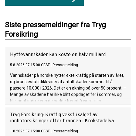
Siste pressemeldinger fra Tryg
Forsikring
Hyttevannskader kan koste en halv milliard
5.8.2026 07:15:00 CEST
|
Pressemelding
Vannskader på norske hytter økte kraftig på starten av året,
og bransjestatistikk viser at antall skader kommer til å
passere 10.000 i 2026. Det er en økning på over 50 prosent. –
Mange av skadene har ikke blitt oppdaget før i sommer, og
ble langt større enn de hadde trengt å være, sier
kommunikasjonsrådgiver Espen Borge i Tryg Forsikring.
Tryg Forsikring: Kraftig vekst i salget av
innboforsikringer etter brannen i Krokstadelva
1.8.2026 07:15:00 CEST
|
Pressemelding