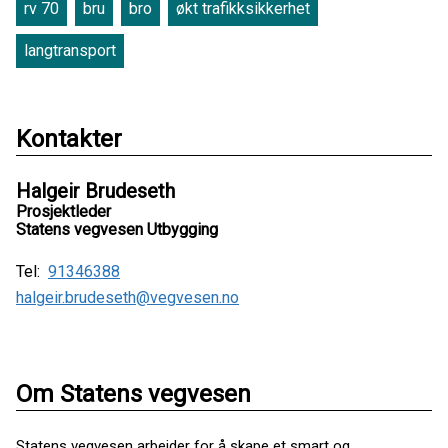
rv 70
bru
bro
økt trafikksikkerhet
langtransport
Kontakter
Halgeir Brudeseth
Prosjektleder
Statens vegvesen Utbygging
Tel:
91346388
halgeir.brudeseth@vegvesen.no
Om Statens vegvesen
Statens vegvesen arbeider for å skape et smart og