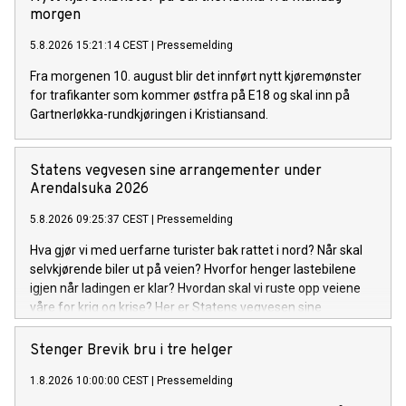
morgen
5.8.2026 15:21:14 CEST
|
Pressemelding
Fra morgenen 10. august blir det innført nytt kjøremønster
for trafikanter som kommer østfra på E18 og skal inn på
Gartnerløkka-rundkjøringen i Kristiansand.
Statens vegvesen sine arrangementer under
Arendalsuka 2026
5.8.2026 09:25:37 CEST
|
Pressemelding
Hva gjør vi med uerfarne turister bak rattet i nord? Når skal
selvkjørende biler ut på veien? Hvorfor henger lastebilene
igjen når ladingen er klar? Hvordan skal vi ruste opp veiene
våre for krig og krise? Her er Statens vegvesen sine
arrangementer under Arendalsuka 2026.
Stenger Brevik bru i tre helger
1.8.2026 10:00:00 CEST
|
Pressemelding