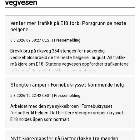
vegvesen
Venter mer trafikk på E18 forbi Porsgrunn de neste
helgene
6.8.2026 09:58:27 CEST
|
Pressemelding
Brevik bru på riksveg 354 stenges for nødvendig
vedlikeholdsarbeid de tre neste helgene i august. All trafikk
må kjøre om E18. Statens vegvesen oppfordrer trafikantene
til å unngå de mest trafikkerte tidspunktene.
Stengte ramper i Fornebukrysset kommende helg
5.8.2026 15:22:42 CEST
|
Pressemelding
Arbeidet med den nye sykkelbroen i Fornebukrysset
fortsetter til helgen. Det blir flere stengte ramper i krysset.
E18 holdes åpen som normalt.
Nytt kjøremønster på Gartnerløkka fra mandag