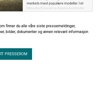
merkets mest populære modeller. I et
bilmarked preget av høyere kostnader
og økt konkurranse, kan kampanjen gi
kundene besparelser på godt over
100.000 kroner.
rom finner du alle våre siste pressemeldinger,
er, bilder, dokumenter og annen relevant informasjon
RT PRESSEROM