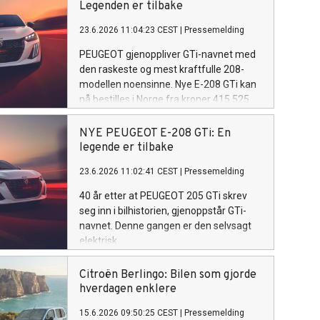
Legenden er tilbake
23.6.2026 11:04:23 CEST
|
Pressemelding
PEUGEOT gjenoppliver GTi-navnet med
den raskeste og mest kraftfulle 208-
modellen noensinne. Nye E-208 GTi kan
nå bestilles i Norge fra kroner 415.525
pluss levering.
NYE PEUGEOT E-208 GTi: En
legende er tilbake
23.6.2026 11:02:41 CEST
|
Pressemelding
40 år etter at PEUGEOT 205 GTi skrev
seg inn i bilhistorien, gjenoppstår GTi-
navnet. Denne gangen er den selvsagt
elektrisk.
Citroën Berlingo: Bilen som gjorde
hverdagen enklere
15.6.2026 09:50:25 CEST
|
Pressemelding