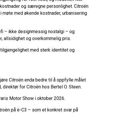
e kostnader og særegne personlighet. Citroën
i møte med økende kostnader, urbanisering
ofi – ikke designmessig nostalgi – og
r, allsidighet og overkommelig pris.
tilgjengelighet med sterk identitet og
gjøre Citroën enda bedre til å oppfylle målet
, direktør for Citroën hos Bertel O. Steen.
 Paris Motor Show i oktober 2026.
troën på ë-C3 – som et konkret svar på