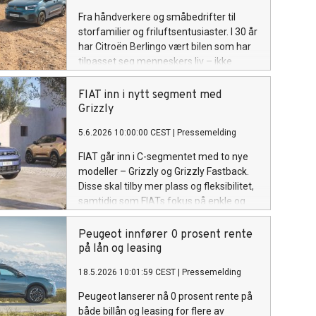
Fra håndverkere og småbedrifter til
storfamilier og friluftsentusiaster. I 30 år
har Citroën Berlingo vært bilen som har
tilpasset seg menneskers liv – ikke
omvendt.
FIAT inn i nytt segment med
Grizzly
5.6.2026 10:00:00 CEST
|
Pressemelding
FIAT går inn i C-segmentet med to nye
modeller – Grizzly og Grizzly Fastback.
Disse skal tilby mer plass og fleksibilitet,
samtidig som FIATs fokus på enkle og
tilgjengelige biler videreføres.
Peugeot innfører 0 prosent rente
på lån og leasing
18.5.2026 10:01:59 CEST
|
Pressemelding
Peugeot lanserer nå 0 prosent rente på
både billån og leasing for flere av