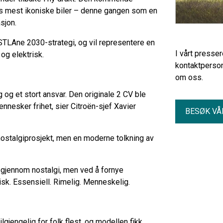
ens mest ikoniske biler – denne gangen som en
sjon.
STLAne 2030-strategi, og vil representere en
I vårt presse
v og elektrisk.
kontaktperson
om oss.
og et stort ansvar. Den originale 2 CV ble
mennesker frihet, sier Citroën-sjef Xavier
BESØK VÅ
nostalgiprosjekt, men en moderne tolkning av
gjennom nostalgi, men ved å fornye
isk. Essensiell. Rimelig. Menneskelig.
ilgjengelig for folk flest, og modellen fikk