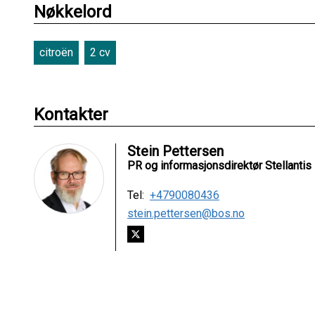
Nøkkelord
citroën
2 cv
Kontakter
Stein Pettersen
PR og informasjonsdirektør Stellantis
Tel:
+4790080436
stein.pettersen@bos.no