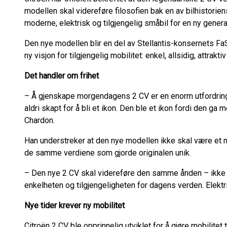
modellen skal videreføre filosofien bak en av bilhistori
moderne, elektrisk og tilgjengelig småbil for en ny genera
Den nye modellen blir en del av Stellantis-konsernets Fa
ny visjon for tilgjengelig mobilitet: enkel, allsidig, attrakti
Det handler om frihet
– Å gjenskape morgendagens 2 CV er en enorm utfordring 
aldri skapt for å bli et ikon. Den ble et ikon fordi den ga 
Chardon.
Han understreker at den nye modellen ikke skal være et 
de samme verdiene som gjorde originalen unik.
– Den nye 2 CV skal videreføre den samme ånden – ikke 
enkelheten og tilgjengeligheten for dagens verden. Elektr
Nye tider krever ny mobilitet
Citroën 2 CV ble opprinnelig utviklet for å gjøre mobilitet t