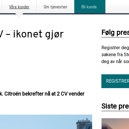
Våre kunder
Om tjenesten
Bli kunde
 – ikonet gjør
Følg pre
Registrer deg
sakene fra St
deg av når so
REGISTRE
k. Citroën bekrefter nå at 2 CV vender
Siste pr