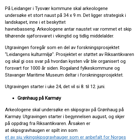
På Leidanger i Tysvær kommune skal arkeologene
undersøke et stort naust på 34 x 9 m. Det ligger strategisk i
landskapet, inne i et beskyttet
havnebasseng. Arkeologene antar naustet var rommet et skip
tilhørende sjøforsvaret i vikingtid og tidlig middelalder.
Utgravingen foregår som en del av forskningsprosjektet
"Leidangens kulturmiljø". Prosjektet er støttet av Riksantikvaren
og skal gi oss svar på hvordan kysten vår ble organisert og
forsvart for 1000 år siden. Rogaland fylkeskommune og
Stavanger Maritime Museum deltar i forskningsprosjektet.
Utgravingen starter i uke 24, det vil si 8. til 12. juni.
Grønhaug på Karmøy
Arkeologene skal undersøke en skipsgrav på Grønhaug på
Karmøy. Utgravingen starter i begynnelsen august, og skjer
på oppdrag fra Riksantikvaren. Årsaken er
at skipsgravhaugen er spilt inn som
et av sju vikingskipsgravhauger som er anbefalt for Norges