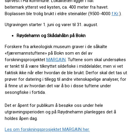
sørvest i Hå kommune. Lokaliteten ligger i flat
beitemark ytterst ved kysten, ca. 400 meter fra havet.
Boplassen ble trolig brukt i eldre steinalder (9500-4000
f.Kr
.).
Utgravingen starter 1. juni og varer til 31. august.
Røydehamn og Skådahåbn på Bokn
Forskere fra arkeologisk museum graver i de såkalte
«fjæremannstuftene» på Bokn som en del av
forskningsprosjektet
MARGAIN
. Tuftene som skal undersøkes
er tenkt til å være tilknyttet sildefiske i middelalder, men vi vet
faktisk ikke når eller hvordan de ble brukt. Derfor skal det tas ut
prøver for datering i tillegg til andre vitenskapelige analyser, for
å finne ut av hvordan det var å bo i disse tuftene under
sesongfiske i fortida.
Det er åpent for publikum å besøke oss under hele
utgravningsperioden og på Røydnehamn planlegges det å
holdes åpen dag.
Les om forskningsprosjektet MARGAIN her.