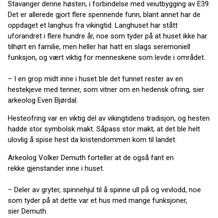
Stavanger denne høsten, i forbindelse med veiutbygging av E39.
Det er allerede gjort flere spennende funn, blant annet har de
oppdaget et langhus fra vikingtid. Langhuset har stått
uforandret i flere hundre år, noe som tyder på at huset ikke har
tilhørt en familie, men heller har hatt en slags seremoniell
funksjon, og vært viktig for menneskene som levde i området.
– I en grop midt inne i huset ble det funnet rester av en
hestekjeve med tenner, som vitner om en hedensk ofring, sier
arkeolog Even Bjørdal.
Hesteofring var en viktig del av vikingtidens tradisjon, og hesten
hadde stor symbolsk makt. Såpass stor makt, at det ble helt
ulovlig å spise hest da kristendommen kom til landet.
Arkeolog Volker Demuth forteller at de også fant en
rekke gjenstander inne i huset.
– Deler av gryter, spinnehjul til å spinne ull på og vevlodd, noe
som tyder på at dette var et hus med mange funksjoner,
sier Demuth.