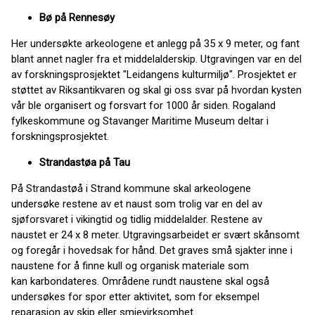
Bø på Rennesøy
Her undersøkte arkeologene et anlegg på 35 x 9 meter, og fant
blant annet nagler fra et middelalderskip. Utgravingen var en del
av forskningsprosjektet "Leidangens kulturmiljø". Prosjektet er
støttet av Riksantikvaren og skal gi oss svar på hvordan kysten
vår ble organisert og forsvart for 1000 år siden. Rogaland
fylkeskommune og Stavanger Maritime Museum deltar i
forskningsprosjektet.
Strandastøa på Tau
På Strandastøå i Strand kommune skal arkeologene
undersøke restene av et naust som trolig var en del av
sjøforsvaret i vikingtid og tidlig middelalder. Restene av
naustet er 24 x 8 meter. Utgravingsarbeidet er svært skånsomt
og foregår i hovedsak for hånd. Det graves små sjakter inne i
naustene for å finne kull og organisk materiale som
kan karbondateres. Områdene rundt naustene skal også
undersøkes for spor etter aktivitet, som for eksempel
reparasjon av skip eller smievirksomhet.