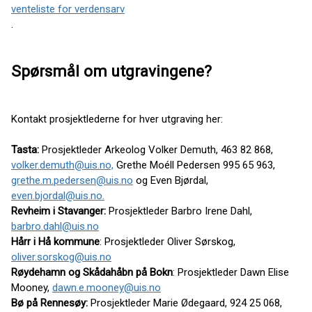
venteliste for verdensarv
.
Spørsmål om utgravingene?
Kontakt prosjektlederne for hver utgraving her:
Tasta:
Prosjektleder Arkeolog Volker Demuth, 463 82 868,
volker.demuth@uis.no,
Grethe Moéll Pedersen 995 65 963,
grethe.m.pedersen@uis.no
og Even Bjørdal,
even.bjordal@uis.no
.
Revheim i Stavanger:
Prosjektleder Barbro Irene Dahl,
barbro.dahl@uis.no
Hårr i Hå kommune
: Prosjektleder Oliver Sørskog,
oliver.sorskog@uis.no
Røydehamn og Skådahåbn på Bokn
: Prosjektleder Dawn Elise
Mooney,
dawn.e.mooney@uis.no
Bø på Rennesøy:
Prosjektleder Marie Ødegaard, 924 25 068,