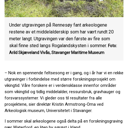
Under utgravingen på Rennesøy fant arkeologene
restene av et middelalderskip som har vært rundt 20
meter langt. Utgravingen var den første av fire som
skal finne sted langs Rogalandskysten i sommer.
Foto:
Arild Skjæveland Vivås, Stavanger Maritime Museum
– Nok en spennende feltsesong er i gang, og i år har vi en rekke
utgravinger i forbindelse med større forskningsprosjekt om
vikingtid. Våre forskere er i verdensklasse innenfor områder
som vikingtid og tidlig middelalder, ressursbruk, gravhauger og
forsvarssystemer. Vi gleder oss til resultater fra alle
prosjektene, sier direktør Kristin Armstrong-Oma ved
Arkeologisk museum, Universitetet i Stavanger.
I sommer skal arkeologene også delta på en forskningsgraving
nær Waterford, en liten by sørøst i Irland.