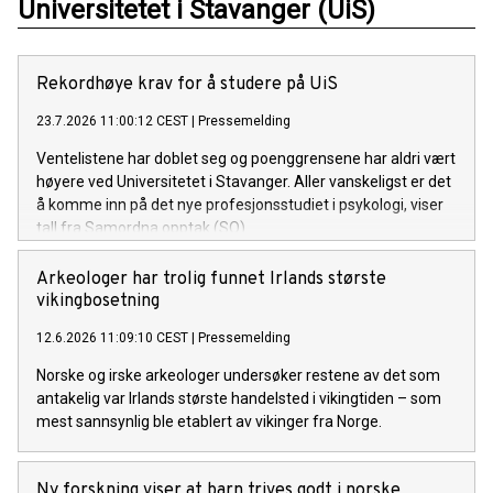
Universitetet i Stavanger (UiS)
Rekordhøye krav for å studere på UiS
23.7.2026 11:00:12 CEST
|
Pressemelding
Ventelistene har doblet seg og poenggrensene har aldri vært
høyere ved Universitetet i Stavanger. Aller vanskeligst er det
å komme inn på det nye profesjonsstudiet i psykologi, viser
tall fra Samordna opptak (SO).
Arkeologer har trolig funnet Irlands største
vikingbosetning
12.6.2026 11:09:10 CEST
|
Pressemelding
Norske og irske arkeologer undersøker restene av det som
antakelig var Irlands største handelsted i vikingtiden – som
mest sannsynlig ble etablert av vikinger fra Norge.
Ny forskning viser at barn trives godt i norske