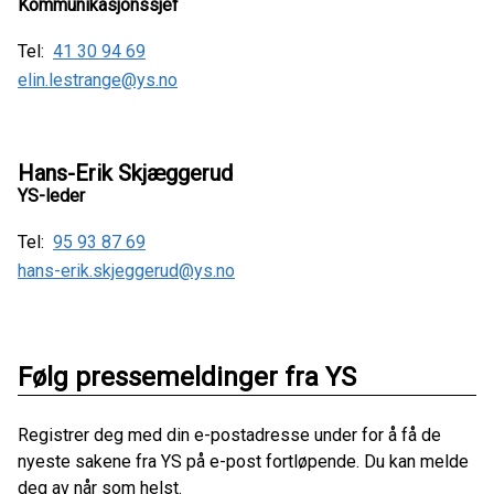
Kommunikasjonssjef
Tel:
41 30 94 69
elin.lestrange@ys.no
Hans-Erik Skjæggerud
YS-leder
Tel:
95 93 87 69
hans-erik.skjeggerud@ys.no
Følg pressemeldinger fra YS
Registrer deg med din e-postadresse under for å få de
nyeste sakene fra YS på e-post fortløpende. Du kan melde
deg av når som helst.