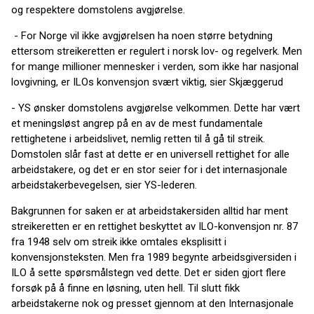
og respektere domstolens avgjørelse.
- For Norge vil ikke avgjørelsen ha noen større betydning
ettersom streikeretten er regulert i norsk lov- og regelverk. Men
for mange millioner mennesker i verden, som ikke har nasjonal
lovgivning, er ILOs konvensjon svært viktig, sier Skjæggerud
- YS ønsker domstolens avgjørelse velkommen. Dette har vært
et meningsløst angrep på en av de mest fundamentale
rettighetene i arbeidslivet, nemlig retten til å gå til streik.
Domstolen slår fast at dette er en universell rettighet for alle
arbeidstakere, og det er en stor seier for i det internasjonale
arbeidstakerbevegelsen, sier YS-lederen.
Bakgrunnen for saken er at arbeidstakersiden alltid har ment
streikeretten er en rettighet beskyttet av ILO-konvensjon nr. 87
fra 1948 selv om streik ikke omtales eksplisitt i
konvensjonsteksten. Men fra 1989 begynte arbeidsgiversiden i
ILO å sette spørsmålstegn ved dette. Det er siden gjort flere
forsøk på å finne en løsning, uten hell. Til slutt fikk
arbeidstakerne nok og presset gjennom at den Internasjonale