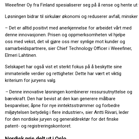
Weeefiner Oy fra Finland spesialiserer seg på å rense og hente ut 
Løsningen bidrar til sirkulær økonomi og reduserer avfall, minske
– Det er alltid positivt med anerkjennelse for arbeidet vårt med
denne innovasjonen. Prisen og oppmerksomheten vil hjelpe
oss med vekst, det vil gjøre oss mer synlige mot kunder og
samarbeidspartnere, sier Chief Technology Officer i Weeefiner,
Elmeri Lahtinen.
Selskapet har også vist et sterkt fokus på å beskytte sine
immaterielle verdier og rettigheter. Dette har vært et viktig
kriterium for juryens valg.
–
Denne innovative løsningen kombinerer ressursutnyttelse og
bærekraft. Den har bevist at den kan generere målbare
besparelser, åpne for nye inntektsstrømmer og forbedre
miljøytelsen betydelig i flere industrier», sier Antti Riivari, leder
for den nordiske juryen og generaldirektør for det finske
patent- og registreringskontoret.
Nordisk pris delt ut i Oslo