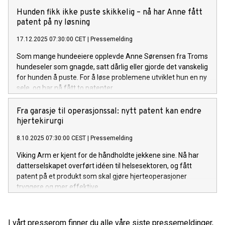
Hunden fikk ikke puste skikkelig – nå har Anne fått
patent på ny løsning
17.12.2025 07:30:00 CET
|
Pressemelding
Som mange hundeeiere opplevde Anne Sørensen fra Troms
hundeseler som gnagde, satt dårlig eller gjorde det vanskelig
for hunden å puste. For å løse problemene utviklet hun en ny
sele, og har nå fått to patenter.
Fra garasje til operasjonssal: nytt patent kan endre
hjertekirurgi
8.10.2025 07:30:00 CEST
|
Pressemelding
Viking Arm er kjent for de håndholdte jekkene sine. Nå har
datterselskapet overført idéen til helsesektoren, og fått
patent på et produkt som skal gjøre hjerteoperasjoner
tryggere og mer effektive.
I vårt presserom finner du alle våre siste pressemeldinger,