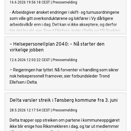
16.6.2026 19:56:18 CEST
|
Pressemelding
- Arbeidsgiver ønsket endringer i skift- og turnusordningene
som ville gitt overkonduktørene og lokfører i Vy dårligere
arbeidsvilkår enn i dag. Det kan vi ikke akseptere, og derfor
ble det brudd, sier Trond Ellefsen, leder i Delta og YS Spekter.
– Helsepersonellplan 2040: – Nå starter den
virkelige jobben
12.6.2026 12:03:22 CEST
|
Pressemelding
– Regjeringen har lyttet. Nå forventer vi handling som sikrer
nok helsepersonell framover, sier forbundsleder Trond
Ellefsen i Delta.
Delta varsler streik i Tønsberg kommune fra 3. juni
28.5.2026 12:17:54 CEST
|
Pressemelding
Delta trapper opp streiken om partene i kommuneoppgjøret
ikke blir enige hos Riksmekleren i dag, og tar ut medlemmer