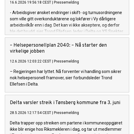
16.6.2026 19:56:18 CEST
|
Pressemelding
- Arbeidsgiver ønsket endringer i skift- og turnusordningene
som ville gitt overkonduktørene og lokfører i Vy dårligere
arbeidsvilkår enn i dag. Det kan vi ikke akseptere, og derfor
ble det brudd, sier Trond Ellefsen, leder i Delta og YS Spekter.
– Helsepersonellplan 2040: – Nå starter den
virkelige jobben
12.6.2026 12:03:22 CEST
|
Pressemelding
– Regjeringen har lyttet. Nå forventer vi handling som sikrer
nok helsepersonell framover, sier forbundsleder Trond
Ellefsen i Delta.
Delta varsler streik i Tønsberg kommune fra 3. juni
28.5.2026 12:17:54 CEST
|
Pressemelding
Delta trapper opp streiken om partene i kommuneoppgjøret
ikke blir enige hos Riksmekleren i dag, og tar ut medlemmer