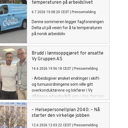
temperaturen på arbeidslivet
6.7.2026 10:08:20 CEST
|
Pressemelding
Denne sommeren legger fagforeningen
Delta ut på veien for å ta temperaturen
på norsk arbeidsliv.
Brudd i lønnsoppgjøret for ansatte
Vy Gruppen AS
16.6.2026 19:56:18 CEST
|
Pressemelding
- Arbeidsgiver ønsket endringer i skift-
og turnusordningene som ville gitt
overkonduktørene og lokfører i Vy
dårligere arbeidsvilkår enn i dag. Det kan
vi ikke akseptere, og derfor ble det
brudd, sier Trond Ellefsen, leder i Delta
– Helsepersonellplan 2040: – Nå
og YS Spekter.
starter den virkelige jobben
12.6.2026 12:03:22 CEST
|
Pressemelding