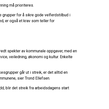
nning må prioriteres.
 grupper for å sikre gode velferdstilbud i
d, er også et krav som teller for
t bredt spekter av kommunale oppgaver, med en
vice, veiledning, økonomi og kultur. Enkelte
grupper går ut i streik, er det alltid en
ommunene, sier Trond Ellefsen.
d, blir det streik fra arbeidsdagens start