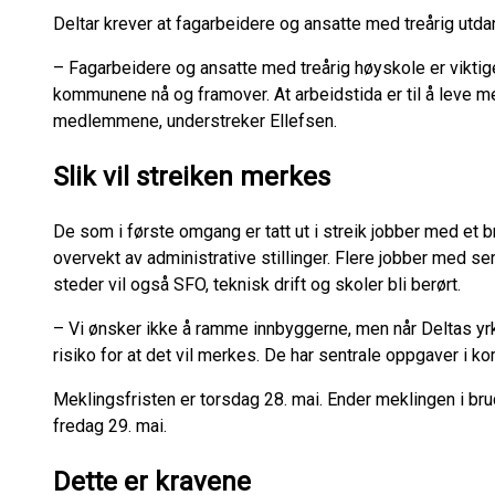
Deltar krever at fagarbeidere og ansatte med treårig utda
– Fagarbeidere og ansatte med treårig høyskole er viktige
kommunene nå og framover. At arbeidstida er til å leve me
medlemmene, understreker Ellefsen.
Slik vil streiken merkes
De som i første omgang er tatt ut i streik jobber med e
overvekt av administrative stillinger. Flere jobber med ser
steder vil også SFO, teknisk drift og skoler bli berørt.
– Vi ønsker ikke å ramme innbyggerne, men når Deltas yrkes
risiko for at det vil merkes. De har sentrale oppgaver i k
Meklingsfristen er torsdag 28. mai. Ender meklingen i brud
fredag 29. mai.
Dette er kravene