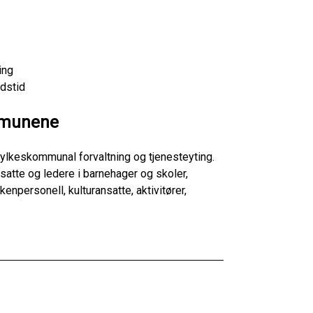
ling
idstid
mmunene
lkeskommunal forvaltning og tjenesteyting.
satte og ledere i barnehager og skoler,
enpersonell, kulturansatte, aktivitører,