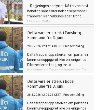
– Regjeringen har lyttet. Nå forventer vi
handling som sikrer nok helsepersonell
framover, sier forbundsleder Trond
Ellefsen i Delta.
Delta varsler streik i Tønsberg
kommune fra 3. juni
28.5.2026 12:17:54 CEST
|
Pressemelding
Delta trapper opp streiken om partene i
kommuneoppgjøret ikke blir enige hos
Riksmekleren i dag, og tar ut
medlemmer i Tønsberg kommune. Fra
før er medlemmer i ni andre kommuner
tatt ut i streik.
Delta varsler streik i Bodø
kommune fra 3. juni
28.5.2026 12:09:23 CEST
|
Pressemelding
Delta trapper opp streiken om partene i
kommuneoppgjøret ikke blir enige hos