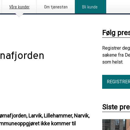
Våre kunder
Om tjenesten
Bli kunde
Følg pre
Registrer deg
rnafjorden
sakene fra De
som helst.
REGISTRE
Siste pr
ørnafjorden, Larvik, Lillehammer, Narvik,
ommuneoppgjøret ikke kommer til