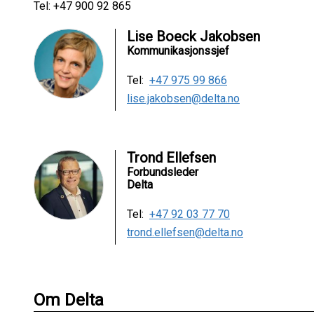
Tel: +47 900 92 865
Lise Boeck Jakobsen
Kommunikasjonssjef
Tel:
+47 975 99 866
lise.jakobsen@delta.no
Trond Ellefsen
Forbundsleder
Delta
Tel:
+47 92 03 77 70
trond.ellefsen@delta.no
Om Delta