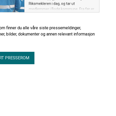
Riksmekleren i dag, og tar ut
medlemmer i Bodø kommune. Fra før er
medlemmer i ni andre kommuner tatt ut
i streik.
rom finner du alle våre siste pressemeldinger,
er, bilder, dokumenter og annen relevant informasjon
RT PRESSEROM