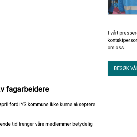
I vårt presse
kontaktperson
om oss.
BESØK VÅ
av fagarbeidere
april fordi YS kommune ikke kunne akseptere
evende tid trenger våre medlemmer betydelig