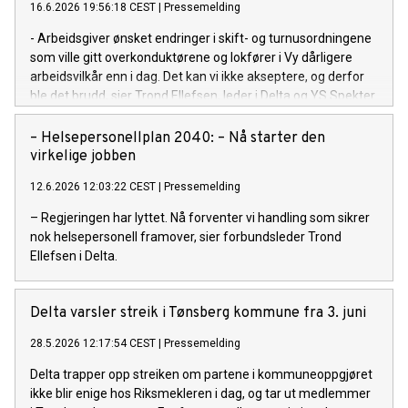
16.6.2026 19:56:18 CEST
|
Pressemelding
- Arbeidsgiver ønsket endringer i skift- og turnusordningene
som ville gitt overkonduktørene og lokfører i Vy dårligere
arbeidsvilkår enn i dag. Det kan vi ikke akseptere, og derfor
ble det brudd, sier Trond Ellefsen, leder i Delta og YS Spekter.
– Helsepersonellplan 2040: – Nå starter den
virkelige jobben
12.6.2026 12:03:22 CEST
|
Pressemelding
– Regjeringen har lyttet. Nå forventer vi handling som sikrer
nok helsepersonell framover, sier forbundsleder Trond
Ellefsen i Delta.
Delta varsler streik i Tønsberg kommune fra 3. juni
28.5.2026 12:17:54 CEST
|
Pressemelding
Delta trapper opp streiken om partene i kommuneoppgjøret
ikke blir enige hos Riksmekleren i dag, og tar ut medlemmer