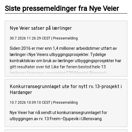
Siste pressemeldinger fra Nye Veier
Nye Veier satser på lærlinger
30.7.2026 11:26:29 CEST
|
Pressemelding
Siden 2016 er mer enn 1,4 millioner arbeidstimer utført av
lærlinger i Nye Veiers utbyggingsprosjekter. Tydelige
kontraktskrav om bruk av lærlinger utbyggingsprosjekter har
gitt resultater over tid. Like før ferien bestod hele 13
lærlinger fagprøve i prosjektet E39 Mandal-Blørstad i
Lindesnes, Agder.
Konkurransegrunnlaget ute for nytt rv. 13-prosjekt i
Hardanger
10.7.2026 10:09:10 CEST
|
Pressemelding
Nye Veier har nå sendt ut konkurransegrunnlaget for
utbyggingen av rv. 13 Freim–Djupevik i Ullensvang.