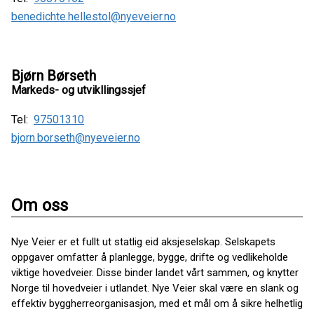
benedichte.hellestol@nyeveier.no
Bjørn Børseth
Markeds- og utvikllingssjef
Tel:
97501310
bjorn.borseth@nyeveier.no
Om oss
Nye Veier er et fullt ut statlig eid aksjeselskap. Selskapets
oppgaver omfatter å planlegge, bygge, drifte og vedlikeholde
viktige hovedveier. Disse binder landet vårt sammen, og knytter
Norge til hovedveier i utlandet. Nye Veier skal være en slank og
effektiv byggherreorganisasjon, med et mål om å sikre helhetlig