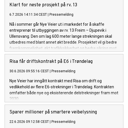
Klart for neste prosjekt på rv. 13
6.7.2026 14:11:34 CEST
|
Pressemelding
Nå i sommer går Nye Veier ut i markedet for å skaffe
entreprenør til utbyggingen av rv. 13 Freim – Djupevik i
Ullensvang. Den om lag 600 meter lange strekningen skal
utbedres med blant annet økt bredde. Prosjektet vil gi bedre
fremkommelighet, økt trafikksikkerhet og bedre sikring mot
skred.
Risa får driftskontrakt på E6 i Trøndelag
30.6.2026 09:55:16 CEST
|
Pressemelding
Nye Veier har inngått kontrakt med Risa om drift og
vedlikehold av flere E6-strekninger i Trøndelag. Kontrakten
omfatter både nye og eksisterende delstrekninger fram mot
2030.
Sparer millioner på smartere veibelysning
22.6.2026 09:12:58 CEST
|
Pressemelding