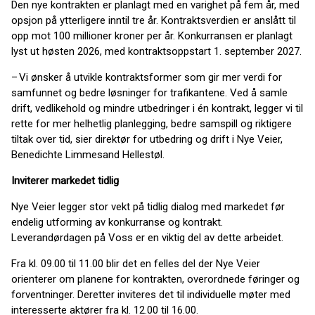
Den nye kontrakten er planlagt med en varighet på fem år, med
opsjon på ytterligere inntil tre år. Kontraktsverdien er anslått til
opp mot 100 millioner kroner per år. Konkurransen er planlagt
lyst ut høsten 2026, med kontraktsoppstart 1. september 2027.
– Vi ønsker å utvikle kontraktsformer som gir mer verdi for
samfunnet og bedre løsninger for trafikantene. Ved å samle
drift, vedlikehold og mindre utbedringer i én kontrakt, legger vi til
rette for mer helhetlig planlegging, bedre samspill og riktigere
tiltak over tid, sier direktør for utbedring og drift i Nye Veier,
Benedichte Limmesand Hellestøl.
Inviterer markedet tidlig
Nye Veier legger stor vekt på tidlig dialog med markedet før
endelig utforming av konkurranse og kontrakt.
Leverandørdagen på Voss er en viktig del av dette arbeidet.
Fra kl. 09.00 til 11.00 blir det en felles del der Nye Veier
orienterer om planene for kontrakten, overordnede føringer og
forventninger. Deretter inviteres det til individuelle møter med
interesserte aktører fra kl. 12.00 til 16.00.