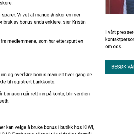
askere.
sparer. Vi vet at mange ønsker en mer
r bruk av bonus enda enklere, sier Kristin
I vårt presse
kontaktperson
r fra medlemmene, som har etterspurt en
om oss.
BESØK VÅ
inn og overføre bonus manuelt hver gang de
kte til registrert bankkonto.
 bonusen går rett inn på konto, blir verdien
gseth.
er kan velge å bruke bonus i butikk hos KIWI,