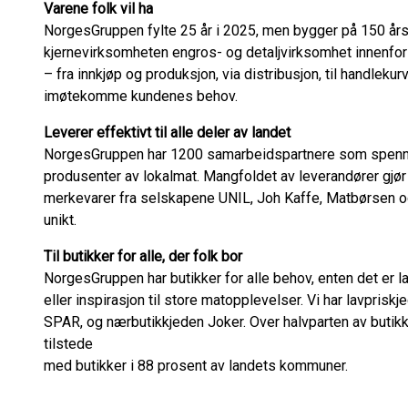
Varene folk vil ha
NorgesGruppen fylte 25 år i 2025, men bygger på 150 års e
kjernevirksomheten engros- og detaljvirksomhet innenfor d
– fra innkjøp og produksjon, via distribusjon, til handlek
imøtekomme kundenes behov.
Leverer effektivt til alle deler av landet
NorgesGruppen har 1200 samarbeidspartnere som spenner
produsenter av lokalmat. Mangfoldet av leverandører gjør 
merkevarer fra selskapene UNIL, Joh Kaffe, Matbørsen og
unikt.
Til butikker for alle, der folk bor
NorgesGruppen har butikker for alle behov, enten det er la
eller inspirasjon til store matopplevelser. Vi har lavpr
SPAR, og nærbutikkjeden Joker. Over halvparten av butikk
tilstede
med butikker i 88 prosent av landets kommuner.