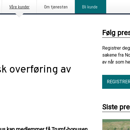
Våre kunder
Om tjenesten
Bli kunde
Følg pre
Registrer deg
sakene fra N
av når som he
k overføring av
REGISTRE
Siste pr
onus kan medlemmer få Trumf-bonusen