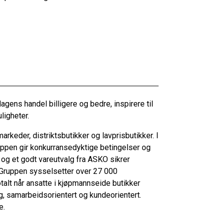
gens handel billigere og bedre, inspirere til
ligheter.
rkeder, distriktsbutikker og lavprisbutikker. I
uppen gir konkurransedyktige betingelser og
 og et godt vareutvalg fra ASKO sikrer
sGruppen sysselsetter over 27 000
alt når ansatte i kjøpmannseide butikker
g, samarbeidsorientert og kundeorientert.
e.