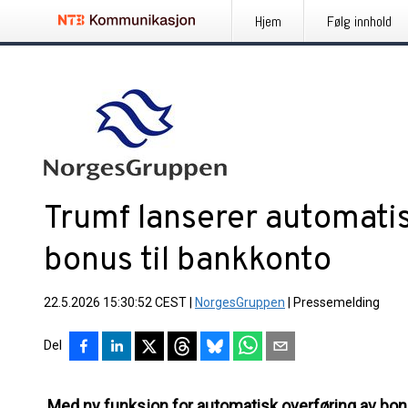
Hjem
Følg innhold
Trumf lanserer automatis
bonus til bankkonto
22.5.2026 15:30:52 CEST
|
NorgesGruppen
|
Pressemelding
Del
Med ny funksjon for automatisk overføring av b