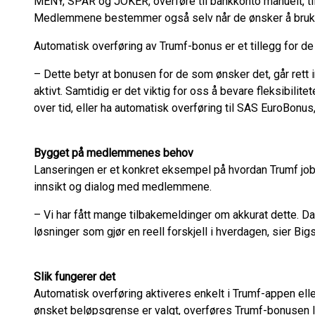
MENY, SPAR og JOKER, overføre til bankkonto manuelt, til
Medlemmene bestemmer også selv når de ønsker å bruk
Automatisk overføring av Trumf-bonus er et tillegg for d
– Dette betyr at bonusen for de som ønsker det, går rett 
aktivt. Samtidig er det viktig for oss å bevare fleksibili
over tid, eller ha automatisk overføring til SAS EuroBonus
Bygget på medlemmenes behov
Lanseringen er et konkret eksempel på hvordan Trumf jo
innsikt og dialog med medlemmene.
– Vi har fått mange tilbakemeldinger om akkurat dette. Da 
løsninger som gjør en reell forskjell i hverdagen, sier Big
Slik fungerer det
Automatisk overføring aktiveres enkelt i Trumf-appen ell
ønsket beløpsgrense er valgt, overføres Trumf-bonusen lø