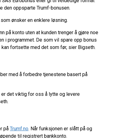
 SAS Eurobonus eller gi til veldedige formål.
e den oppsparte Trumf-bonusen.
e som ønsker en enklere løsning.
inn på konto uten at kunden trenger å gjøre noe
teten i programmet. De som vil spare opp bonus
, kan fortsette med det som før, sier Bigseth.
bber med å forbedre tjenestene basert på
er det viktig for oss å lytte og levere
seth.
er på
Trumf.no
. Når funksjonen er slått på og
pende til registrert bankkonto.