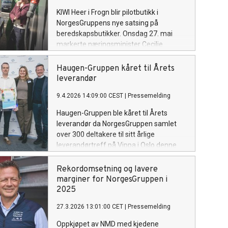
fremtidig satsing innen restaurant,
KIWI Heer i Frogn blir pilotbutikk i
kantine og catering.
NorgesGruppens nye satsing på
beredskapsbutikker. Onsdag 27. mai
markerte næringsminister Cecilie
Myrseth åpningen av piloten.
Haugen-Gruppen kåret til Årets
leverandør
9.4.2026 14:09:00 CEST
|
Pressemelding
Haugen-Gruppen ble kåret til Årets
leverandør da NorgesGruppen samlet
over 300 deltakere til sitt årlige
leverandørtreff på Vippa i Oslo denne
uken. Totalt ble fire priser delt ut til
aktører som har utmerket seg det siste
Rekordomsetning og lavere
året.
marginer for NorgesGruppen i
2025
27.3.2026 13:01:00 CET
|
Pressemelding
Oppkjøpet av NMD med kjedene