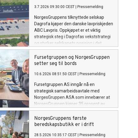
3.7.2026 09:30:00 CEST
|
Pressemelding
NorgesGruppens tilknyttede selskap
Dagrofa kjøper den danske lavpriskjeden
ABC Lavpris. Oppkjøpet er et viktig
strategisk steg i Dagrofas vekststrategi
og styrker selskapets posisjon i det
danske dagligvaremarkedet.
Fursetgruppen og NorgesGruppen
setter seg til bords
10.6.2026 08:51:50 CEST
|
Pressemelding
Fursetgruppen AS inngår nå en
strategisk samarbeidsavtale med
NorgesGruppen ASA som innebærer at
NorgesGruppen kjøper 35 prosent av
Fursetgruppen – en av Norges ledende
aktører innen restaurantdrift, kantine og
NorgesGruppens første
eventcatering. I tillegg etablerer de to
beredskapsbutikk er i drift
partene et nytt selskap med lik
28.5.2026 10:35:17 CEST
|
Pressemelding
eierandel, som skal brukes til felles