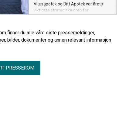
Vitusapotek og Ditt Apotek var årets
viktigste strategiske grep for
NorgesGruppen. Konsernet økte
driftsinntektene med over 7 milliarder til
125,3 milliarder kroner i 2025 (ekskl. IFRS
rom finner du alle våre siste pressemeldinger,
16). Driftsresultatet var 5,0 milliarder
er, bilder, dokumenter og annen relevant informasjon
kroner og årsresultatet 3,95 milliarder
kroner - på nivå med året før.
RT PRESSEROM