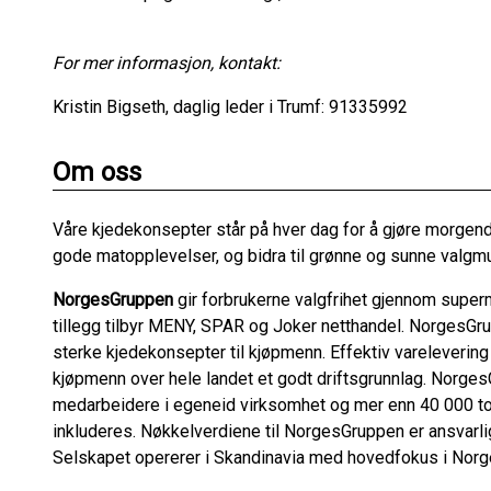
For mer informasjon, kontakt:
Kristin Bigseth, daglig leder i Trumf: 91335992
Om oss
Våre kjedekonsepter står på hver dag for å gjøre morgenda
gode matopplevelser, og bidra til grønne og sunne valgmu
NorgesGruppen
gir forbrukerne valgfrihet gjennom superma
tillegg tilbyr MENY, SPAR og Joker netthandel. NorgesGr
sterke kjedekonsepter til kjøpmenn. Effektiv varelevering
kjøpmenn over hele landet et godt driftsgrunnlag. Norge
medarbeidere i egeneid virksomhet og mer enn 40 000 tot
inkluderes. Nøkkelverdiene til NorgesGruppen er ansvarli
Selskapet opererer i Skandinavia med hovedfokus i Norg