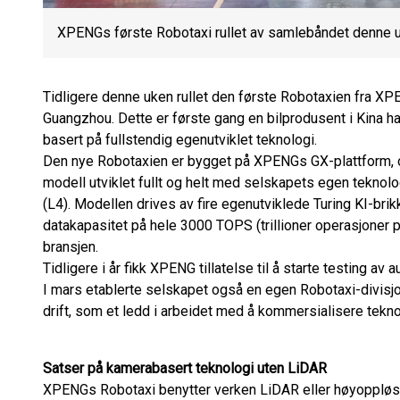
XPENGs første Robotaxi rullet av samlebåndet denne 
Tidligere denne uken rullet den første Robotaxien fra XP
Guangzhou. Dette er første gang en bilprodusent i Kina 
basert på fullstendig egenutviklet teknologi.
Den nye Robotaxien er bygget på XPENGs GX-plattform, o
modell utviklet fullt og helt med selskapets egen teknolo
(L4). Modellen drives av fire egenutviklede Turing KI-brikk
datakapasitet på hele 3000 TOPS (trillioner operasjoner 
bransjen.
Tidligere i år fikk XPENG tillatelse til å starte testing av
I mars etablerte selskapet også en egen Robotaxi-divisjo
drift, som et ledd i arbeidet med å kommersialisere tekno
Satser på kamerabasert teknologi uten LiDAR
XPENGs Robotaxi benytter verken LiDAR eller høyoppløse