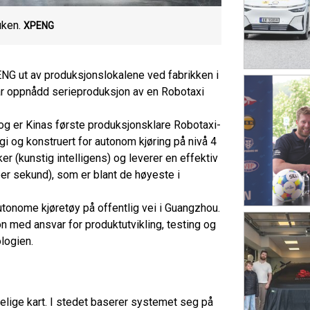
uken.
XPENG
ENG ut av produksjonslokalene ved fabrikken i
har oppnådd serieproduksjon av en Robotaxi
g er Kinas første produksjonsklare Robotaxi-
gi og konstruert for autonom kjøring på nivå 4
er (kunstig intelligens) og leverer en effektiv
per sekund), som er blant de høyeste i
 autonome kjøretøy på offentlig vei i Guangzhou.
n med ansvar for produktutvikling, testing og
logien.
lige kart. I stedet baserer systemet seg på