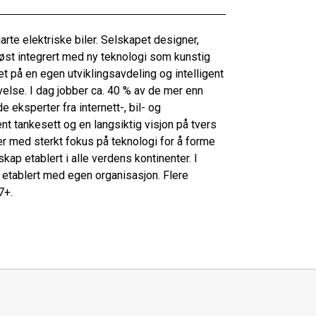
te elektriske biler. Selskapet designer,
løst integrert med ny teknologi som kunstig
t på en egen utviklingsavdeling og intelligent
velse. I dag jobber ca. 40 % av de mer enn
 eksperter fra internett-, bil- og
t tankesett og en langsiktig visjon på tvers
er med sterkt fokus på teknologi for å forme
ap etablert i alle verdens kontinenter. I
etablert med egen organisasjon. Flere
7+.