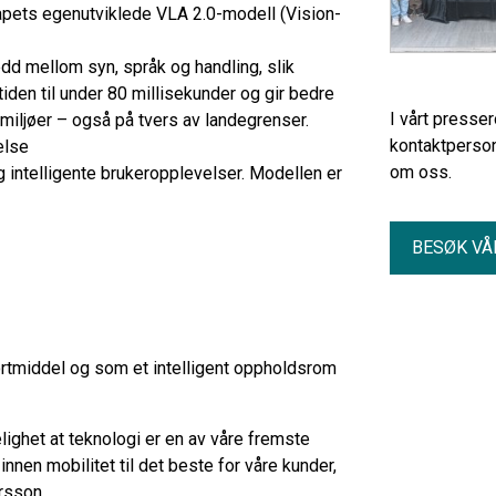
pets egenutviklede VLA 2.0-modell (Vision-
dd mellom syn, språk og handling, slik
iden til under 80 millisekunder og gir bedre
I vårt presse
ymiljøer – også på tvers av landegrenser.
kontaktperson
else
om oss.
g intelligente brukeropplevelser. Modellen er
BESØK VÅ
rtmiddel og som et intelligent oppholdsrom
ighet at teknologi er en av våre fremste
nnen mobilitet til det beste for våre kunder,
rsson.