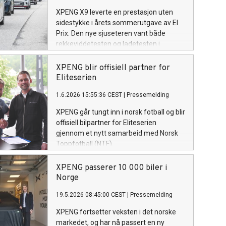
XPENG X9 leverte en prestasjon uten
sidestykke i årets sommerutgave av El
Prix. Den nye sjuseteren vant både
rekkeviddetesten og ladetesten i
verdens største elbiltest, arrangert av
NAF og Motor.
XPENG blir offisiell partner for
Eliteserien
1.6.2026 15:55:36 CEST
|
Pressemelding
XPENG går tungt inn i norsk fotball og blir
offisiell bilpartner for Eliteserien
gjennom et nytt samarbeid med Norsk
Toppfotball (NTF).
XPENG passerer 10 000 biler i
Norge
19.5.2026 08:45:00 CEST
|
Pressemelding
XPENG fortsetter veksten i det norske
markedet, og har nå passert en ny