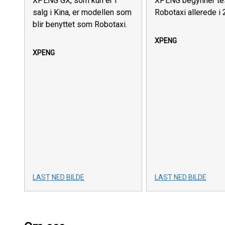
XPENG GX, som kun er i
XPENG begynner tes
salg i Kina, er modellen som
Robotaxi allerede i 
blir benyttet som Robotaxi.
XPENG
XPENG
LAST NED BILDE
LAST NED BILDE