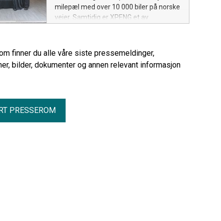
milepæl med over 10 000 biler på norske
veier. Samtidig er XPENG et av
bilmerkene med sterkest vekst her til
lands hittil i år, og er nå det sjuende mest
registrerte bilmerket i Norge.
rom finner du alle våre siste pressemeldinger,
er, bilder, dokumenter og annen relevant informasjon
RT PRESSEROM