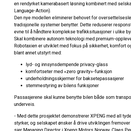
en rendyrket kamerabasert løsning kombinert med selska
Language-Action).
Den nye modellen eliminerer behovet for oversettelsesle
tradisjonelle systemer benytter. Dette reduserer responst
evne til å håndtere komplekse trafikksituasjoner i ulike b
Skal kombinere autonom teknologi med premium-opplev
Robotaxien er utviklet med fokus på sikkerhet, komfort o
blant annet utstyrt med:
lyd- og innsynsdempende privacy-glass
komfortseter med «zero gravity»-funksjon
underholdningsskjermer for baksetepassasjerer
stemmestyring av bilens funksjoner
Passasjerene skal kunne benytte bilen både som transpo
underveis.
- Med dette prosjektet demonstrerer XPENG med all tydel
styrker, og selskapet ønsker å drive utviklingen fremover i
sier Managing Director i Xpeng Motors Norway, Claes Pe