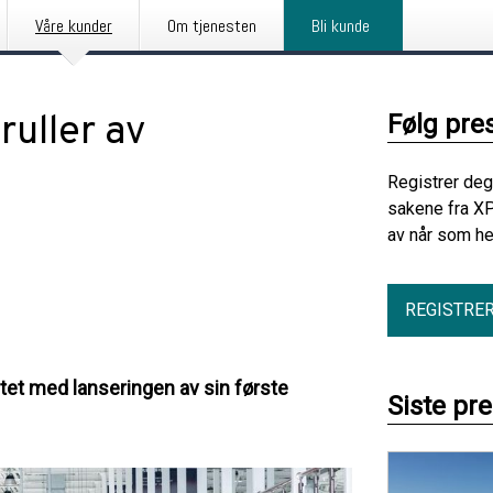
Våre kunder
Om tjenesten
Bli kunde
uller av
Følg pre
Registrer deg
sakene fra X
av når som he
REGISTRE
et med lanseringen av sin første
Siste pr