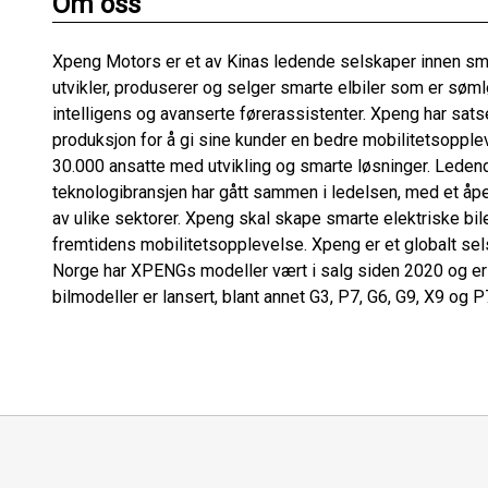
Om oss
Xpeng Motors er et av Kinas ledende selskaper innen smar
utvikler, produserer og selger smarte elbiler som er søm
intelligens og avanserte førerassistenter. Xpeng har satse
produksjon for å gi sine kunder en bedre mobilitetsopple
30.000 ansatte med utvikling og smarte løsninger. Ledende
teknologibransjen har gått sammen i ledelsen, med et åpen
av ulike sektorer. Xpeng skal skape smarte elektriske bil
fremtidens mobilitetsopplevelse. Xpeng er et globalt selsk
Norge har XPENGs modeller vært i salg siden 2020 og er 
bilmodeller er lansert, blant annet G3, P7, G6, G9, X9 og P