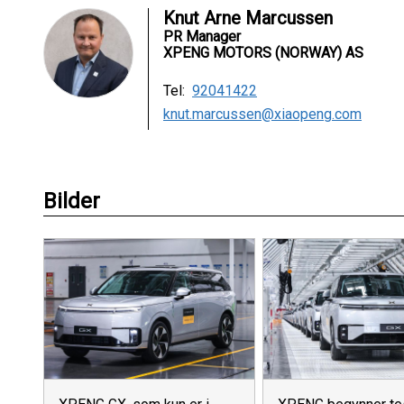
Knut Arne Marcussen
PR Manager
XPENG MOTORS (NORWAY) AS
Tel:
92041422
knut.marcussen@xiaopeng.com
Bilder