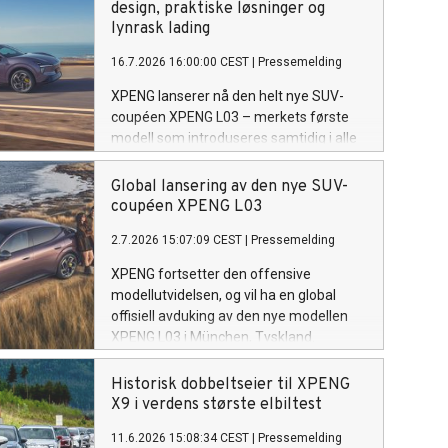
design, praktiske løsninger og
lynrask lading
16.7.2026 16:00:00 CEST
|
Pressemelding
XPENG lanserer nå den helt nye SUV-
coupéen XPENG L03 – merkets første
modell som introduseres samtidig i alle
selskapets 65 markeder. Med priser fra
286 000 kroner, ladehastighet på opptil
Global lansering av den nye SUV-
236 kW, hengervekt på 1.500 kilo og en
coupéen XPENG L03
rekke smarte løsninger utviklet for
2.7.2026 15:07:09 CEST
|
Pressemelding
europeiske kunder, blir dette en av de
mest komplette nyhetene i sitt segment.
XPENG fortsetter den offensive
modellutvidelsen, og vil ha en global
offisiell avduking av den nye modellen
XPENG L03 i München, Tyskland.
Historisk dobbeltseier til XPENG
X9 i verdens største elbiltest
11.6.2026 15:08:34 CEST
|
Pressemelding