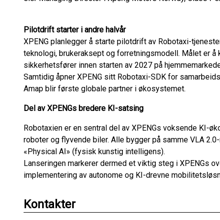
Pilotdrift starter i andre halvår
XPENG planlegger å starte pilotdrift av Robotaxi-tjenesten
teknologi, brukeraksept og forretningsmodell. Målet er å k
sikkerhetsfører innen starten av 2027 på hjemmemarked
Samtidig åpner XPENG sitt Robotaxi-SDK for samarbeidspa
Amap blir første globale partner i økosystemet.
Del av XPENGs bredere KI-satsing
Robotaxien er en sentral del av XPENGs voksende KI-ø
roboter og flyvende biler. Alle bygger på samme VLA 2.0
«Physical AI» (fysisk kunstig intelligens).
Lanseringen markerer dermed et viktig steg i XPENGs over
implementering av autonome og KI-drevne mobilitetsløsn
Kontakter