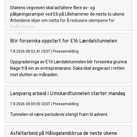
Statens vegvesen skal asfaltere flere av- og
påkjøringsramper ved E6 på Lillehammer de neste to ukene.
Arbeidene skjer om natta for å redusere ulempene for
trafikantene.
Blir forseinka oppstart for E16 Lærdalstunnelen
7.8.2026 08:52:41 CEST
|
Pressemelding
Oppgraderinga av E16 Lærdalstunnelen blir forseinka grunna
klage frå ein av entreprenørane. Saka skal avgjerast i retten
mot slutten av månaden.
Langvarig arbeid i Umskardtunnelen starter mandag
7.8.2026 08:00:00 CEST
|
Pressemelding
Tunnelen vil være periodevis stengt fram til advent.
Asfaltarbeid på Hålogalandsbrua de neste ukene