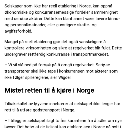
Selskaper som ikke har reell etablering i Norge, kan oppnå
økonomiske og konkurransemessige fordeler sammenlignet
med seriøse aktører. Dette kan blant annet være lavere lønns-
og personalkostnader, eller gunstigere skatte- og
avgiftsforhold.
Mangel på reell etablering gjør det også vanskeligere å
kontrollere virksomheten og sikre at regelverket blir fulgt. Dette
undergraver rettferdig konkurranse i transportmarkedet.
– Vi vil slå ned på forsøk på å omgå regelverket. Seriøse
transportører skal ikke tape i konkurransen mot aktører som
ikke følger spillereglene, sier Wigdel.
Mistet retten til å kjøre i Norge
Tilbakekallet av løyvene innebærer at selskapet ikke lenger har
rett til å utføre godstransport i Norge.
– I tillegg er selskapet ilagt to års karantene fra å søke om nye
løyver. Det betyr at de tidligst kan etablere seg i Norge på nytt i