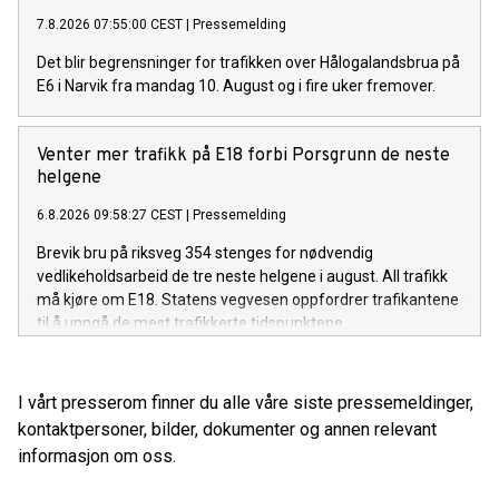
7.8.2026 07:55:00 CEST
|
Pressemelding
Det blir begrensninger for trafikken over Hålogalandsbrua på
E6 i Narvik fra mandag 10. August og i fire uker fremover.
Venter mer trafikk på E18 forbi Porsgrunn de neste
helgene
6.8.2026 09:58:27 CEST
|
Pressemelding
Brevik bru på riksveg 354 stenges for nødvendig
vedlikeholdsarbeid de tre neste helgene i august. All trafikk
må kjøre om E18. Statens vegvesen oppfordrer trafikantene
til å unngå de mest trafikkerte tidspunktene.
I vårt presserom finner du alle våre siste pressemeldinger,
kontaktpersoner, bilder, dokumenter og annen relevant
informasjon om oss.