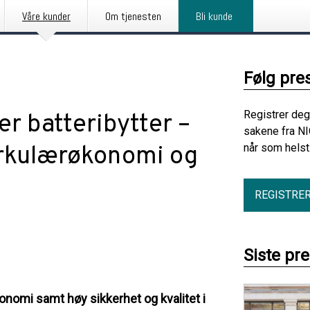
Våre kunder
Om tjenesten
Bli kunde
Følg pre
Registrer deg
er batteribytter –
sakene fra NI
irkulærøkonomi og
når som helst
REGISTRE
Siste pr
onomi samt høy sikkerhet og kvalitet i