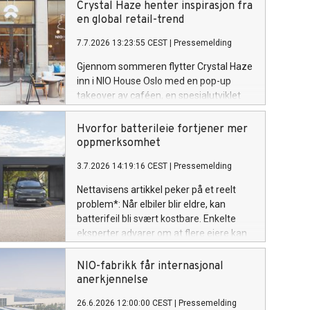
Crystal Haze henter inspirasjon fra
en global retail-trend
7.7.2026 13:23:55 CEST
|
Pressemelding
Gjennom sommeren flytter Crystal Haze
inn i NIO House Oslo med en pop-up
takeover av caféen, en spesialutviklet
meny, eksklusive smykkedesign og en
digital shop-in-shop-løsning hvor
Hvorfor batterileie fortjener mer
besøkende kan bestille smykker via QR-
oppmerksomhet
kode og få dem levert til NIO House Oslo
3.7.2026 14:19:16 CEST
|
Pressemelding
innen én time. Crystal Hazes ikoniske
bjørn vil være et gjennomgående
Nettavisens artikkel peker på et reelt
element i opplevelsen og knytte de to
problem*: Når elbiler blir eldre, kan
merkevarenes universer sammen.
batterifeil bli svært kostbare. Enkelte
eksperter advarer om at flere eiere kan
oppleve at batteriet svikter etter
garantiutløp, og at et nytt batteri i verste
NIO-fabrikk får internasjonal
fall kan koste mer enn bilen er verdt.
anerkjennelse
26.6.2026 12:00:00 CEST
|
Pressemelding