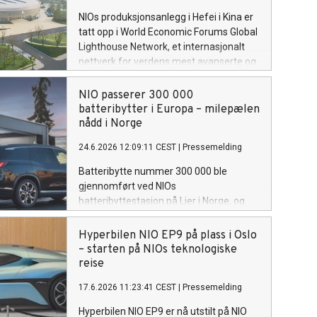
NIOs produksjonsanlegg i Hefei i Kina er
tatt opp i World Economic Forums Global
Lighthouse Network, et internasjonalt
nettverk for verdens mest avanserte og
digitaliserte fabrikker.
NIO passerer 300 000
batteribytter i Europa – milepælen
nådd i Norge
24.6.2026 12:09:11 CEST
|
Pressemelding
Batteribytte nummer 300 000 ble
gjennomført ved NIOs
batteribyttestasjon på Lier i Norge, og
markerer en viktig milepæl for
selskapets energiinfrastruktur og det
Hyperbilen NIO EP9 på plass i Oslo
voksende fellesskapet av NIO-brukere i
– starten på NIOs teknologiske
Europa.
reise
17.6.2026 11:23:41 CEST
|
Pressemelding
Hyperbilen NIO EP9 er nå utstilt på NIO