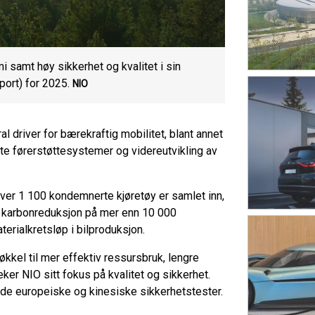
 samt høy sikkerhet og kvalitet i sin
ort) for 2025.
NIO
 driver for bærekraftig mobilitet, blant annet
nte førerstøttesystemer og videreutvikling av
Over 1 100 kondemnerte kjøretøy er samlet inn,
en karbonreduksjon på mer enn 10 000
terialkretsløp i bilproduksjon.
kkel til mer effektiv ressursbruk, lengre
eker NIO sitt fokus på kvalitet og sikkerhet.
de europeiske og kinesiske sikkerhetstester.