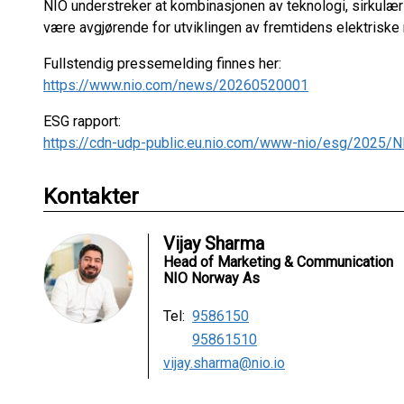
NIO understreker at kombinasjonen av teknologi, sirkulær
være avgjørende for utviklingen av fremtidens elektriske 
Fullstendig pressemelding finnes her:
https://www.nio.com/news/20260520001
ESG rapport:
https://cdn-udp-public.eu.nio.com/www-nio/esg/2025/N
Kontakter
Vijay Sharma
Head of Marketing & Communication
NIO Norway As
Tel:
9586150
95861510
vijay.sharma@nio.io