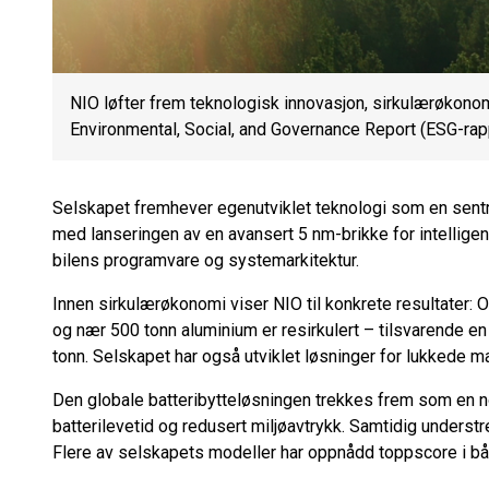
NIO løfter frem teknologisk innovasjon, sirkulærøkonomi
Environmental, Social, and Governance Report (ESG-rapp
Selskapet fremhever egenutviklet teknologi som en sentral
med lanseringen av en avansert 5 nm-brikke for intellige
bilens programvare og systemarkitektur.
Innen sirkulærøkonomi viser NIO til konkrete resultater: 
og nær 500 tonn aluminium er resirkulert – tilsvarende 
tonn. Selskapet har også utviklet løsninger for lukkede ma
Den globale batteribytteløsningen trekkes frem som en nø
batterilevetid og redusert miljøavtrykk. Samtidig understr
Flere av selskapets modeller har oppnådd toppscore i bå