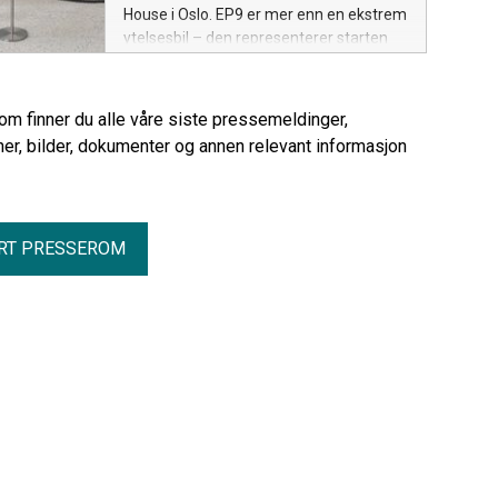
House i Oslo. EP9 er mer enn en ekstrem
ytelsesbil – den representerer starten
på NIOs teknologiske satsing og har vært
avgjørende for utviklingen av dagens
elbiler.
rom finner du alle våre siste pressemeldinger,
er, bilder, dokumenter og annen relevant informasjon
RT PRESSEROM