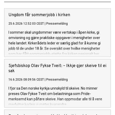
Ungdom får sommerjobb i kirken
25.6.2026 12:52:03 CEST
|
Pressemelding
I sommer skal ungdommer være vertskap i åpen kirke, gi
omvisning og gjøre praktiske oppgaver i menigheter over
hele landet. Kirkerådets leder er særlig glad for å kunne gi
jobb til de under 18 år. Se oversikt over hvilke menigheter
som har fått sommerjobb-støtte fra kirken nasjonalt her.
Sjefsbiskop Olav Fykse Tveit: – Ikkje gjer skeive til ei
sak
16.6.2026 08:09:56 CEST
|
Pressemelding
I fjor sa Den norske kyrkja unnskyld til skeive. No minner
preses Olav Fykse Tveit om belastninga som Pride-
merksemd kan påføre skeive. Han oppmodar alle til å vere
medvitne korleis vi møter kvarandre.