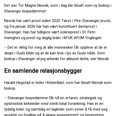
Det sier Tor Magne Nesvik, som i dag ble tilsatt som ny biskop i
Stavanger bispedømmet.
Nesvik har vært prost siden 2020. Først i Ytre-Stavanger prosti,
og fra januar 2026 har han vært konstituert domprost i
Stavanger. Han har tidligere vært sokneprest i St. Petri
menighet og prest og daglig leder i KFUK-KFUM Ynglingen.
– Det er viktig for meg at alle mennesker får oppleve at de er
skapt i Guds bilde og at de kan leve i lys av Guds nåde. Som
biskop i Stavanger vil jeg arbeide for akkurat dette, sier Nesvik.
En samlende relasjonsbygger
Harald Hegstad er leder i Kirkerådet, som har tilsatt Nesvik som
biskop.
– Stavanger bispedømme får nå en erfaren, strategisk og
optimistisk kirkeleder med sterk lokal forankring. Han er en
tydelig leder og samtidig en lagleder som evner å få med seg
ansatte og frivillige på å skape engasjement og begeistring.