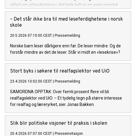
uklart om arbeidsminne i det hele tatt er en egen mental
funksjon.
– Det står ikke bra til med leseferdighetene i norsk
skole
20.5.2026 07:10:00 CEST
|
Pressemelding
Norske barn leser dårligere enn før. De leser mindre. Og de
forstår mindre av det de leser. Står vi midt en «lesekrise»?
Stort byks i søkere til realfagslektor ved UiO
23.4.2026 10:02:00 CEST
|
Pressemelding
SAMORDNA OPPTAK: Over femti prosent flere vil bli
realfagslektor ved UiO. – Et tydelig tegn på større interesse
for realfag og læreryrket, sier Jonas Bakken.
Slik blir politiske visjoner til praksis i skolen
20.4.2026 07:07:00 CEST
|
Presseinvitasjon