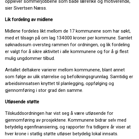
opplever sommerjobbene som både lærerike og motiverende,
sier Sivertsen Næss.
Lik fordeling av midlene
Midlene fordeles likt mellom de 17 kommunene som har søkt,
med et tilsagn på om lag 134 000 kroner per kommune. Samlet
søknadssum oversteg rammen for ordningen, og lik fordeling
er valgt for å sikre aktivitet i alle kommunene og for å gi flest
mulig ungdommer tilbud.
Antallet deltakere varierer mellom kommunene, blant annet
som følge av ulik størrelse og befolkningsgrunnlag. Samtidig er
arbeidsinnsatsen knyttet til planlegging, oppfølging og
gjennomføring i stor grad den samme.
Utløsende støtte
Tilskuddsordningen har vist seg å være utløsende for
gjennomføring av prosjektene. Kommunene bidrar selv med
betydelig egenfinansiering, og rapporter fra tidligere år viser at
hver krone i statlig støtte utløser betydelig lokal innsats.