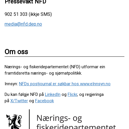
Pressevakt NFD
902 51 303 (ikkje SMS)
media@nfd.dep.no
Om oss
Nærings- og fiskeridepartementet (NFD) utformar ein
framtidsretta nærings- og sjømatpolitikk.
Innsyn:
NFDs postjournal er søkbar hos www.eInnsyn.no
Du kan følgje NFD på
LinkedIn
og
Flickr
, og regjeringa
på
X/Twitter
og
Facebook