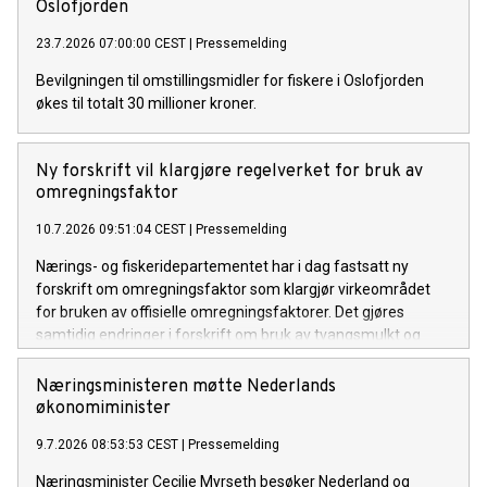
Oslofjorden
23.7.2026 07:00:00 CEST
|
Pressemelding
Bevilgningen til omstillingsmidler for fiskere i Oslofjorden
økes til totalt 30 millioner kroner.
Ny forskrift vil klargjøre regelverket for bruk av
omregningsfaktor
10.7.2026 09:51:04 CEST
|
Pressemelding
Nærings- og fiskeridepartementet har i dag fastsatt ny
forskrift om omregningsfaktor som klargjør virkeområdet
for bruken av offisielle omregningsfaktorer. Det gjøres
samtidig endringer i forskrift om bruk av tvangsmulkt og
overtredelsesgebyr ved brudd på havressurslova og
deltakerloven, i tråd med sanksjonsreglene i den nye
Næringsministeren møtte Nederlands
forskriften.
økonomiminister
9.7.2026 08:53:53 CEST
|
Pressemelding
Næringsminister Cecilie Myrseth besøker Nederland og