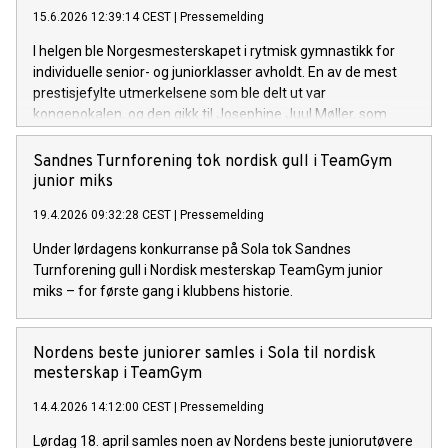
15.6.2026 12:39:14 CEST
|
Pressemelding
I helgen ble Norgesmesterskapet i rytmisk gymnastikk for
individuelle senior- og juniorklasser avholdt. En av de mest
prestisjefylte utmerkelsene som ble delt ut var
kongepokalen, og den gikk til Josephine Juul Møller, som
med seieren sikret seg sin syvende kongepokal.
Sandnes Turnforening tok nordisk gull i TeamGym
junior miks
19.4.2026 09:32:28 CEST
|
Pressemelding
Under lørdagens konkurranse på Sola tok Sandnes
Turnforening gull i Nordisk mesterskap TeamGym junior
miks – for første gang i klubbens historie.
Nordens beste juniorer samles i Sola til nordisk
mesterskap i TeamGym
14.4.2026 14:12:00 CEST
|
Pressemelding
Lørdag 18. april samles noen av Nordens beste juniorutøvere