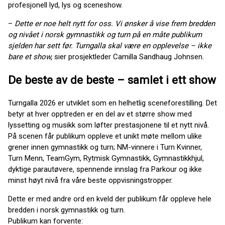
profesjonell lyd, lys og sceneshow.
–
Dette er noe helt nytt for oss. Vi ønsker å vise frem bredden
og nivået i norsk gymnastikk og turn på en måte publikum
sjelden har sett før. Turngalla skal være en opplevelse – ikke
bare et show,
sier prosjektleder Camilla Sandhaug Johnsen.
De beste av de beste – samlet i ett show
Turngalla 2026 er utviklet som en helhetlig sceneforestilling. Det
betyr at hver opptreden er en del av et større show med
lyssetting og musikk som løfter prestasjonene til et nytt nivå.
På scenen får publikum oppleve et unikt møte mellom ulike
grener innen gymnastikk og turn; NM-vinnere i Turn Kvinner,
Turn Menn, TeamGym, Rytmisk Gymnastikk, Gymnastikkhjul,
dyktige parautøvere, spennende innslag fra Parkour og ikke
minst høyt nivå fra våre beste oppvisningstropper.
Dette er med andre ord en kveld der publikum får oppleve hele
bredden i norsk gymnastikk og turn.
Publikum kan forvente: