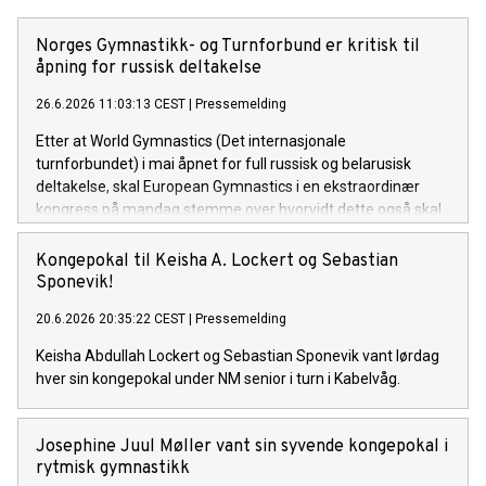
Norges Gymnastikk- og Turnforbund er kritisk til
åpning for russisk deltakelse
26.6.2026 11:03:13 CEST
|
Pressemelding
Etter at World Gymnastics (Det internasjonale
turnforbundet) i mai åpnet for full russisk og belarusisk
deltakelse, skal European Gymnastics i en ekstraordinær
kongress på mandag stemme over hvorvidt dette også skal
gjelde ved konkurranser i regi av det europeiske forbundet.
Norges Gymnastikk- og Turnforbunds tydelige holdning mot
Kongepokal til Keisha A. Lockert og Sebastian
russisk og belarussisk deltagelse er uforandret.
Sponevik!
20.6.2026 20:35:22 CEST
|
Pressemelding
Keisha Abdullah Lockert og Sebastian Sponevik vant lørdag
hver sin kongepokal under NM senior i turn i Kabelvåg.
Josephine Juul Møller vant sin syvende kongepokal i
rytmisk gymnastikk