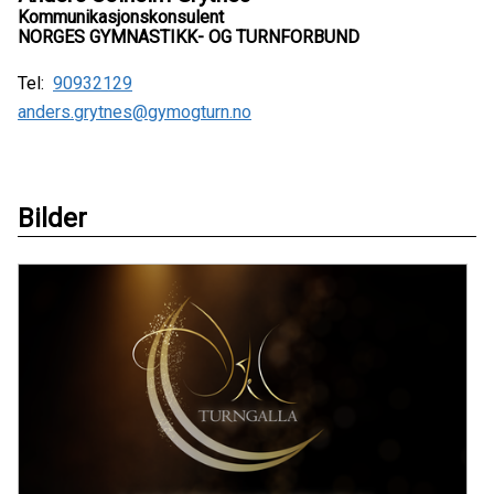
Kommunikasjonskonsulent
NORGES GYMNASTIKK- OG TURNFORBUND
Tel:
90932129
anders.grytnes@gymogturn.no
Bilder