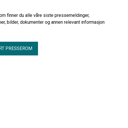
urettmessig har utestengt 209 SAFE-
medlemmer i Vetco Grey Scandinavia
AS fra arbeidet under den pågående
rom finner du alle våre siste pressemeldinger,
streiken.
er, bilder, dokumenter og annen relevant informasjon
RT PRESSEROM