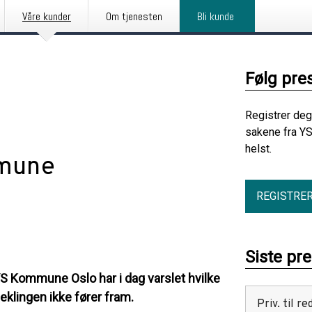
Våre kunder
Om tjenesten
Bli kunde
Følg pre
Registrer deg
sakene fra YS
helst.
mmune
REGISTRE
Siste pr
YS Kommune Oslo har i dag varslet hvilke
klingen ikke fører fram.
Priv. til 