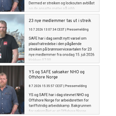
Dermed er streiken og lockouten avblåst
og de ansatte møter på jobb.
23 nye medlemmer tas ut i streik
10.7.2026 13:07:34 CEST
|
Pressemelding
SAFE har i dag sendt nytt varsel om
plassfratredelse i den pågående
streiken på brønnserviceavtalen for 23
nye medlemmer fra onsdag 15. juli 2026
klokken 07.00.
YS og SAFE saksøker NHO og
Offshore Norge
8.7.2026 15:35:57 CEST
|
Pressemelding
YS og SAFE har i dag stevnet NHO og
Offshore Norge for arbeidsretten for
tariffstridig arbeidskamp. Bakgrunnen
for søksmålet er at Offshore Norge