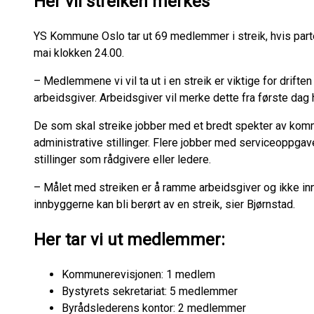
Her vil streiken merkes
YS Kommune Oslo tar ut 69 medlemmer i streik, hvis parten
mai klokken 24.00.
– Medlemmene vi vil ta ut i en streik er viktige for drif
arbeidsgiver. Arbeidsgiver vil merke dette fra første dag h
De som skal streike jobber med et bredt spekter av kom
administrative stillinger. Flere jobber med serviceoppgave
stillinger som rådgivere eller ledere.
– Målet med streiken er å ramme arbeidsgiver og ikke innb
innbyggerne kan bli berørt av en streik, sier Bjørnstad.
Her tar vi ut medlemmer:
Kommunerevisjonen: 1 medlem
Bystyrets sekretariat: 5 medlemmer
Byrådslederens kontor: 2 medlemmer