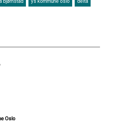
 bjørnstad
ys kommune oslo
delta
o
ne Oslo