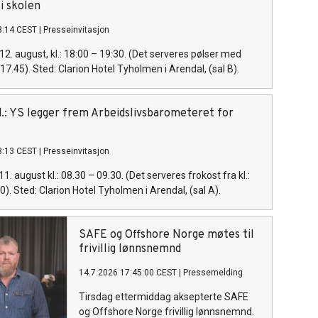
 i skolen
3:14 CEST
|
Presseinvitasjon
12. august, kl.: 18:00 – 19:30. (Det serveres pølser med
. 17.45). Sted: Clarion Hotel Tyholmen i Arendal, (sal B).
ed.: YS legger frem Arbeidslivsbarometeret for
3:13 CEST
|
Presseinvitasjon
11. august kl.: 08.30 – 09.30. (Det serveres frokost fra kl.:
30). Sted: Clarion Hotel Tyholmen i Arendal, (sal A).
SAFE og Offshore Norge møtes til
frivillig lønnsnemnd
14.7.2026 17:45:00 CEST
|
Pressemelding
Tirsdag ettermiddag aksepterte SAFE
og Offshore Norge frivillig lønnsnemnd.