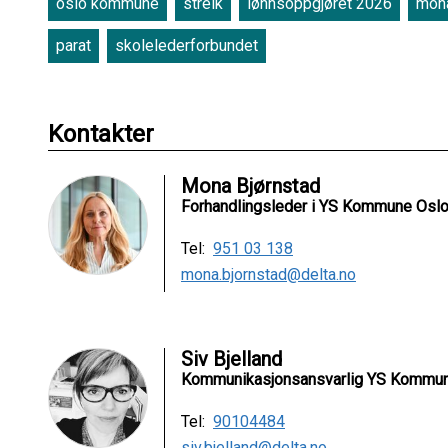
oslo kommune
streik
lønnsoppgjøret 2026
mona
parat
skolelederforbundet
Kontakter
Mona Bjørnstad
Forhandlingsleder i YS Kommune Osl
Tel:
951 03 138
mona.bjornstad@delta.no
Siv Bjelland
Kommunikasjonsansvarlig YS Kommu
Tel:
90104484
siv.bjelland@delta.no