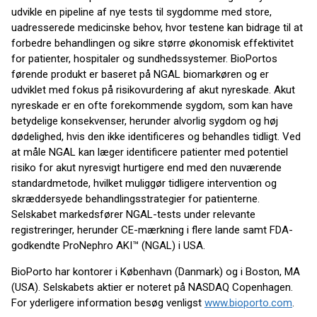
udvikle en pipeline af nye tests til sygdomme med store,
uadresserede medicinske behov, hvor testene kan bidrage til at
forbedre behandlingen og sikre større økonomisk effektivitet
for patienter, hospitaler og sundhedssystemer. BioPortos
førende produkt er baseret på NGAL biomarkøren og er
udviklet med fokus på risikovurdering af akut nyreskade. Akut
nyreskade er en ofte forekommende sygdom, som kan have
betydelige konsekvenser, herunder alvorlig sygdom og høj
dødelighed, hvis den ikke identificeres og behandles tidligt. Ved
at måle NGAL kan læger identificere patienter med potentiel
risiko for akut nyresvigt hurtigere end med den nuværende
standardmetode, hvilket muliggør tidligere intervention og
skræddersyede behandlingsstrategier for patienterne.
Selskabet markedsfører NGAL-tests under relevante
registreringer, herunder CE-mærkning i flere lande samt FDA-
godkendte ProNephro AKI™ (NGAL) i USA.
BioPorto har kontorer i København (Danmark) og i Boston, MA
(USA). Selskabets aktier er noteret på NASDAQ Copenhagen.
For yderligere information besøg venligst
www.bioporto.com
.