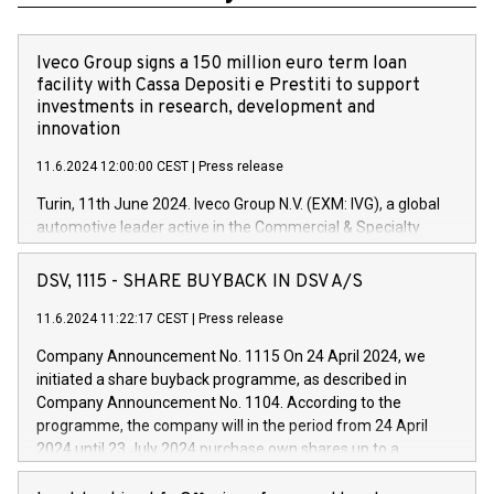
Iveco Group signs a 150 million euro term loan
facility with Cassa Depositi e Prestiti to support
investments in research, development and
innovation
11.6.2024 12:00:00 CEST
|
Press release
Turin, 11th June 2024. Iveco Group N.V. (EXM: IVG), a global
automotive leader active in the Commercial & Specialty
Vehicles, Powertrain and related Financial Services arenas,
has successfully signed a term loan facility of 150 million
DSV, 1115 - SHARE BUYBACK IN DSV A/S
euros with Cassa Depositi e Prestiti (CDP), for the creation of
new projects in Italy dedicated to research, development and
11.6.2024 11:22:17 CEST
|
Press release
innovation. In detail, through the resources made available
Company Announcement No. 1115 On 24 April 2024, we
by CDP, Iveco Group will develop innovative technologies and
initiated a share buyback programme, as described in
architectures in the field of electric propulsion and further
Company Announcement No. 1104. According to the
develop solutions for autonomous driving, digitalisation and
programme, the company will in the period from 24 April
vehicle connectivity aimed at increasing efficiency, safety,
2024 until 23 July 2024 purchase own shares up to a
driving comfort and productivity. The financed investments,
maximum value of DKK 1,000 million, and no more than
which will have a 5-year amortising profile, will be made by