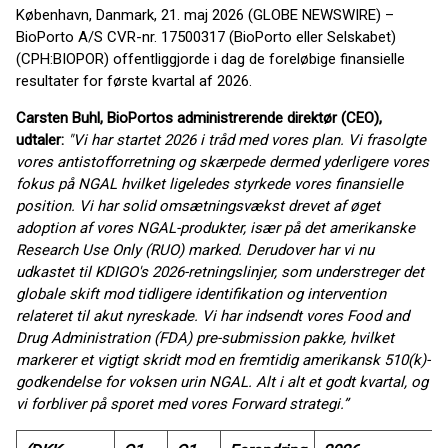
København, Danmark, 21. maj 2026 (GLOBE NEWSWIRE) –
BioPorto A/S CVR-nr. 17500317 (BioPorto eller Selskabet)
(CPH:BIOPOR) offentliggjorde i dag de foreløbige finansielle
resultater for første kvartal af 2026.
Carsten Buhl, BioPortos administrerende direktør (CEO),
udtaler:
"Vi har startet 2026 i tråd med vores plan. Vi frasolgte
vores antistofforretning og skærpede dermed yderligere vores
fokus på NGAL hvilket ligeledes styrkede vores finansielle
position. Vi har solid omsætningsvækst drevet af øget
adoption af vores NGAL-produkter, især på det amerikanske
Research Use Only (RUO) marked. Derudover har vi nu
udkastet til KDIGO's 2026-retningslinjer, som understreger det
globale skift mod tidligere identifikation og intervention
relateret til akut nyreskade. Vi har indsendt vores Food and
Drug Administration (FDA) pre-submission pakke, hvilket
markerer et vigtigt skridt mod en fremtidig amerikansk 510(k)-
godkendelse for voksen urin NGAL. Alt i alt et godt kvartal, og
vi forbliver på sporet med vores Forward strategi.”