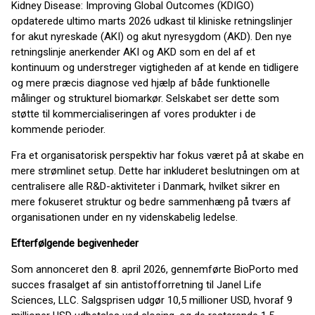
Kidney Disease: Improving Global Outcomes (KDIGO)
opdaterede ultimo marts 2026 udkast til kliniske retningslinjer
for akut nyreskade (AKI) og akut nyresygdom (AKD). Den nye
retningslinje anerkender AKI og AKD som en del af et
kontinuum og understreger vigtigheden af at kende en tidligere
og mere præcis diagnose ved hjælp af både funktionelle
målinger og strukturel biomarkør. Selskabet ser dette som
støtte til kommercialiseringen af vores produkter i de
kommende perioder.
Fra et organisatorisk perspektiv har fokus været på at skabe en
mere strømlinet setup. Dette har inkluderet beslutningen om at
centralisere alle R&D-aktiviteter i Danmark, hvilket sikrer en
mere fokuseret struktur og bedre sammenhæng på tværs af
organisationen under en ny videnskabelig ledelse.
Efterfølgende begivenheder
Som annonceret den 8. april 2026, gennemførte BioPorto med
succes frasalget af sin antistofforretning til Janel Life
Sciences, LLC. Salgsprisen udgør 10,5 millioner USD, hvoraf 9