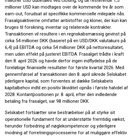
millioner USD udbetales ved closing, og de resterende 1,5
millioner USD kan modtages over de kommende tre år som
earn-out, forudsat at specifikke kommercielle milepæle nås.
Frasalgsaktiverne omfatter antistoffer og kloner, der kun kan
bruges til forskning, inventar og relaterede kontrakter.
Transaktionen vil resultere i en regnskabsmæssig gevinst på
cirka 54 millioner DKK (baseret på en USD/DKK valutakurs på
6,4) på EBITDA og cirka 54 millioner DKK på nettoresultatet,
men uden effekt på justeret EBITDA. Frasalget trådte i kraft
den 8. april 2026 og havde derfor ingen indflydelse på de
foreløbige finansielle resultater for første kvartal 2026. Med
gennemførsel af transaktionen den 8. april sikrede Selskabet
yderligere kapital, som forventes at dække Selskabets
kapitalbehov indtil en positiv likviditet opnås i første halvdel af
2028. Kontantpositionen pr. 8. april, efter den indledende
betaling fra frasalget, var 98 millioner DKK.
Selskabet fortsætter sine bestræbelser på at styrke sit
operationelle fundament for at understøtte fremtidig vækst,
herunder forbedring af nøglekompetencer og yderligere
modning af forretningsprocesserne for at muliggøre effektiv