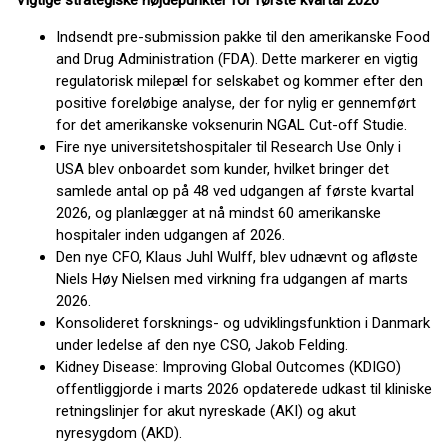
Vigtige strategiske højdepunkter for første kvartal 2026
Indsendt pre-submission pakke til den amerikanske Food
and Drug Administration (FDA). Dette markerer en vigtig
regulatorisk milepæl for selskabet og kommer efter den
positive foreløbige analyse, der for nylig er gennemført
for det amerikanske voksenurin NGAL Cut-off Studie.
Fire nye universitetshospitaler til Research Use Only i
USA blev onboardet som kunder, hvilket bringer det
samlede antal op på 48 ved udgangen af første kvartal
2026, og planlægger at nå mindst 60 amerikanske
hospitaler inden udgangen af 2026.
Den nye CFO, Klaus Juhl Wulff, blev udnævnt og afløste
Niels Høy Nielsen med virkning fra udgangen af marts
2026.
Konsolideret forsknings- og udviklingsfunktion i Danmark
under ledelse af den nye CSO, Jakob Felding.
Kidney Disease: Improving Global Outcomes (KDIGO)
offentliggjorde i marts 2026 opdaterede udkast til kliniske
retningslinjer for akut nyreskade (AKI) og akut
nyresygdom (AKD).