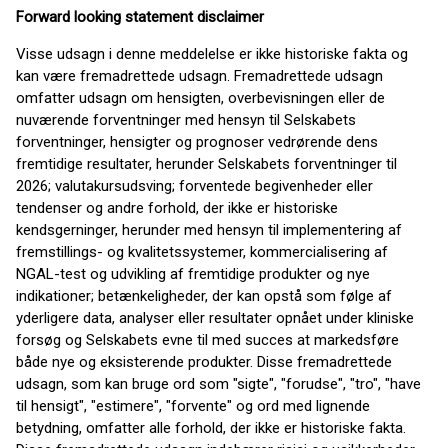
Forward looking statement disclaimer
Visse udsagn i denne meddelelse er ikke historiske fakta og
kan være fremadrettede udsagn. Fremadrettede udsagn
omfatter udsagn om hensigten, overbevisningen eller de
nuværende forventninger med hensyn til Selskabets
forventninger, hensigter og prognoser vedrørende dens
fremtidige resultater, herunder Selskabets forventninger til
2026; valutakursudsving; forventede begivenheder eller
tendenser og andre forhold, der ikke er historiske
kendsgerninger, herunder med hensyn til implementering af
fremstillings- og kvalitetssystemer, kommercialisering af
NGAL-test og udvikling af fremtidige produkter og nye
indikationer; betænkeligheder, der kan opstå som følge af
yderligere data, analyser eller resultater opnået under kliniske
forsøg og Selskabets evne til med succes at markedsføre
både nye og eksisterende produkter. Disse fremadrettede
udsagn, som kan bruge ord som "sigte", "forudse", "tro", "have
til hensigt", "estimere", "forvente" og ord med lignende
betydning, omfatter alle forhold, der ikke er historiske fakta.