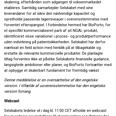
skalering, efterhånden som adgangen til voksenmarkedet
etableres. Samtidig samarbejder Selskabet med sine
leverandører for at sikre den nødvendige kapacitet og
opretholde passende lagerniveauer i overensstemmelse med
forventet efterspørgsel. I forbindelse hermed har BioPorto, for
et specifikt kommercialiseret parti af sit NGAL-produkt,
identificeret visse variationer i proces- og produktperformance
uden indvirkning på patientsikkerheden. Selskabet har derfor
iværksat en field action med henblik på at tilbagekalde og
erstatte de relevante kommercielle produkter. De planlagte
tiltag forventes ikke at påvirke Selskabets finansielle guidance,
langsigtede ambitioner eller planer, og BioPorto fortsætter med
at opbygge et skalerbart fundament for fremtidig vækst.
Denne meddelelse er en oversættelse af den engelske
version. I tilfælde af uoverensstemmelse har den engelske
version forrang.
Webcast
Selskabets ledelse vil i dag kl. 11:00 CET afholde en webcast