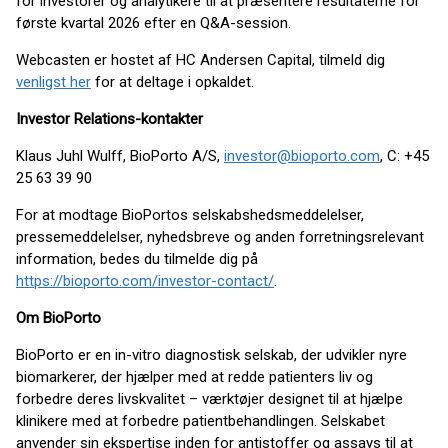
for investorer og analytikere til at præsentere resultaterne for
første kvartal 2026 efter en Q&A-session.
Webcasten er hostet af HC Andersen Capital, tilmeld dig
venligst her
for at deltage i opkaldet.
Investor Relations-kontakter
Klaus Juhl Wulff, BioPorto A/S,
investor@bioporto.com
, C: +45
25 63 39 90
For at modtage BioPortos selskabshedsmeddelelser,
pressemeddelelser, nyhedsbreve og anden forretningsrelevant
information, bedes du tilmelde dig på
https://bioporto.com/investor-contact/
.
Om BioPorto
BioPorto er en in-vitro diagnostisk selskab, der udvikler nyre
biomarkerer, der hjælper med at redde patienters liv og
forbedre deres livskvalitet – værktøjer designet til at hjælpe
klinikere med at forbedre patientbehandlingen. Selskabet
anvender sin ekspertise inden for antistoffer og assays til at