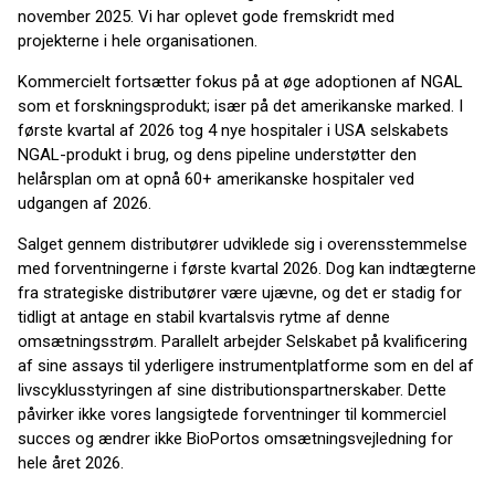
november 2025. Vi har oplevet gode fremskridt med
projekterne i hele organisationen.
Kommercielt fortsætter fokus på at øge adoptionen af NGAL
som et forskningsprodukt; især på det amerikanske marked. I
første kvartal af 2026 tog 4 nye hospitaler i USA selskabets
NGAL-produkt i brug, og dens pipeline understøtter den
helårsplan om at opnå 60+ amerikanske hospitaler ved
udgangen af 2026.
Salget gennem distributører udviklede sig i overensstemmelse
med forventningerne i første kvartal 2026. Dog kan indtægterne
fra strategiske distributører være ujævne, og det er stadig for
tidligt at antage en stabil kvartalsvis rytme af denne
omsætningsstrøm. Parallelt arbejder Selskabet på kvalificering
af sine assays til yderligere instrumentplatforme som en del af
livscyklusstyringen af sine distributionspartnerskaber. Dette
påvirker ikke vores langsigtede forventninger til kommerciel
succes og ændrer ikke BioPortos omsætningsvejledning for
hele året 2026.