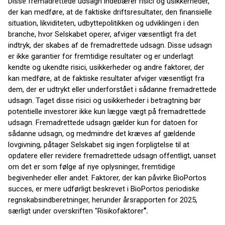
Disse fremadrettede udsagn indebærer risici og usikkerheder,
der kan medføre, at de faktiske driftsresultater, den finansielle
situation, likviditeten, udbyttepolitikken og udviklingen i den
branche, hvor Selskabet operer, afviger væsentligt fra det
indtryk, der skabes af de fremadrettede udsagn. Disse udsagn
er ikke garantier for fremtidige resultater og er underlagt
kendte og ukendte risici, usikkerheder og andre faktorer, der
kan medføre, at de faktiske resultater afviger væsentligt fra
dem, der er udtrykt eller underforstået i sådanne fremadrettede
udsagn. Taget disse risici og usikkerheder i betragtning bør
potentielle investorer ikke kun lægge vægt på fremadrettede
udsagn. Fremadrettede udsagn gælder kun for datoen for
sådanne udsagn, og medmindre det kræves af gældende
lovgivning, påtager Selskabet sig ingen forpligtelse til at
opdatere eller revidere fremadrettede udsagn offentligt, uanset
om det er som følge af nye oplysninger, fremtidige
begivenheder eller andet. Faktorer, der kan påvirke BioPortos
succes, er mere udførligt beskrevet i BioPortos periodiske
regnskabsindberetninger, herunder årsrapporten for 2025,
særligt under overskriften "Risikofaktorer
".