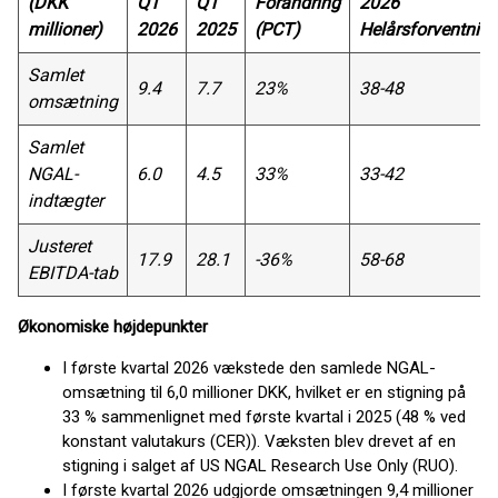
(DKK
Q1
Q1
Forandring
2026
millioner)
2026
2025
(PCT)
Helårsforventning
Samlet
9.4
7.7
23%
38-48
omsætning
Samlet
NGAL-
6.0
4.5
33%
33-42
indtægter
Justeret
17.9
28.1
-36%
58-68
EBITDA-tab
Økonomiske højdepunkter
I første kvartal 2026 vækstede den samlede NGAL-
omsætning til 6,0 millioner DKK, hvilket er en stigning på
33 % sammenlignet med første kvartal i 2025 (48 % ved
konstant valutakurs (CER)). Væksten blev drevet af en
stigning i salget af US NGAL Research Use Only (RUO).
I første kvartal 2026 udgjorde omsætningen 9,4 millioner