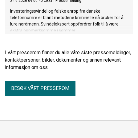
24.6.2026 09:00:40 CEST
|
Pressemelding
Investeringssvindel og falske anrop fra danske
telefonnumre er blant metodene kriminelle nå bruker for å
lure nordmenn. Svindelekspert oppfordrer folk til å være
ekstra oppmerksomme i sommer.
I vårt presserom finner du alle våre siste pressemeldinger,
kontaktpersoner, bilder, dokumenter og annen relevant
informasjon om oss.
BESØK VÅRT PRESSEROM