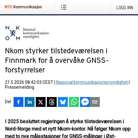
LOGG INN
Nkom styrker tilstedeværelsen i
Finnmark for å overvåke GNSS-
forstyrrelser
21.5.2026 08:42:03 CEST
|
Nasjonal kommunikasjonsmyndighet
|
Pressemelding
Del
I 2025 besluttet regjeringen å styrke tilstedeværelsen i
Nord-Norge med et nytt Nkom-kontor. Nå følger Nkom opp
med to nye målestasjoner for GNSS-målinger i Øst-