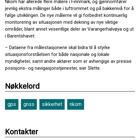
Nkom har allerede flere målere i Finnmark, og gjennomfører
jevnlig ekstra målinger både i luftrommet og på bakkenivå for å
følge utviklingen. De nye målerne vil gi forbedret kontinuerlig
monitorering av situasjonen med dekning av nye viktige
områder, blant annet vesentlige deler av Varangerhalvøya og ut
i Barentshavet.
– Dataene fra målestasjonene skal bidra til å styrke
situasjonsforståelsen for både nasjonale og lokale
myndigheter, samt andre aktører som er avhengige av presise
posisjons- og navigasjonstjenester, sier Slette.
Nøkkelord
gps
gnss
sikkerhet
nkom
Kontakter