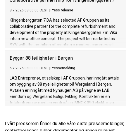
Collaborative partnership for Klingenberggaten 7
8.7.2026 08:00:00 CEST
|
Press release
Klingenberggaten 7 DA has selected AF Gruppen as its
collaborative partner for the complete refurbishment and
development of the property at Klingenberggaten 7 in Vika
into a new office concept. The project will be marketed as
SYV, with the ambition of creating a modern commercial
building with exceptionally high standards for quality,
flexibility and sustainability.
Bygger 88 leiligheter i Bergen
6.7.2026 08:30:00 CEST
|
Pressemelding
LAB Entreprenør, et selskap i AF Gruppen, har inngått avtale
om bygging av 88 nye leiligheter på Wergeland i Bergen.
Avtalen er inngått med Nyhaugen AS på vegne av LAB
Eiendom og Wergeland Boligutvikling. Kontrakten er en
totalentreprise med en verdi på ca. MNOK 390 ekskl. mva.
I vårt presserom finner du alle våre siste pressemeldinger,
kontaktpersoner, bilder, dokumenter og annen relevant