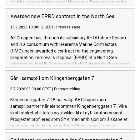
britiske kontinentalsokkelen i Nordsjøen. Dette er den andre
kontrakten konsortiet har blitt tildelt innen kort tid.
Awarded new EPRD contract in the North Sea
15.7.2026 10:00:12 CEST
|
Press release
AF Gruppen has, through its subsidiary AF Offshore Decom
and in a consortium with Heerema Marine Contractors
(HMC), been awarded a contract for the engineering,
preparation, removal & disposal (EPRD) of a North Sea
platform on the UK Continental Shelf. This marks the second
contract awarded to the consortium within a short
timeframe.
Går i samspill om Klingenberggaten 7
8.7.2026 08:00:00 CEST
|
Pressemelding
Klingenberggaten 7 DA har valgt AF Gruppen som
samspillpartner når eiendommen Klingenberggaten 7 i Vika
skal totalrehabiliteres og utvikles til et nytt kontorkonsept.
Prosjektet profileres som SYV, med ambisjon om å skape et
moderne næringsbygg med svært høye krav til kvalitet,
fleksibilitet og bærekraft.