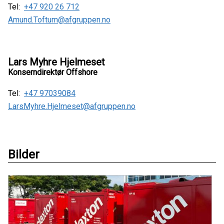
Tel:
+47 920 26 712
Amund.Toftum@afgruppen.no
Lars Myhre Hjelmeset
Konserndirektør Offshore
Tel:
+47 97039084
LarsMyhre.Hjelmeset@afgruppen.no
Bilder