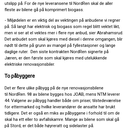
utslipp på. For de nye leveransene til NordRen skal de aller
fleste av bilene gå på komprimert biogass.
- Miljødelen er en viktig del av vektingen på anbudene vi regner
på. Så langt har elektrisk og biogass som regel blitt vektet likt,
men vi ser at el vektes mer i flere nye anbud, sier Abrahamsrud.
Det anbudet som skal kjøres med diesel i denne omgangen, blir
nødt til dette på grunn av mangel på fyllestasjoner og lange
daglige ruter. Den siste kontrakten NordRen signerte på
Jæren, er den første som skal kjøres med utelukkende
elektriske renovasjonsbiler.
To påbyggere
Det er flere ulike påbygg på de nye renovasjonsbilene
til NordRen. 98 av bilene bygges hos JOAB, mens NTM leverer
44. Valgene av påbygg handler både om priser, tilstedeværelse
for ettermarked og hvilke leverandører de ansatte har brukt
tidligere. Det er også en miks av påbyggene i forhold til om de
skal ha ett eller to avfallskamre. Mange av bilene som skal gå
på Stord, er det både høyreratt og sidelaster på.