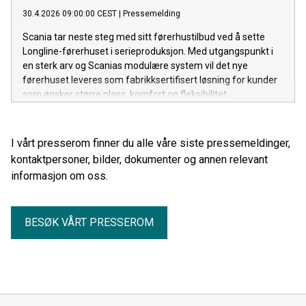
30.4.2026 09:00:00 CEST
|
Pressemelding
Scania tar neste steg med sitt førerhustilbud ved å sette
Longline-førerhuset i serieproduksjon. Med utgangspunkt i
en sterk arv og Scanias modulære system vil det nye
førerhuset leveres som fabrikksertifisert løsning for kunder
som ønsker større plass, komfort og fleksibilitet.
I vårt presserom finner du alle våre siste pressemeldinger,
kontaktpersoner, bilder, dokumenter og annen relevant
informasjon om oss.
BESØK VÅRT PRESSEROM