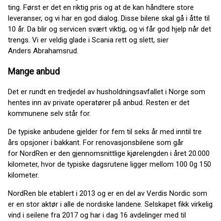
ting. Først er det en riktig pris og at de kan håndtere store
leveranser, og vi har en god dialog. Disse bilene skal gå i åtte til
10 år. Da blir og servicen svært viktig, og vi får god hjelp når det
trengs. Vi er veldig glade i Scania rett og slett, sier
Anders Abrahamsrud.
Mange anbud
Det er rundt en tredjedel av husholdningsavfallet i Norge som
hentes inn av private operatører på anbud. Resten er det
kommunene selv står for.
De typiske anbudene gjelder for fem til seks år med inntil tre
års opsjoner i bakkant. For renovasjonsbilene som går
for NordRen er den gjennomsnittlige kjørelengden i året 20.000
kilometer, hvor de typiske dagsrutene ligger mellom 100 0g 150
kilometer.
NordRen ble etablert i 2013 og er en del av Verdis Nordic som
er en stor aktør i alle de nordiske landene. Selskapet fikk virkelig
vind i seilene fra 2017 og har i dag 16 avdelinger med til