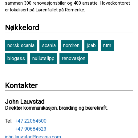
sammen 300 renovasjonsbiler og 400 ansatte. Hovedkontoret
er lokalisert på Lørenfallet på Romerike.
Nøkkelord
norsk scania
scania
nordren
joab
ntm
biogass
nullutslipp
renovasjon
Kontakter
John Lauvstad
Direktør kommunikasjon, branding og bærekraft.
Tel:
+47 22064500
+47 90684523
john.lauvstad@scania.com