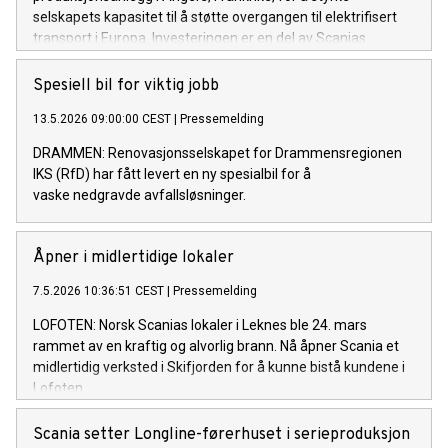
selskapets kapasitet til å støtte overgangen til elektrifisert
transport i Europa. Investeringen er en del av Scanias
forpliktelse til å drive overgangen mot et bærekraftig
transportsystem.
Spesiell bil for viktig jobb
13.5.2026 09:00:00 CEST
|
Pressemelding
DRAMMEN: Renovasjonsselskapet for Drammensregionen
IKS (RfD) har fått levert en ny spesialbil for å
vaske nedgravde avfallsløsninger.
Åpner i midlertidige lokaler
7.5.2026 10:36:51 CEST
|
Pressemelding
LOFOTEN: Norsk Scanias lokaler i Leknes ble 24. mars
rammet av en kraftig og alvorlig brann. Nå åpner Scania et
midlertidig verksted i Skifjorden for å kunne bistå kundene i
Lofoten.
Scania setter Longline-førerhuset i serieproduksjon