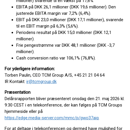
millioner) svarende til en vækst på 17,6%.
EBITA på DKK 26,1 millioner (DKK 19,6 millioner). Den
justerede EBITA margin var 7,2% (6,4%).
EBIT på DKK 23,0 millioner (DKK 17,1 millioner), svarende
til en EBIT margin på 6,3% (5,6%).
Periodens resultat på DKK 15,0 millioner (DKK 12,1
millioner).
Frie pengestrømme var DKK 48,1 millioner (DKK -3,7
millioner).
Cash conversion ratio var 106,1% (76,8%).
For yderligere information:
Torben Paulin, CEO TCM Group A/S, +45 21 21 04 64
IR Kontakt:
ir@tcmgroup.dk
Præsentation
Delårsrapporten bliver præsenteret onsdag den 21. maj 2026 kl.
9:30 CEST i en telekonference, der kan følges på TCM Groups
hjemmeside eller på
https://edge.media-server.com/mmc/p/gwo37aiq
.
For at deltage i telekonferencen og dermed have mulighed for