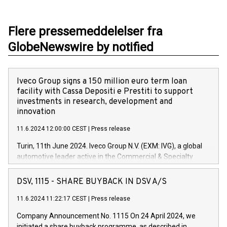
Flere pressemeddelelser fra
GlobeNewswire by notified
Iveco Group signs a 150 million euro term loan
facility with Cassa Depositi e Prestiti to support
investments in research, development and
innovation
11.6.2024 12:00:00 CEST
|
Press release
Turin, 11th June 2024. Iveco Group N.V. (EXM: IVG), a global
automotive leader active in the Commercial & Specialty
Vehicles, Powertrain and related Financial Services arenas,
has successfully signed a term loan facility of 150 million
DSV, 1115 - SHARE BUYBACK IN DSV A/S
euros with Cassa Depositi e Prestiti (CDP), for the creation of
new projects in Italy dedicated to research, development and
11.6.2024 11:22:17 CEST
|
Press release
innovation. In detail, through the resources made available
Company Announcement No. 1115 On 24 April 2024, we
by CDP, Iveco Group will develop innovative technologies and
initiated a share buyback programme, as described in