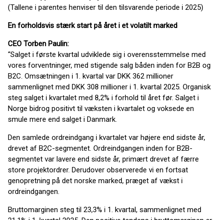
(Tallene i parentes henviser til den tilsvarende periode i 2025)
En forholdsvis stærk start på året i et volatilt marked
CEO Torben Paulin:
“Salget i første kvartal udviklede sig i overensstemmelse med
vores forventninger, med stigende salg båden inden for B2B og
B2C. Omsætningen i 1. kvartal var DKK 362 millioner
sammenlignet med DKK 308 millioner i 1. kvartal 2025. Organisk
steg salget i kvartalet med 8,2% i forhold til året før. Salget i
Norge bidrog positivt til væksten i kvartalet og voksede en
smule mere end salget i Danmark.
Den samlede ordreindgang i kvartalet var højere end sidste år,
drevet af B2C-segmentet. Ordreindgangen inden for B2B-
segmentet var lavere end sidste år, primært drevet af færre
store projektordrer. Derudover observerede vi en fortsat
genopretning på det norske marked, præget af vækst i
ordreindgangen.
Bruttomarginen steg til 23,3% i 1. kvartal, sammenlignet med