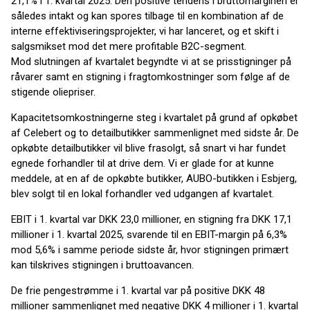
21,1% i 1. kvartal 2025. Den positive tendens i bruttomarginen er
således intakt og kan spores tilbage til en kombination af de
interne effektiviseringsprojekter, vi har lanceret, og et skift i
salgsmikset mod det mere profitable B2C-segment.
Mod slutningen af kvartalet begyndte vi at se prisstigninger på
råvarer samt en stigning i fragtomkostninger som følge af de
stigende oliepriser.
Kapacitetsomkostningerne steg i kvartalet på grund af opkøbet
af Celebert og to detailbutikker sammenlignet med sidste år. De
opkøbte detailbutikker vil blive frasolgt, så snart vi har fundet
egnede forhandler til at drive dem. Vi er glade for at kunne
meddele, at en af de opkøbte butikker, AUBO-butikken i Esbjerg,
blev solgt til en lokal forhandler ved udgangen af kvartalet.
EBIT i 1. kvartal var DKK 23,0 millioner, en stigning fra DKK 17,1
millioner i 1. kvartal 2025, svarende til en EBIT-margin på 6,3%
mod 5,6% i samme periode sidste år, hvor stigningen primært
kan tilskrives stigningen i bruttoavancen.
De frie pengestrømme i 1. kvartal var på positive DKK 48
millioner sammenlignet med negative DKK 4 millioner i 1. kvartal