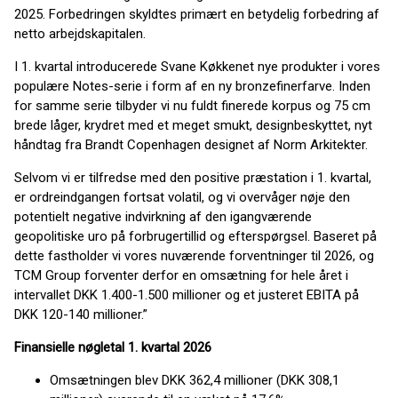
2025. Forbedringen skyldtes primært en betydelig forbedring af
netto arbejdskapitalen.
I 1. kvartal introducerede Svane Køkkenet nye produkter i vores
populære Notes-serie i form af en ny bronzefinerfarve. Inden
for samme serie tilbyder vi nu fuldt finerede korpus og 75 cm
brede låger, krydret med et meget smukt, designbeskyttet, nyt
håndtag fra Brandt Copenhagen designet af Norm Arkitekter.
Selvom vi er tilfredse med den positive præstation i 1. kvartal,
er ordreindgangen fortsat volatil, og vi overvåger nøje den
potentielt negative indvirkning af den igangværende
geopolitiske uro på forbrugertillid og efterspørgsel. Baseret på
dette fastholder vi vores nuværende forventninger til 2026, og
TCM Group forventer derfor en omsætning for hele året i
intervallet DKK 1.400-1.500 millioner og et justeret EBITA på
DKK 120-140 millioner.”
Finansielle nøgletal 1. kvartal 2026
Omsætningen blev DKK 362,4 millioner (DKK 308,1