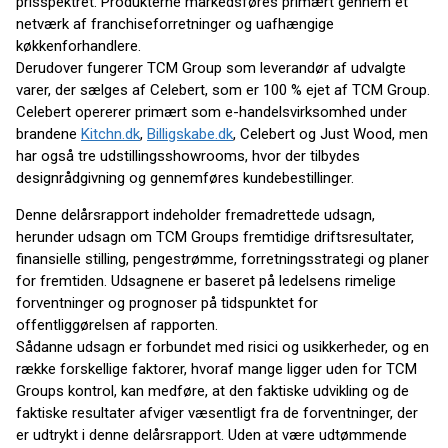
prisspektret. Produkterne markedsføres primært gennem et
netværk af franchiseforretninger og uafhængige
køkkenforhandlere.
Derudover fungerer TCM Group som leverandør af udvalgte
varer, der sælges af Celebert, som er 100 % ejet af TCM Group.
Celebert opererer primært som e-handelsvirksomhed under
brandene
Kitchn.dk
,
Billigskabe.dk
, Celebert og Just Wood, men
har også tre udstillingsshowrooms, hvor der tilbydes
designrådgivning og gennemføres kundebestillinger.
Denne delårsrapport indeholder fremadrettede udsagn,
herunder udsagn om TCM Groups fremtidige driftsresultater,
finansielle stilling, pengestrømme, forretningsstrategi og planer
for fremtiden. Udsagnene er baseret på ledelsens rimelige
forventninger og prognoser på tidspunktet for
offentliggørelsen af rapporten.
Sådanne udsagn er forbundet med risici og usikkerheder, og en
række forskellige faktorer, hvoraf mange ligger uden for TCM
Groups kontrol, kan medføre, at den faktiske udvikling og de
faktiske resultater afviger væsentligt fra de forventninger, der
er udtrykt i denne delårsrapport. Uden at være udtømmende