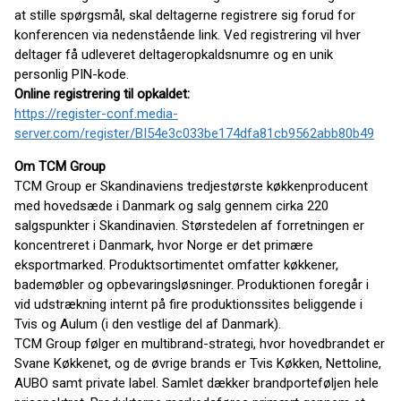
at stille spørgsmål, skal deltagerne registrere sig forud for
konferencen via nedenstående link. Ved registrering vil hver
deltager få udleveret deltageropkaldsnumre og en unik
personlig PIN-kode.
Online registrering til opkaldet:
https://register-conf.media-
server.com/register/BI54e3c033be174dfa81cb9562abb80b49
Om TCM Group
TCM Group er Skandinaviens tredjestørste køkkenproducent
med hovedsæde i Danmark og salg gennem cirka 220
salgspunkter i Skandinavien. Størstedelen af forretningen er
koncentreret i Danmark, hvor Norge er det primære
eksportmarked. Produktsortimentet omfatter køkkener,
bademøbler og opbevaringsløsninger. Produktionen foregår i
vid udstrækning internt på fire produktionssites beliggende i
Tvis og Aulum (i den vestlige del af Danmark).
TCM Group følger en multibrand-strategi, hvor hovedbrandet er
Svane Køkkenet, og de øvrige brands er Tvis Køkken, Nettoline,
AUBO samt private label. Samlet dækker brandporteføljen hele