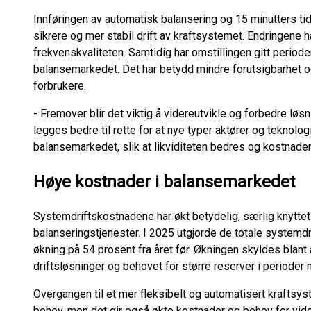
Innføringen av automatisk balansering og 15 minutters tid
sikrere og mer stabil drift av kraftsystemet. Endringene har
frekvenskvaliteten. Samtidig har omstillingen gitt periode
balansemarkedet. Det har betydd mindre forutsigbarhet og
forbrukere.
- Fremover blir det viktig å videreutvikle og forbedre løs
legges bedre til rette for at nye typer aktører og teknologier
balansemarkedet, slik at likviditeten bedres og kostnade
Høye kostnader i balansemarkedet
Systemdriftskostnadene har økt betydelig, særlig knyttet 
balanseringstjenester. I 2025 utgjorde de totale systemdr
økning på 54 prosent fra året før. Økningen skyldes blan
driftsløsninger og behovet for større reserver i perioder
Overgangen til et mer fleksibelt og automatisert kraftsy
behov, men det gir også økte kostnader og behov for vider