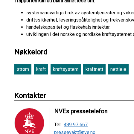
I rapporten kan du blant annet lese om:
systemansvarligs bruk av systemtjenester og virkemi
driftssikkerhet, leveringspålitelighet og frekvenskva
handelskapasitet og flaskehalsinntekter.
utviklingen i det norske og nordiske kraftsystemet 
Nøkkelord
strøm
kraft
kraftsystem
kraftnett
nettleie
Kontakter
NVEs pressetelefon
Tel:
489 97 667
pressevakt@nve.no