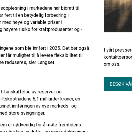
soppløsning i markedene har bidratt til
 ført til en betydelig forbedring i
r med høye og variable priser i
 høyere risiko for kraftprodusenter og -
ningene som ble innført i 2025. Det bør også
I vårt presse
 får mulighet til å levere fleksibilitet til
kontaktperson
ne reduseres, sier Langset.
om oss.
BESØK VÅ
til anskaffelse av reserver og
iftskostnadene 6,1 milliarder kroner, en
t annet innføringen av nye markeds- og
 med store svingninger.
stem er nødvendig for å møte fremtidens
e utvikling av drifts- og markedsløsninger.