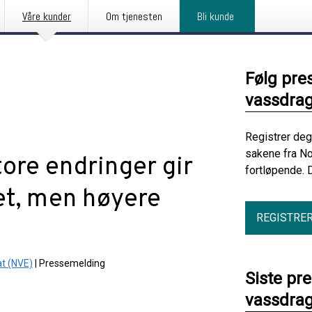
Våre kunder
Om tjenesten
Bli kunde
Følg pre
vassdrag
Registrer deg
sakene fra No
ore endringer gir
fortløpende. 
et, men høyere
REGISTRE
at (NVE)
|
Pressemelding
Siste pr
vassdrag