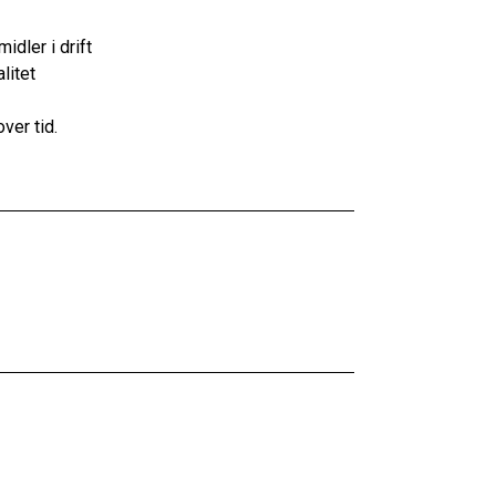
dler i drift
litet
over tid.