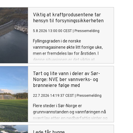
Viktig at kraftprodusentene tar
hensyn til forsyningssikkerheten
5.8.2026 13:00:00 CEST
|
Pressemelding
Fyllingsgraden i de norske
vannmagasinene økte litt forrige uke,
men er fremdeles lav for årstiden. I
denne situasjonen er det viktig at
vannkraftprodusentene tar inn over seg
ansvaret de har for vinterens
Tørt og lite vann i deler av Sør-
forsyningssikkerhet. NVE følger
Norge: NVE ber vannverks- og
utviklingen av kraftsituasjonen, i tett
brønneiere følge med
dialog med Statnett. Om nødvendig vil
22.7.2026 14:19:37 CEST
|
Pressemelding
NVE innføre en rapporteringsordning for
kraftprodusentene.
Flere steder i Sør-Norge er
grunnvannstanden og vannføringen nå
svært lav etter en nedbørfattig vinter og
en varm, tørr sommer. NVE ber
vannverkseiere, brønneiere og andre
Lede får bygge