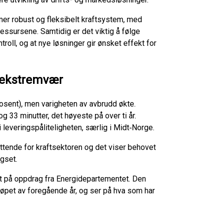
 mer robust og fleksibelt kraftsystem, med
essursene. Samtidig er det viktig å følge
troll, og at nye løsninger gir ønsket effekt for
v ekstremvær
rosent), men varigheten av avbrudd økte.
og 33 minutter, det høyeste på over ti år.
leveringspåliteligheten, særlig i Midt‑Norge.
tende for kraftsektoren og det viser behovet
gset.
et på oppdrag fra Energidepartementet. Den
i løpet av foregående år, og ser på hva som har