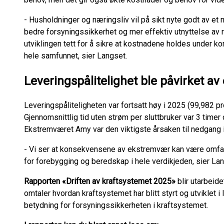
- Husholdninger og næringsliv vil på sikt nyte godt av et
bedre forsyningssikkerhet og mer effektiv utnyttelse av r
utviklingen tett for å sikre at kostnadene holdes under kon
hele samfunnet, sier Langset.
Leveringspålitelighet ble påvirket a
Leveringspåliteligheten var fortsatt høy i 2025 (99,982 p
Gjennomsnittlig tid uten strøm per sluttbruker var 3 timer 
Ekstremværet Amy var den viktigste årsaken til nedgang i 
- Vi ser at konsekvensene av ekstremvær kan være omfat
for forebygging og beredskap i hele verdikjeden, sier Lan
Rapporten «Driften av kraftsystemet 2025»
blir utarbeid
omtaler hvordan kraftsystemet har blitt styrt og utviklet 
betydning for forsyningssikkerheten i kraftsystemet.