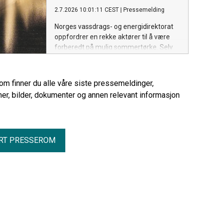
viser NVEs klimadeklarasjon for fysisk
2.7.2026 10:01:11 CEST
|
Pressemelding
levert strøm i 2025.
Norges vassdrags- og energidirektorat
oppfordrer en rekke aktører til å være
forberedt på mulig sommertørke. Selv
om dagens grunnvannstand er normal,
er det viktig å ha gode rutiner for
overvåking og tiltak dersom situasjonen
rom finner du alle våre siste pressemeldinger,
endrer seg gjennom sommeren.
er, bilder, dokumenter og annen relevant informasjon
RT PRESSEROM