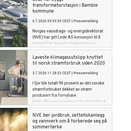
som tar ut vann om å følge utviklingen
transformatorstasjon i Bamble
og være forberedt på å gjøre
kommune
vannbesparende tiltak om det ikke
6.7.2026 09:59:09 CEST
|
Pressemelding
kommer mye regn de neste ukene.
Norges vassdrags- og energidirektorat
(NVE) har gitt Lede AS konsesjon til å
bygge Frier transformatorstasjon i
Telemark ved industriområdet Frier
Vest. De har også fått tillatelse til å
Laveste klimagassutslipp knyttet
bygge to parallelle kraftledninger på 5,5
til norsk strømforbruk siden 2020
kilometer, for å knytte stasjonen til
3.7.2026 11:28:53 CEST
|
Pressemelding
Herum transformatorstasjon.
I fjor ble totalt 96 prosent av det norske
strømforbruket dekket av strøm
produsert fra fornybare
kilder. Klimagassutslippet knyttet til bruk
av strøm i Norge har gått ned blant
annet på grunn av mindre import fra
NVE ber jordbruk, settefiskanlegg
naboland med høyere andel
og vannverk om å forberede seg på
kraftproduksjon med klimautslipp. Det
sommertørke