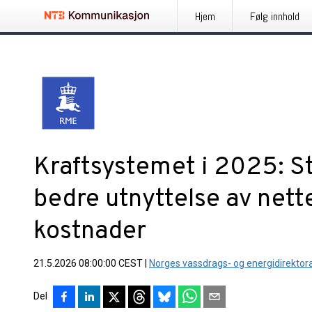
Hjem
Følg innhold
Kraftsystemet i 2025: St
bedre utnyttelse av nett
kostnader
21.5.2026 08:00:00 CEST
|
Norges vassdrags- og energidirektor
Del