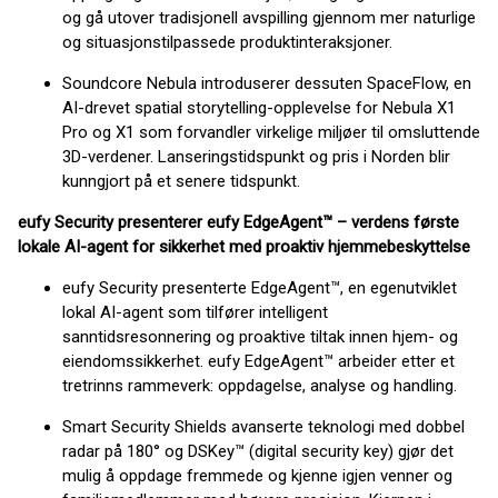
og gå utover tradisjonell avspilling gjennom mer naturlige
og situasjonstilpassede produktinteraksjoner.
Soundcore Nebula introduserer dessuten SpaceFlow, en
AI-drevet spatial storytelling-opplevelse for Nebula X1
Pro og X1 som forvandler virkelige miljøer til omsluttende
3D-verdener. Lanseringstidspunkt og pris i Norden blir
kunngjort på et senere tidspunkt.
eufy Security presenterer eufy EdgeAgent™ – verdens første
lokale AI-agent for sikkerhet med proaktiv hjemmebeskyttelse
eufy Security presenterte EdgeAgent™, en egenutviklet
lokal AI-agent som tilfører intelligent
sanntidsresonnering og proaktive tiltak innen hjem- og
eiendomssikkerhet. eufy EdgeAgent™ arbeider etter et
tretrinns rammeverk: oppdagelse, analyse og handling.
Smart Security Shields avanserte teknologi med dobbel
radar på 180° og DSKey™ (digital security key) gjør det
mulig å oppdage fremmede og kjenne igjen venner og