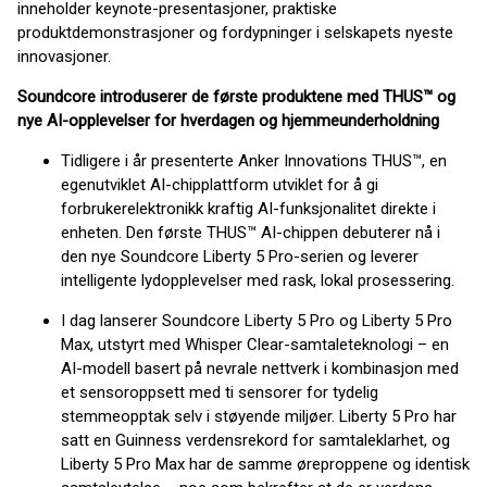
inneholder keynote-presentasjoner, praktiske
produktdemonstrasjoner og fordypninger i selskapets nyeste
innovasjoner.
Soundcore introduserer de første produktene med THUS™ og
nye AI-opplevelser for hverdagen og hjemmeunderholdning
Tidligere i år presenterte Anker Innovations THUS™️, en
egenutviklet AI-chipplattform utviklet for å gi
forbrukerelektronikk kraftig AI-funksjonalitet direkte i
enheten. Den første THUS™️ AI-chippen debuterer nå i
den nye Soundcore Liberty 5 Pro-serien og leverer
intelligente lydopplevelser med rask, lokal prosessering.
I dag lanserer Soundcore Liberty 5 Pro og Liberty 5 Pro
Max, utstyrt med Whisper Clear-samtaleteknologi – en
AI-modell basert på nevrale nettverk i kombinasjon med
et sensoroppsett med ti sensorer for tydelig
stemmeopptak selv i støyende miljøer. Liberty 5 Pro har
satt en Guinness verdensrekord for samtaleklarhet, og
Liberty 5 Pro Max har de samme øreproppene og identisk