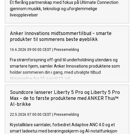
Et flerårig partnerskap med fokus på Ultimate Connection
gjennom musikk, teknologi og uforglemmelige
liveopplevelser
Anker Innovations midtsommertilbud – smarte
produkter til sommerens beste øyeblikk
16.6.2026 09:00:00 CEST
|
Pressemelding
Fra strømforsyning off-grid til underholdning utendørs og
smartere hjem, samler Anker Innovations produktene som
holder sommeren din i gang, med utvalgte tilbud
tilgjengelige fra 15. juni til 12. juli.
Soundcore lanserer Liberty 5 Pro og Liberty 5 Pro
Max – de to første produktene med ANKER Thus™
AI-brikke
22.5.2026 07:00:00 CEST
|
Pressemelding
Krystallklare samtaler, forbedret Adaptive ANC 4.0 og et
smart ladeetui med berøringsskjerm og AI-notatfunksjon