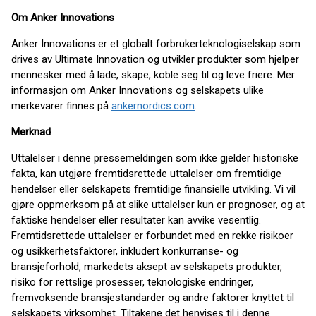
Om Anker Innovations
Anker Innovations er et globalt forbrukerteknologiselskap som
drives av Ultimate Innovation og utvikler produkter som hjelper
mennesker med å lade, skape, koble seg til og leve friere. Mer
informasjon om Anker Innovations og selskapets ulike
merkevarer finnes på
ankernordics.com
.
Merknad
Uttalelser i denne pressemeldingen som ikke gjelder historiske
fakta, kan utgjøre fremtidsrettede uttalelser om fremtidige
hendelser eller selskapets fremtidige finansielle utvikling. Vi vil
gjøre oppmerksom på at slike uttalelser kun er prognoser, og at
faktiske hendelser eller resultater kan avvike vesentlig.
Fremtidsrettede uttalelser er forbundet med en rekke risikoer
og usikkerhetsfaktorer, inkludert konkurranse- og
bransjeforhold, markedets aksept av selskapets produkter,
risiko for rettslige prosesser, teknologiske endringer,
fremvoksende bransjestandarder og andre faktorer knyttet til
selskapets virksomhet. Tiltakene det henvises til i denne