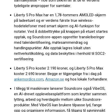
samtaleytelse – noe som bekrefter at de er verdens
tydeligste ørepropper for samtaler.
Liberty 5 Pro Max har en 1,78-tommers AMOLED-skjerm
på ladeetuiet og er verdens første true wireless-
hodetelefoner med smart skjerm og AI-funksjon for
notater. Ved å dobbelttrykke på knappen på etuiet startes
opptak, og Soundcore-appen oppretter transkriberinger
med taleridentifisering, møtesammendrag og
handlingspunkter. Alle opptak lagres lokalt uten
nettverkstilkobling, og data beskyttes i henhold til SOC2-
sertifisering.
Liberty 5 Pro koster 2 190 kroner, og Liberty 5 Pro Max
koster 2 690 kroner. Begge er tilgjengelige fra i dag på
ankernordics.com
,
Amazon.se
og hos lokale forhandlere.
I tillegg til maskinvare lanserer Soundcore også VibeOS,
en AI-drevet opplevelsesplattform som knytter sammen
lytting, arbeid og hverdagsliv mellom ulike Soundcore-
produkter. Med VibeOS kan brukere tilpasse lyd, fange
opp og organisere informasjon, få tilgang til søvninnsikt