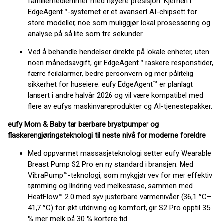
familiemedlemmer med høyere presisjon. Kjernen i
EdgeAgent™-systemet er et avansert AI-chipsett for
store modeller, noe som muliggjør lokal prosessering og
analyse på så lite som tre sekunder.
Ved å behandle hendelser direkte på lokale enheter, uten
noen månedsavgift, gir EdgeAgent™ raskere responstider,
færre feilalarmer, bedre personvern og mer pålitelig
sikkerhet for huseiere. eufy EdgeAgent™ er planlagt
lansert i andre halvår 2026 og vil være kompatibel med
flere av eufys maskinvareprodukter og AI-tjenestepakker.
eufy Mom & Baby tar bærbare brystpumper og
flaskerengjøringsteknologi til neste nivå for moderne foreldre
Med oppvarmet massasjeteknologi setter eufy Wearable
Breast Pump S2 Pro en ny standard i bransjen. Med
VibraPump™-teknologi, som mykgjør vev for mer effektiv
tømming og lindring ved melkestase, sammen med
HeatFlow™ 2.0 med syv justerbare varmenivåer (36,1 °C–
41,7 °C) for økt utdriving og komfort, gir S2 Pro opptil 35
% mer melk på 30 % kortere tid.