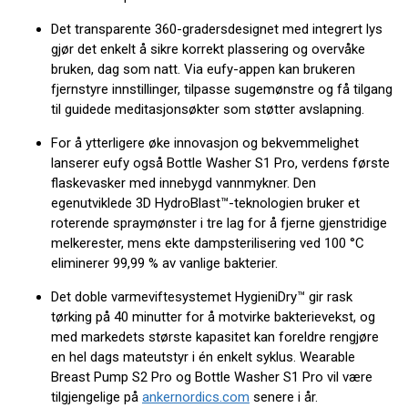
Det transparente 360-gradersdesignet med integrert lys
gjør det enkelt å sikre korrekt plassering og overvåke
bruken, dag som natt. Via eufy-appen kan brukeren
fjernstyre innstillinger, tilpasse sugemønstre og få tilgang
til guidede meditasjonsøkter som støtter avslapning.
For å ytterligere øke innovasjon og bekvemmelighet
lanserer eufy også Bottle Washer S1 Pro, verdens første
flaskevasker med innebygd vannmykner. Den
egenutviklede 3D HydroBlast™-teknologien bruker et
roterende spraymønster i tre lag for å fjerne gjenstridige
melkerester, mens ekte dampsterilisering ved 100 °C
eliminerer 99,99 % av vanlige bakterier.
Det doble varmeviftesystemet HygieniDry™ gir rask
tørking på 40 minutter for å motvirke bakterievekst, og
med markedets største kapasitet kan foreldre rengjøre
en hel dags mateutstyr i én enkelt syklus. Wearable
Breast Pump S2 Pro og Bottle Washer S1 Pro vil være
tilgjengelige på
ankernordics.com
senere i år.