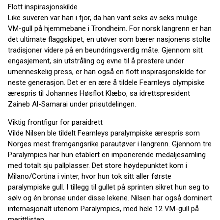
Flott inspirasjonskilde
Like suveren var han i fjor, da han vant seks av seks mulige
VM-gull på hjemmebane i Trondheim. For norsk langrenn er han
det ultimate flaggskipet, en utøver som bærer nasjonens stolte
tradisjoner videre på en beundringsverdig måte. Gjennom sitt
engasjement, sin utstråling og evne til å prestere under
umenneskelig press, er han også en flott inspirasjonskilde for
neste generasjon. Det er en ære å tildele Fearnleys olympiske
ærespris til Johannes Høsflot Klæbo, sa idrettspresident
Zaineb Al-Samarai under prisutdelingen.
Viktig frontfigur for paraidrett
Vilde Nilsen ble tildelt Fearnleys paralympiske ærespris som
Norges mest fremgangsrike parautøver i langrenn. Gjennom tre
Paralympics har hun etablert en imponerende medaljesamling
med totalt sju pallplasser. Det store høydepunktet kom i
Milano/Cortina i vinter, hvor hun tok sitt aller første
paralympiske gull. I tillegg til gullet på sprinten sikret hun seg to
sølv og én bronse under disse lekene. Nilsen har også dominert
internasjonalt utenom Paralympics, med hele 12 VM-gull på
merittlisten.