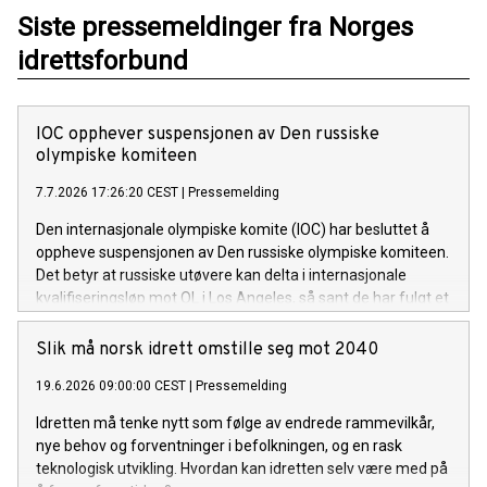
Siste pressemeldinger fra Norges
idrettsforbund
IOC opphever suspensjonen av Den russiske
olympiske komiteen
7.7.2026 17:26:20 CEST
|
Pressemelding
Den internasjonale olympiske komite (IOC) har besluttet å
oppheve suspensjonen av Den russiske olympiske komiteen.
Det betyr at russiske utøvere kan delta i internasjonale
kvalifiseringsløp mot OL i Los Angeles, så sant de har fulgt et
troverdig anti-doping regime.
Slik må norsk idrett omstille seg mot 2040
19.6.2026 09:00:00 CEST
|
Pressemelding
Idretten må tenke nytt som følge av endrede rammevilkår,
nye behov og forventninger i befolkningen, og en rask
teknologisk utvikling. Hvordan kan idretten selv være med på