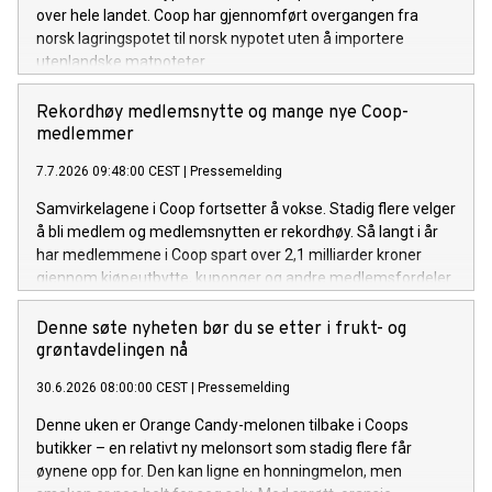
over hele landet. Coop har gjennomført overgangen fra
norsk lagringspotet til norsk nypotet uten å importere
utenlandske matpoteter.
Rekordhøy medlemsnytte og mange nye Coop-
medlemmer
7.7.2026 09:48:00 CEST
|
Pressemelding
Samvirkelagene i Coop fortsetter å vokse. Stadig flere velger
å bli medlem og medlemsnytten er rekordhøy. Så langt i år
har medlemmene i Coop spart over 2,1 milliarder kroner
gjennom kjøpeutbytte, kuponger og andre medlemsfordeler.
Denne søte nyheten bør du se etter i frukt- og
grøntavdelingen nå
30.6.2026 08:00:00 CEST
|
Pressemelding
Denne uken er Orange Candy-melonen tilbake i Coops
butikker – en relativt ny melonsort som stadig flere får
øynene opp for. Den kan ligne en honningmelon, men