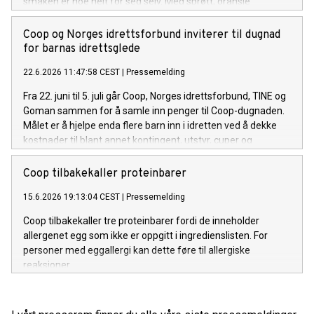
smaken er noe helt for seg selv. Med sprøtt, oransje
fruktkjøtt og en frisk, naturlig sødme, kan den fort bli en
sommerfavoritt for flere.
Coop og Norges idrettsforbund inviterer til dugnad
for barnas idrettsglede
22.6.2026 11:47:58 CEST
|
Pressemelding
Fra 22. juni til 5. juli går Coop, Norges idrettsforbund, TINE og
Goman sammen for å samle inn penger til Coop-dugnaden.
Målet er å hjelpe enda flere barn inn i idretten ved å dekke
kostnader til blant annet kontingent, utstyr, cuper og
konkurranser.
Coop tilbakekaller proteinbarer
15.6.2026 19:13:04 CEST
|
Pressemelding
Coop tilbakekaller tre proteinbarer fordi de inneholder
allergenet egg som ikke er oppgitt i ingredienslisten. For
personer med eggallergi kan dette føre til allergiske
reaksjoner.