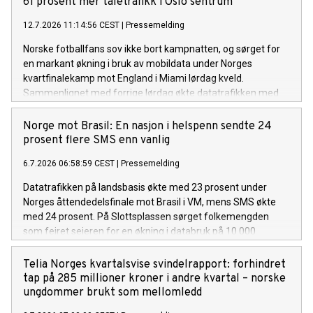
61 prosent mer taletrafikk i Oslo sentrum
12.7.2026 11:14:56 CEST
|
Pressemelding
Norske fotballfans sov ikke bort kampnatten, og sørget for
en markant økning i bruk av mobildata under Norges
kvartfinalekamp mot England i Miami lørdag kveld.
Sammenlignet med forrige lørdag økte datatrafikken med
26 prosent, mens SMS-trafikken økte med hele 70 prosent.
Økningen var spesielt stor i Oslo sentrum.
Norge mot Brasil: En nasjon i helspenn sendte 24
prosent flere SMS enn vanlig
6.7.2026 06:58:59 CEST
|
Pressemelding
Datatrafikken på landsbasis økte med 23 prosent under
Norges åttendedelsfinale mot Brasil i VM, mens SMS økte
med 24 prosent. På Slottsplassen sørget folkemengden
som feiret seieren for en økning i databruk på 10 000
prosent.
Telia Norges kvartalsvise svindelrapport: forhindret
tap på 285 millioner kroner i andre kvartal – norske
ungdommer brukt som mellomledd