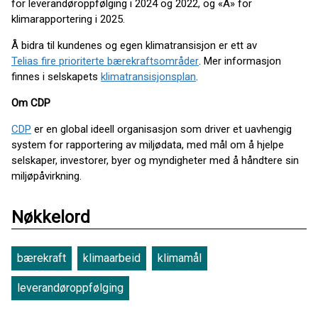
for leverandøroppfølging i 2024 og 2022, og «A» for
klimarapportering i 2025.
Å bidra til kundenes og egen klimatransisjon er ett av
Telias fire prioriterte bærekraftsområder
. Mer informasjon
finnes i selskapets
klimatransisjonsplan
.
Om CDP
CDP
er en global ideell organisasjon som driver et uavhengig
system for rapportering av miljødata, med mål om å hjelpe
selskaper, investorer, byer og myndigheter med å håndtere sin
miljøpåvirkning.
Nøkkelord
bærekraft
klimaarbeid
klimamål
leverandøroppfølging