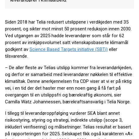
Siden 2018 har Telia redusert utslippene i verdikjeden med 35
prosent, og sikter mot minst 50 prosent reduksjon innen 2030.
Ved utgangen av 2025 hadde leverandører som står for 62
prosent av innkjøpsvolumet satt vitenskapsbaserte klimamål
godkjent av
Science Based Targets initiative (SBTi)
eller
tilsvarende.
– De aller fleste av Telias utslipp kommer fra leverandørkjeden,
og derfor er samarbeid med leverandører nøkkelen til effektive
klimatiltak. Denne anerkjennelsen fra CDP viser at vi er på riktig
vei, i en tid der det haster mer enn noen gang å få fart på
overgangen til en utslippsfri og bærekraftig økonomi, sier
Camilla Watz Johannessen, bærekraftsansvarlig i Telia Norge.
I tillegg til leverandøroppfølging vurderer SEA blant annet
risikostyring, styring og strategi, indirekte utslipp (scope 3,
inkludert verifisering) og målsetninger. Telias resultat er basert
på rapporteringen for 2025. Selskapet fikk også karakteren «A»