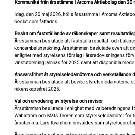
Kommuniké från årsstämma i Arcoma Aktiebolag den 20 
Idag, den 20 maj 2026, hölls årsstämma i Arcoma Aktiebo
beslut som fattades.
Beslut om fastställande av räkenskaper samt resultatdis
Årsstämman beslutade att fastställa resultat- och balans
koncernbalansräkning. Årsstämman beslutade även att dis
enlighet med styrelsens förslag i årsredovisningens förv
vinstutdelning lämnas för 2025 samt att disponibla medel 
Ansvarsfrihet åt styrelseledamöterna och verkställande d
Årsstämman beslutade att bevilja styrelseledamöterna och
räkenskapsåret 2025.
Val och arvodering av styrelse och revisor
Årsstämman beslutade i enlighet med valberedningens fö
Wahlström och Mats Thorén som styrelseledamöter för tide
årsstämma. Lars Kvarnhem omvaldes som styrelseordfö
Årsstämman beslutade vidare i enlighet med valberedninge