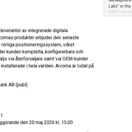
Metasphere L
their data a
Labs" or th
customers mo
H1N) is thri
Marketers can
Green Bitcoi
natural lang
2024 at 2 p.
everantör av integrerade digitala
to join the 
rcomas produkter erbjuder den senaste
the fundame
how Bitcoin 
rörliga positioneringssystem, vilket
Innovations:
er kunden kompletta, konfigurerbara och
Bitcoin min
äljs via återförsäljare samt via OEM-kunder
enhance stab
stallerade i hela världen. Arcoma är listat på
payment sys
Compare Bitc
"We're excite
ank AB (publ).
Bitcoin
81
iggörande den 20 maj 2026 kl. 15.00