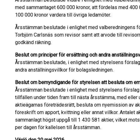
med sammantaget 600 000 kronor, att fördelas med 400 0
100 000 kronor vardera till övriga ledamöter.
Årsstämman beslutade i enlighet med valberedningens f
Torbjörn Carlsnäs som revisor samt att arvode till reviso
godkänd räkning.
Beslut om principer för ersättning och andra anställningsv
Årsstämman beslutade, i enlighet med styrelsens förslag,
andra anställningsvillkor för bolagsledningen.
Beslut om bemyndigande för styrelsen att besluta om em
Årsstämman beslutade i enlighet med styrelsens förslag at
tillfällen under tiden fram till nästa årsstämma, med eller
aktieägarnas företrädesrätt, besluta om nyemission av ak
föreskrift om apport, kvittning eller annat villkor. Antale
sammanlagt högst uppgå till 1 430 581 aktier, vilket mots
per dagen för kallelsen till årsstämman.
Växjö den 20 maj 2026