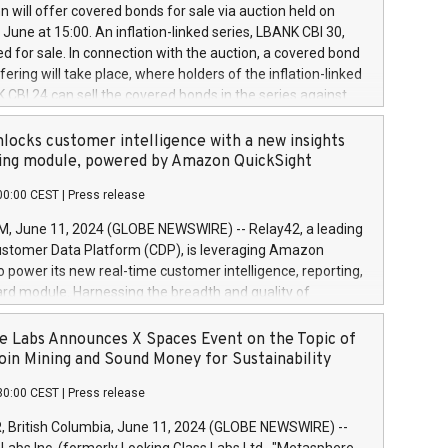
 share buyback programmes set out in MAR article 5) and
 will offer covered bonds for sale via auction held on
ion Delegated Regulation (EU) 2016/1052, also referred
June at 15:00. An inflation-linked series, LBANK CBI 30,
fe Harbour rules. Trading dayNumber of shares bought
red for sale. In connection with the auction, a covered bond
 transaction priceAmount DKKAccumulated trading for
ering will take place, where holders of the inflation-linked
8,1001,023.01489,100,86026:3 June
 CBI 24 can sell the covered bonds in the series against
050.597,354,13027:4 June
ds bought in the above-mentioned auction. The clean
055.705,278,50028:6
 bonds is predefined at 99,594. Expected settlement date is
locks customer intelligence with a new insights
001,096.273,288,81029:7 June
4. Covered bonds issued by Landsbankinn are rated A+
ing module, powered by Amazon QuickSight
106.174,424,68
outlook by S&P Global Ratings. Landsbankinn Capital
00:00 CEST
|
Press release
 manage the auction. For further information, please call
30 or email verdbrefamidlun@landsbankinn.is.
June 11, 2024 (GLOBE NEWSWIRE) -- Relay42, a leading
stomer Data Platform (CDP), is leveraging Amazon
o power its new real-time customer intelligence, reporting,
rd module. Harnessing the breadth and quality of
ta, the new Insights module empowers marketing teams
 into customer behaviors and gain invaluable insights into
 Labs Announces X Spaces Event on the Topic of
nce of their marketing programs across all online, offline,
oin Mining and Sound Money for Sustainability
ned marketing channels. Preview of the Relay42 Insights
30:00 CEST
|
Press release
re-beta version Key capabilities of the Relay42 Insights
de: Deep insights into customer behaviors: With the
British Columbia, June 11, 2024 (GLOBE NEWSWIRE) --
ghts module, marketers can ask unlimited questions about