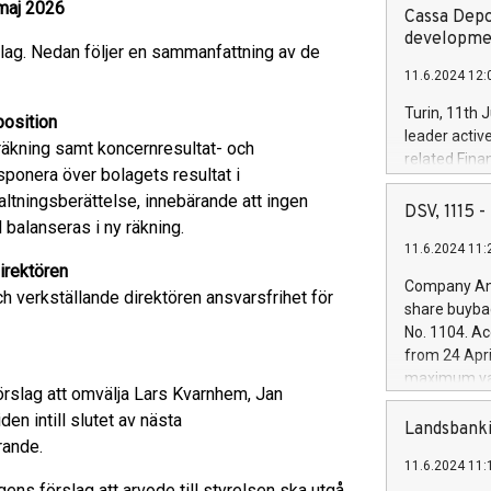
maj 2026
Cassa Depo
developmen
lag. Nedan följer en sammanfattning av de
11.6.2024 12:
Turin, 11th 
position
leader activ
räkning samt koncernresultat- och
related Fina
ponera över bolagets resultat i
facility of 1
altningsberättelse, innebärande att ingen
creation of 
DSV, 1115
balanseras i ny räkning.
and innovati
11.6.2024 11:
Iveco Group 
irektören
the field of 
Company Ann
 verkställande direktören ansvarsfrihet för
autonomous d
share buyba
increasing ef
No. 1104. Ac
financed inv
from 24 Apri
be made by I
maximum val
(EXM: IVG) i
rslag att omvälja Lars Kvarnhem, Jan
shares, corr
business and
n intill slutet av nästa
commenceme
Landsbanki
brands are 
rande.
implemented
11.6.2024 11:
European Par
ns förslag att arvode till styrelsen ska utgå