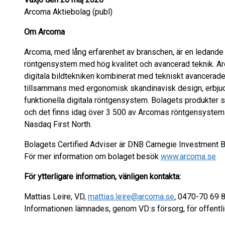
Arcoma Aktiebolag (publ)
Om Arcoma
Arcoma, med lång erfarenhet av branschen, är en ledande l
röntgensystem med hög kvalitet och avancerad teknik. A
digitala bildtekniken kombinerat med tekniskt avancerade 
tillsammans med ergonomisk skandinavisk design, erbjud
funktionella digitala röntgensystem. Bolagets produkter s
och det finns idag över 3 500 av Arcomas röntgensystem in
Nasdaq First North.
Bolagets Certified Adviser är DNB Carnegie Investment B
För mer information om bolaget besök
www.arcoma.se
För ytterligare information, vänligen kontakta:
Mattias Leire, VD,
mattias.leire@arcoma.se
,
0470-70 69 
Informationen lämnades, genom VD:s försorg, för offentl