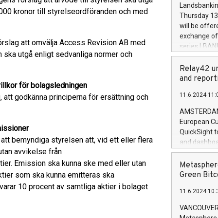
the rules on
Landsbankinn
00 kronor till styrelseordföranden och med
the Commiss
Thursday 13 
to as the Sa
will be offe
backAverage
exchange off
örslag att omvälja Access Revision AB med
days 1-2547
series LBANK
20247,0001,
rn ska utgå enligt sedvanliga normer och
covered bon
20245,0001,
price of the
Relay42 un
June20243,0
20 June 202
and report
20244,0001,
illkor för bolagsledningen
with stable 
11.6.2024 11:
 att godkänna principerna för ersättning och
Markets will
+354 410 73
AMSTERDAM, 
European Cu
issioner
QuickSight t
t bemyndiga styrelsen att, vid ett eller flera
and dashboa
 utan avvikelse från
customer da
tier. Emission ska kunna ske med eller utan
to dive deep
Metasphere
the performa
t aktier som ska kunna emitteras ska
Green Bitc
paid, and ow
varar 10 procent av samtliga aktier i bolaget
11.6.2024 10:
module, in p
module inclu
VANCOUVER, 
Relay42 Insi