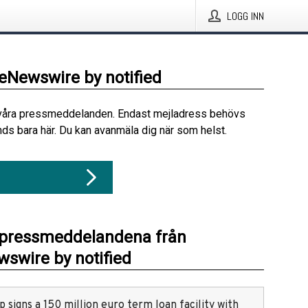
LOGG INN
beNewswire by notified
våra pressmeddelanden. Endast mejladress behövs
ds bara här. Du kan avanmäla dig när som helst.
 pressmeddelandena från
swire by notified
 signs a 150 million euro term loan facility with