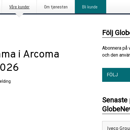
Våre kunder
Om tjenesten
Bli kunde
Följ Glo
Abonnera på 
mma i Arcoma
och den använ
2026
FÖLJ
elding
Senaste
GlobeNew
Iveco Group