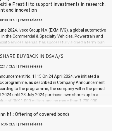
siti e Prestiti to support investments in research,
t and innovation
00:00 CEST
|
Press release
June 2024. Iveco Group N.V. (EXM: IVG), a global automotive
e in the Commercial & Specialty Vehicles, Powertrain and
ncial Services arenas, has successfully signed a term loan
50 million euros with Cassa Depositi e Prestiti (CDP), for the
new projects in Italy dedicated to research, development
 - SHARE BUYBACK IN DSV A/S
on. In detail, through the resources made available by CDP,
22:17 CEST
|
Press release
will develop innovative technologies and architectures in
electric propulsion and further develop solutions for
ouncement No. 1115 On 24 April 2024, we initiated a
riving, digitalisation and vehicle connectivity aimed at
ck programme, as described in Company Announcement
ficiency, safety, driving comfort and productivity. The
cording to the programme, the company will in the period
estments, which will have a 5-year amortising profile, will
l 2024 until 23 July 2024 purchase own shares up to a
veco Group in Italy by the end of 2025. Iveco Group N.V.
ue of DKK 1,000 million, and no more than 1,700,000
s the home of unique people and brands that power your
esponding to 0.79% of the share capital at
 mission to advance a more sustainable society. The eight
nt of the programme. The programme has been
nn hf.: Offering of covered bonds
each a
 in accordance with Regulation No. 596/2014 of the
16:36 CEST
|
Press release
liament and Council of 16 April 2014 (“MAR”) (save for