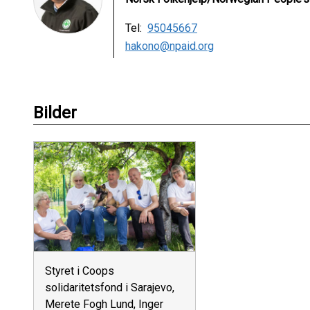
Tel:
95045667
hakono@npaid.org
Bilder
Styret i Coops
solidaritetsfond i Sarajevo,
Merete Fogh Lund, Inger