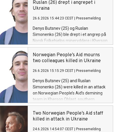
Ruslan (26) drept i angrepet i
Ukraina
26.6.2026 15:44:23 CEST
|
Pressemelding
Denys Butsnev (25) og Ruslan
Simonenko (26) ble drept i et angrep på
Norsk Folkehjelps mineryddere i Kherson
oblast sør i Ukraina onsdag 24. juni.
Norwegian People’s Aid mourns
two colleagues killed in Ukraine
26.6.2026 15:15:29 CEST
|
Pressemelding
Denys Butsnev (25) and Ruslan
Simonenko (26) were killed in an attack
on Norwegian People’s Aid’s demining
team in Kherson Oblast, southern
Ukraine, on Wednesday 24 June.
Two Norwegian People’s Aid staff
killed in attack in Ukraine
24.6.2026 14:54:07 CEST
|
Pressemelding