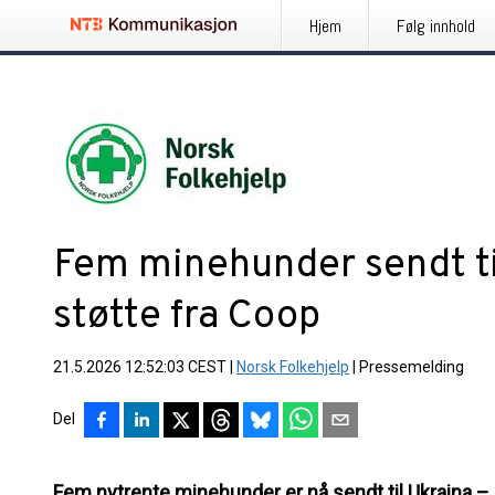
Hjem
Følg innhold
Fem minehunder sendt ti
støtte fra Coop
21.5.2026 12:52:03 CEST
|
Norsk Folkehjelp
|
Pressemelding
Del
Fem nytrente minehunder er nå sendt til Ukraina – kl