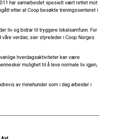
011 har samarbeidet spesielt vært rettet mot
ngått etter at Coop besøkte treningssenteret i
er liv og bidrar til tryggere lokalsamfunn. For
åre verdier, sier styreleder i Coop Norges
t vanlige hverdagsaktiviteter kan være
mennesker mulighet til å leve normale liv igjen,
ndrevis av minehunder som i dag arbeider i
 Aid