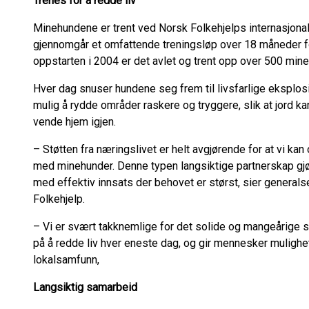
Trenes for å redde liv
Minehundene er trent ved Norsk Folkehjelps internasjonal
gjennomgår et omfattende treningsløp over 18 måneder fø
oppstarten i 2004 er det avlet og trent opp over 500 min
Hver dag snuser hundene seg frem til livsfarlige eksplosi
mulig å rydde områder raskere og tryggere, slik at jord ka
vende hjem igjen.
– Støtten fra næringslivet er helt avgjørende for at vi kan
med minehunder. Denne typen langsiktige partnerskap gjør
med effektiv innsats der behovet er størst, sier genera
Folkehjelp.
– Vi er svært takknemlige for det solide og mangeårige
på å redde liv hver eneste dag, og gir mennesker mulighet 
lokalsamfunn,
Langsiktig samarbeid