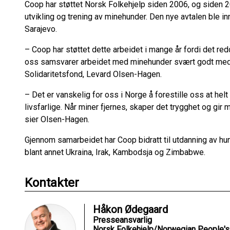
Coop har støttet Norsk Folkehjelp siden 2006, og siden 2
utvikling og trening av minehunder. Den nye avtalen ble in
Sarajevo.
– Coop har støttet dette arbeidet i mange år fordi det redd
oss samsvarer arbeidet med minehunder svært godt med v
Solidaritetsfond, Levard Olsen-Hagen.
– Det er vanskelig for oss i Norge å forestille oss at hel
livsfarlige. Når miner fjernes, skaper det trygghet og gir 
sier Olsen-Hagen.
Gjennom samarbeidet har Coop bidratt til utdanning av hu
blant annet Ukraina, Irak, Kambodsja og Zimbabwe.
Kontakter
Håkon Ødegaard
Presseansvarlig
Norsk Folkehjelp/Norwegian People's