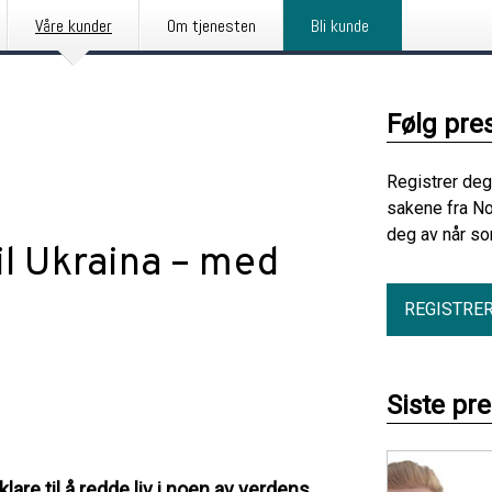
Våre kunder
Om tjenesten
Bli kunde
Følg pre
Registrer deg
sakene fra No
deg av når so
l Ukraina – med
REGISTRE
Siste pr
are til å redde liv i noen av verdens