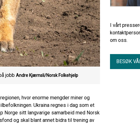
I vårt presse
kontaktperson
om oss.
BESØK VÅ
på jobb
Andre Kjærnsli/Norsk Folkehjelp
v-regionen, hvor enorme mengder miner og
vilbefolkningen. Ukraina regnes i dag som et
op Norge sitt langvarige samarbeid med Norsk
ond og skal blant annet bidra til trening av