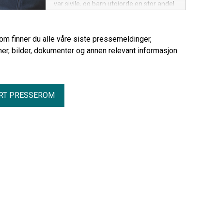
var sivile, og barn utgjorde en stor andel.
rom finner du alle våre siste pressemeldinger,
er, bilder, dokumenter og annen relevant informasjon
RT PRESSEROM