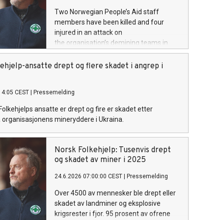
Two Norwegian People’s Aid staff
members have been killed and four
injured in an attack on
the organisation’s demining teams in
Ukraine.
ehjelp-ansatte drept og flere skadet i angrep i
14:05 CEST
|
Pressemelding
Folkehjelps ansatte er drept og fire er skadet etter
 organisasjonens mineryddere i Ukraina.
Norsk Folkehjelp: Tusenvis drept
og skadet av miner i 2025
24.6.2026 07:00:00 CEST
|
Pressemelding
Over 4500 av mennesker ble drept eller
skadet av landminer og eksplosive
krigsrester i fjor. 95 prosent av ofrene