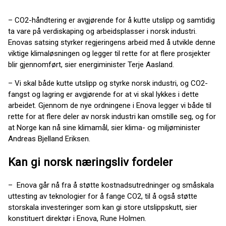
– CO2-håndtering er avgjørende for å kutte utslipp og samtidig
ta vare på verdiskaping og arbeidsplasser i norsk industri.
Enovas satsing styrker regjeringens arbeid med å utvikle denne
viktige klimaløsningen og legger til rette for at flere prosjekter
blir gjennomført, sier energiminister Terje Aasland.
– Vi skal både kutte utslipp og styrke norsk industri, og CO2-
fangst og lagring er avgjørende for at vi skal lykkes i dette
arbeidet. Gjennom de nye ordningene i Enova legger vi både til
rette for at flere deler av norsk industri kan omstille seg, og for
at Norge kan nå sine klimamål, sier klima- og miljøminister
Andreas Bjelland Eriksen.
Kan gi norsk næringsliv fordeler
– Enova går nå fra å støtte kostnadsutredninger og småskala
uttesting av teknologier for å fange CO2, til å også støtte
storskala investeringer som kan gi store utslippskutt, sier
konstituert direktør i Enova, Rune Holmen.