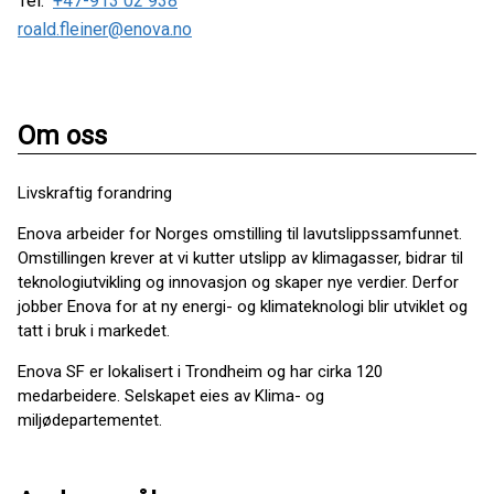
Tel:
+47-913 02 938
roald.fleiner@enova.no
Om oss
Livskraftig forandring
Enova arbeider for Norges omstilling til lavutslippssamfunnet.
Omstillingen krever at vi kutter utslipp av klimagasser, bidrar til
teknologiutvikling og innovasjon og skaper nye verdier. Derfor
jobber Enova for at ny energi- og klimateknologi blir utviklet og
tatt i bruk i markedet.
Enova SF er lokalisert i Trondheim og har cirka 120
medarbeidere. Selskapet eies av Klima- og
miljødepartementet.