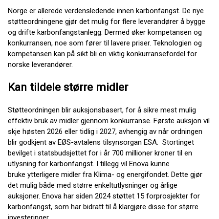
Norge er allerede verdensledende innen karbonfangst. De nye
støtteordningene gjør det mulig for flere leverandører å bygge
og drifte karbonfangstanlegg. Dermed øker kompetansen og
konkurransen, noe som fører til lavere priser. Teknologien og
kompetansen kan på sikt bli en viktig konkurransefordel for
norske leverandører.
Kan tildele større midler
Støtteordningen blir auksjonsbasert, for å sikre mest mulig
effektiv bruk av midler gjennom konkurranse. Første auksjon vil
skje høsten 2026 eller tidlig i 2027, avhengig av når ordningen
blir godkjent av EØS-avtalens tilsynsorgan ESA. Stortinget
bevilget i statsbudsjettet for i år 700 millioner kroner til en
utlysning for karbonfangst. I tillegg vil Enova kunne
bruke ytterligere midler fra Klima- og energifondet. Dette gjør
det mulig både med større enkeltutlysninger og årlige
auksjoner. Enova har siden 2024 støttet 15 forprosjekter for
karbonfangst, som har bidratt til å klargjøre disse for større
investeringer.