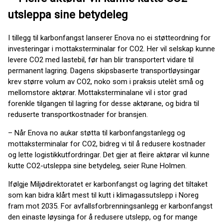
utsleppa sine betydeleg
I tillegg til karbonfangst lanserer Enova no ei støtteordning for
investeringar i mottaksterminalar for CO2. Her vil selskap kunne
levere CO2 med lastebil, før han blir transportert vidare til
permanent lagring. Dagens skipsbaserte transportløysingar
krev større volum av CO2, noko som i praksis utelèt små og
mellomstore aktørar. Mottaksterminalane vil i stor grad
forenkle tilgangen til lagring for desse aktørane, og bidra til
reduserte transportkostnader for bransjen.
– Når Enova no aukar støtta til karbonfangstanlegg og
mottaksterminalar for CO2, bidreg vi til å redusere kostnader
og lette logistikkutfordringar. Det gjer at fleire aktørar vil kunne
kutte CO2-utsleppa sine betydeleg, seier Rune Holmen.
Ifølgje Miljødirektoratet er karbonfangst og lagring det tiltaket
som kan bidra klårt mest til kutt i klimagassutslepp i Noreg
fram mot 2035. For avfallsforbrenningsanlegg er karbonfangst
den einaste løysinga for å redusere utslepp, og for mange