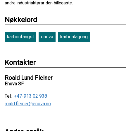
andre industriaktørar den billegaste.
Nøkkelord
karbonfangst
enova
karbonlagring
Kontakter
Roald Lund Fleiner
Enova SF
Tel:
+47-913 02 938
roald.fleiner@enova.no