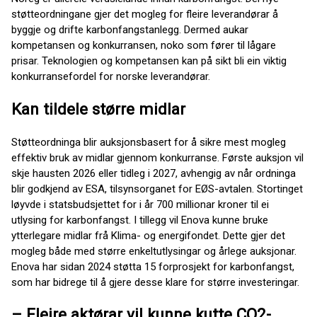
støtteordningane gjer det mogleg for fleire leverandørar å
byggje og drifte karbonfangstanlegg. Dermed aukar
kompetansen og konkurransen, noko som fører til lågare
prisar. Teknologien og kompetansen kan på sikt bli ein viktig
konkurransefordel for norske leverandørar.
Kan tildele større midlar
Støtteordninga blir auksjonsbasert for å sikre mest mogleg
effektiv bruk av midlar gjennom konkurranse. Første auksjon vil
skje hausten 2026 eller tidleg i 2027, avhengig av når ordninga
blir godkjend av ESA, tilsynsorganet for EØS-avtalen. Stortinget
løyvde i statsbudsjettet for i år 700 millionar kroner til ei
utlysing for karbonfangst. I tillegg vil Enova kunne bruke
ytterlegare midlar frå Klima- og energifondet. Dette gjer det
mogleg både med større enkeltutlysingar og årlege auksjonar.
Enova har sidan 2024 støtta 15 forprosjekt for karbonfangst,
som har bidrege til å gjere desse klare for større investeringar.
– Fleire aktørar vil kunne kutte CO2-