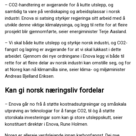
– CO2-handtering er avgjerande for å kutte utslepp, og
samtidig ta vare på verdiskaping og arbeidsplassar i norsk
industri. Enova si satsing styrkjer regjeringa sitt arbeid med å
utvikle denne viktige klimaløysinga, og legg til rette for at fleire
prosjekt blir gjennomførte, seier energiminister Terje Aasland.
– Vi skal både kutte utslepp og styrkje norsk industri, og CO2-
fangst og lagring er avgjerande for at vi skal lukkast i dette
arbeidet. Gjennom dei nye ordningane i Enova legg vi både til
rette for at fleire delar av norsk industri kan omstille seg, og for
at Noreg kan nå klimamåla sine, seier klima- og miljøminister
Andreas Bjelland Eriksen.
Kan gi norsk næringsliv fordelar
– Enova går no frå å støtte kostnadsutgreiingar og småskala
utprøving av teknologiar for å fange CO2, til òg å støtte
storskala investeringar som kan gi store utsleppskutt, seier
konstituert direktør i Enova, Rune Holmen.
Noreg er allereie verdsleiande innan karbonfangst. Dei nye