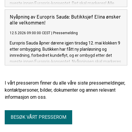
nyeste innen Europris-konseptet. Det skal markeres! Alle
ønskes velkommen til å bli med og feire. Det bys på gode
tilbud – og ikke minst goodiebags til de 100 første betalende
Nyåpning av Europris Sauda: Butikksjef Elina ønsker
kundene.
alle velkommen!
12.5.2026 09:00:00 CEST
|
Pressemelding
Europris Sauda åpner dørene igjen tirsdag 12. mai klokken 9
etter ombygging. Butikken har fått ny planløsning og
innredning, forbedret kundeflyt, og er ombygd etter det
nyeste innen Europris-konseptet. Nyåpningen skal markeres
med snorklipping av ordfører i Sauda, Håvard Handeland, og
alle ønskes velkommen til å feire med kaffe, kaker, gode
tilbud, konkurranser – og ikke minst er det goodiebags til 100
I vårt presserom finner du alle våre siste pressemeldinger,
første betalende kundene.
kontaktpersoner, bilder, dokumenter og annen relevant
informasjon om oss.
BESØK VÅRT PRESSEROM