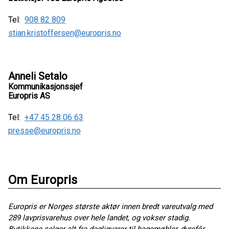
Tel:
908 82 809
stian.kristoffersen@europris.no
Anneli Setalo
Kommunikasjonssjef
Europris AS
Tel:
+47 45 28 06 63
presse@europris.no
Om Europris
Europris er Norges største aktør innen bredt vareutvalg med
289 lavprisvarehus over hele landet, og vokser stadig.
Butikkene selger alt fra dagligvarer til hagemøbler, dyrefôr,