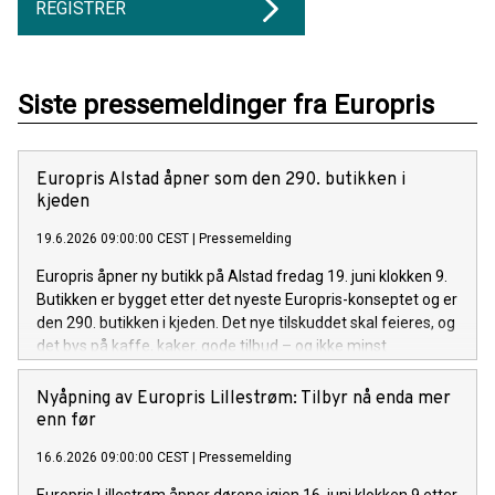
REGISTRER
Siste pressemeldinger fra Europris
Europris Alstad åpner som den 290. butikken i
kjeden
19.6.2026 09:00:00 CEST
|
Pressemelding
Europris åpner ny butikk på Alstad fredag 19. juni klokken 9.
Butikken er bygget etter det nyeste Europris-konseptet og er
den 290. butikken i kjeden. Det nye tilskuddet skal feieres, og
det bys på kaffe, kaker, gode tilbud – og ikke minst
goodiebags til de hundre første betalende kundene på
åpningsdagen.
Nyåpning av Europris Lillestrøm: Tilbyr nå enda mer
enn før
16.6.2026 09:00:00 CEST
|
Pressemelding
Europris Lillestrøm åpner dørene igjen 16. juni klokken 9 etter