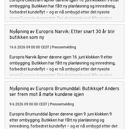
ombygging. Butikken har fått ny planløsning og innredning,
forbedret kundeflyt – og er nå ombygd etter det nyeste
innen Europris-konseptet. Det skal markeres! Alle ønskes
velkommen til å bli med og feire. Det bys på kaffe, kaker,
gode tilbud – og ikke minst goodiebags til de 100 første
Nyåpning av Europris Narvik: Etter snart 30 år blir
betalende kundene.
butikken som ny
16.6.2026 09:00:00 CEST
|
Pressemelding
Europris Narvik åpner dørene igjen 16. juni klokken 9 etter
ombygging. Butikken har fått ny planløsning og innredning,
forbedret kundeflyt – og er nå ombygd etter det nyeste
innen Europris-konseptet. Det skal markeres! Alle ønskes
velkommen til å bli med og feire. Det bys på kaffe, kaker,
gode tilbud – og ikke minst goodiebags til de 100 første
Nyåpning av Europris Brumunddal: Butikksjef Anders
betalende kundene.
ser frem mot å møte kundene igjen
9.6.2026 09:00:00 CEST
|
Pressemelding
Europris Brumunddal åpner dørene igjen 9. juni klokken 9
etter ombygging. Butikken har fått ny planløsning og
innredning, forbedret kundeflyt – og er nå ombygd etter det