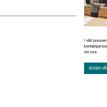
I vårt presse
kontaktperson
om oss.
BESØK VÅ