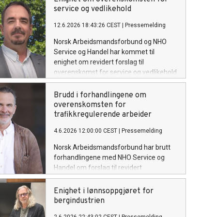
service og vedlikehold
12.6.2026 18:43:26 CEST
|
Pressemelding
Norsk Arbeidsmandsforbund og NHO
Service og Handel har kommet til
enighet om revidert forslag til
overenskomst for service og vedlikehold
for perioden 2026–2028.
Brudd i forhandlingene om
overenskomsten for
trafikkregulerende arbeider
4.6.2026 12:00:00 CEST
|
Pressemelding
Norsk Arbeidsmandsforbund har brutt
forhandlingene med NHO Service og
Handel om forslag til revidert
overenskomst for trafikkregulerende
arbeider for perioden 2026-2028.
Enighet i lønnsoppgjøret for
bergindustrien