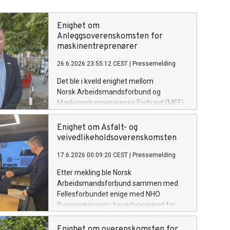
Enighet om
Anleggsoverenskomsten for
maskinentreprenører
26.6.2026 23:55:12 CEST
|
Pressemelding
Det ble i kveld enighet mellom
Norsk Arbeidsmandsforbund og
Maskinentreprenørenes Forbund (MEF)
om forslag til revidert
Anleggsoverenskomst for
Enighet om Asfalt- og
maskinentreprenører for
veivedlikeholdsoverenskomsten
perioden 2026–2028.
17.6.2026 00:09:20 CEST
|
Pressemelding
Etter mekling ble Norsk
Arbeidsmandsforbund sammen med
Fellesforbundet enige med NHO
Byggenæringen i hovedoppgjøret for
Asfalt- og
veivedlikeholdsoverenskomsten.
Enighet om overenskomsten for