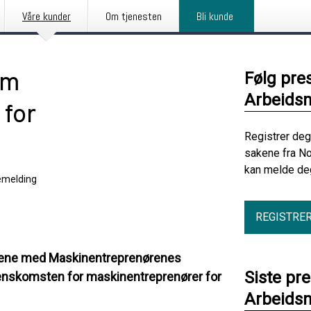
Våre kunder
Om tjenesten
Bli kunde
om
Følg pre
Arbeids
for
Registrer deg
sakene fra N
kan melde deg
emelding
REGISTRE
ngene med Maskinentreprenørenes
Siste pr
renskomsten for maskinentreprenører for
Arbeids