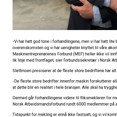
-Vi har hatt god tone i forhandlingene, men vi har hatt lite 
overenskomsten og vi har uenigheter knyttet til våre øko
Maskinentreprenørenes Forbund (MEF) heller ikke vil innf
lik linje med frontfaget, sier forbundssekretær i Norsk 
Slettmoen presiserer at de fleste store bedriftene har alt
-De fleste store bedrifter innenfor maskin forskutterer a
at dette blir en realitet i hele bransjen. Alle skal ha try
Dermed går forhandlingene videre til Riksmekleren for me
Norsk Arbeidsmandsforbund rundt 6000 medlemmer på 
Tidspunkt for mekling er ennå ikke fastsatt, og vi vil k