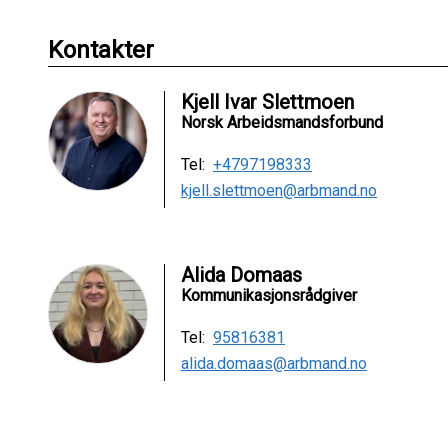
Kontakter
Kjell Ivar Slettmoen
Norsk Arbeidsmandsforbund
Tel:
+4797198333
kjell.slettmoen@arbmand.no
Alida Domaas
Kommunikasjonsrådgiver
Tel:
95816381
alida.domaas@arbmand.no