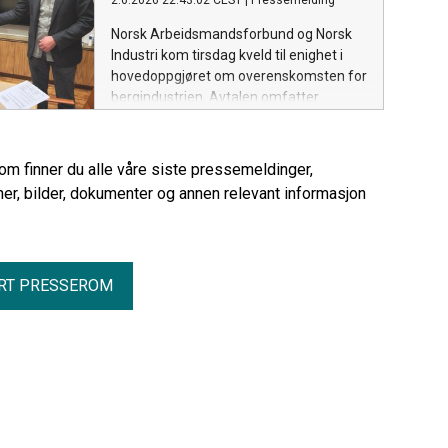
2.6.2026 22:43:02 CEST
|
Pressemelding
Norsk Arbeidsmandsforbund og Norsk
Industri kom tirsdag kveld til enighet i
hovedoppgjøret om overenskomsten for
bergindustrien. Avtalen omfatter
nærmere 1 300 medlemmer i bedrifter
som Elkem Tana, Titania AS, Verdalskalk
AS og Franzefoss Minerals AS, blant
rom finner du alle våre siste pressemeldinger,
flere.
er, bilder, dokumenter og annen relevant informasjon
RT PRESSEROM