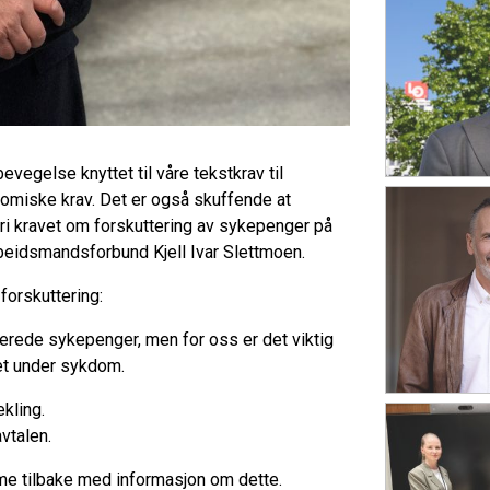
bevegelse knyttet til våre tekstkrav til
nomiske krav. Det er også skuffende at
ri kravet om forskuttering av sykepenger på
Arbeidsmandsforbund Kjell Ivar Slettmoen.
 forskuttering:
llerede sykepenger, men for oss er det viktig
gghet under sykdom.
kling.
avtalen.
omme tilbake med informasjon om dette.