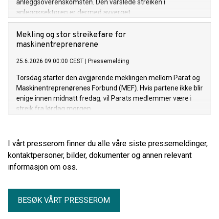
anleggsoverenskomsten. Den varslede streiken i
anleggssektoren er dermed avverget.
Mekling og stor streikefare for
maskinentreprenørene
25.6.2026 09:00:00 CEST
|
Pressemelding
Torsdag starter den avgjørende meklingen mellom Parat og
Maskinentreprenørenes Forbund (MEF). Hvis partene ikke blir
enige innen midnatt fredag, vil Parats medlemmer være i
streik fra lørdag morgen.
I vårt presserom finner du alle våre siste pressemeldinger,
kontaktpersoner, bilder, dokumenter og annen relevant
informasjon om oss.
BESØK VÅRT PRESSEROM