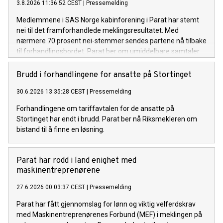
3.8.2026 11:36:52 CEST
|
Pressemelding
Medlemmene i SAS Norge kabinforening i Parat har stemt
nei til det framforhandlede meklingsresultatet. Med
nærmere 70 prosent nei-stemmer sendes partene nå tilbake
til forhandlingsbordet. Parat ber om umiddelbare samtaler
med SAS og NHO Luftfart for å unngå streik.
Brudd i forhandlingene for ansatte på Stortinget
30.6.2026 13:35:28 CEST
|
Pressemelding
Forhandlingene om tariffavtalen for de ansatte på
Stortinget har endt i brudd. Parat ber nå Riksmekleren om
bistand til å finne en løsning.
Parat har rodd i land enighet med
maskinentreprenørene
27.6.2026 00:03:37 CEST
|
Pressemelding
Parat har fått gjennomslag for lønn og viktig velferdskrav
med Maskinentreprenørenes Forbund (MEF) i meklingen på