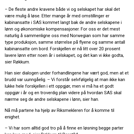
– De fleste andre kravene både vi og selskapet har skal det
være mulig å løse. Etter mange år med omstillinger er
kabinansatte i SAS kommet langt bak de andre selskapene i
lønn og økonomiske kompensasjoner. For oss er det mest
naturlig å sammenligne oss med Norwegian som har samme
type produksjon, samme størrelse på flyene og samme antall
kabinansatte om bord. Forskjellen er nå litt over 20 prosent
lavere lønn etter noen år i selskapet, og det kan vi ikke godta,
sier Røkkum.
Han sier dialogen under forhandlingene har vært god, men at et
brudd var uunngåelig. – Vi forstår selvfølgelig at man ikke kan
lukke hele forskjellen i ett oppgjør, men vi må ha et godt
oppgjør i år og en troverdig plan videre på hvordan SAS skal
nærme seg de andre selskapene i lønn, sier han.
Nå må partene ha hjelp av Riksmekleren for å komme til
enighet.
– Vi har som alltid god tro på å finne en løsning begge parter