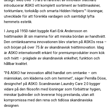
design. Med över 75 års erfarenhet av innovativ tvättvård
introducerar ASKO ett komplett sortiment av tvättmaskiner,
torktumlare, torkskåp och smarta Hidden Helpers™-lösningar,
utvecklade för att förenkla vardagen och samtidigt lyfta
hemmets estetik.
I Jung på 1950-talet byggde Karl-Erik Andersson en
tvättmaskin åt sin mamma för att minska bördan av handtvätt.
Den omtänksamma innovationen blev starten på ASKOs resa –
och början på över 75 år av skandinavisk tvättinnovation. Idag
är ASKO internationellt erkänt för premiumprodukter inom kök
och tvätt – präglade av skandinavisk enkelhet, funktion och
hållbar kvalitet.
”På ASKO har innovation alltid handlat om omtanke – om
människan, om kläderna och om hemmet", säger Pernilla Döse,
designchef på ASKO. Scandinavian Laundry Care 2.0 bygger
vidare på den filosofin med lösningar som förbättrar hygien,
minskar ljudnivåer och levererar hög prestanda, utan att
kompromissa med den rena och tidlösa skandinaviska
designen.