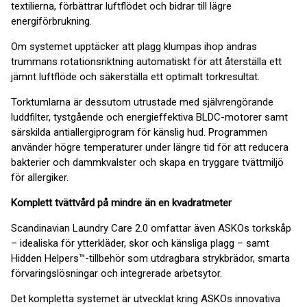
textilierna, förbättrar luftflödet och bidrar till lägre
energiförbrukning.
Om systemet upptäcker att plagg klumpas ihop ändras
trummans rotationsriktning automatiskt för att återställa ett
jämnt luftflöde och säkerställa ett optimalt torkresultat.
Torktumlarna är dessutom utrustade med självrengörande
luddfilter, tystgående och energieffektiva BLDC-motorer samt
särskilda antiallergiprogram för känslig hud. Programmen
använder högre temperaturer under längre tid för att reducera
bakterier och dammkvalster och skapa en tryggare tvättmiljö
för allergiker.
Komplett tvättvård på mindre än en kvadratmeter
Scandinavian Laundry Care 2.0 omfattar även ASKOs torkskåp
– idealiska för ytterkläder, skor och känsliga plagg – samt
Hidden Helpers™-tillbehör som utdragbara strykbrädor, smarta
förvaringslösningar och integrerade arbetsytor.
Det kompletta systemet är utvecklat kring ASKOs innovativa