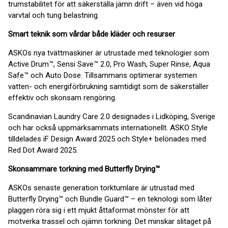
trumstabilitet för att säkerställa jämn drift – även vid höga
varvtal och tung belastning.
Smart teknik som vårdar både kläder och resurser
ASKOs nya tvättmaskiner är utrustade med teknologier som
Active Drum™, Sensi Save™ 2.0, Pro Wash, Super Rinse, Aqua
Safe™ och Auto Dose. Tillsammans optimerar systemen
vatten- och energiförbrukning samtidigt som de säkerställer
effektiv och skonsam rengöring.
Scandinavian Laundry Care 2.0 designades i Lidköping, Sverige
och har också uppmärksammats internationellt. ASKO Style
tilldelades iF Design Award 2025 och Style+ belönades med
Red Dot Award 2025.
Skonsammare torkning med Butterfly Drying™
ASKOs senaste generation torktumlare är utrustad med
Butterfly Drying™ och Bundle Guard™ – en teknologi som låter
plaggen röra sig i ett mjukt åttaformat mönster för att
motverka trassel och ojämn torkning. Det minskar slitaget på