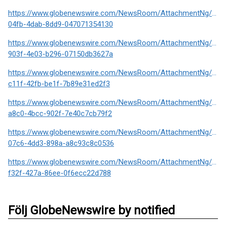
https://www.globenewswire.com/NewsRoom/AttachmentNg/beb
04fb-4dab-8dd9-047071354130
https://www.globenewswire.com/NewsRoom/AttachmentNg/3cb
903f-4e03-b296-07150db3627a
https://www.globenewswire.com/NewsRoom/AttachmentNg/8c2
c11f-42fb-be1f-7b89e31ed2f3
https://www.globenewswire.com/NewsRoom/AttachmentNg/f6a
a8c0-4bcc-902f-7e40c7cb79f2
https://www.globenewswire.com/NewsRoom/AttachmentNg/912
07c6-4dd3-898a-a8c93c8c0536
https://www.globenewswire.com/NewsRoom/AttachmentNg/084
f32f-427a-86ee-0f6ecc22d788
Följ GlobeNewswire by notified