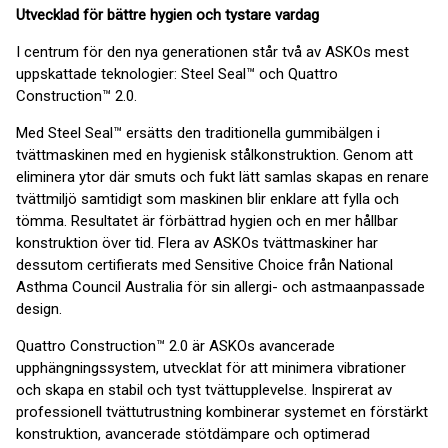
Utvecklad för bättre hygien och tystare vardag
I centrum för den nya generationen står två av ASKOs mest
uppskattade teknologier: Steel Seal™ och Quattro
Construction™ 2.0.
Med Steel Seal™ ersätts den traditionella gummibälgen i
tvättmaskinen med en hygienisk stålkonstruktion. Genom att
eliminera ytor där smuts och fukt lätt samlas skapas en renare
tvättmiljö samtidigt som maskinen blir enklare att fylla och
tömma. Resultatet är förbättrad hygien och en mer hållbar
konstruktion över tid. Flera av ASKOs tvättmaskiner har
dessutom certifierats med Sensitive Choice från National
Asthma Council Australia för sin allergi- och astmaanpassade
design.
Quattro Construction™ 2.0 är ASKOs avancerade
upphängningssystem, utvecklat för att minimera vibrationer
och skapa en stabil och tyst tvättupplevelse. Inspirerat av
professionell tvättutrustning kombinerar systemet en förstärkt
konstruktion, avancerade stötdämpare och optimerad