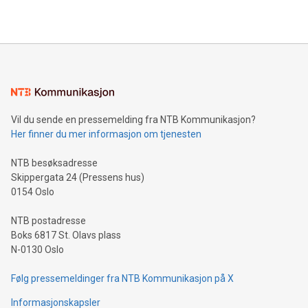
2024 at 2 p.m. ET. Follow us on X at MetasphereLabs for
their data using natural language search, reducing the
updates and to join the event. What We'll Discuss Bitcoin
reliance on data scientists. Us
Mining Basics: Understand the fundamentals of Bitcoin
mining.Energy Market Dynamics: Explore how Bitcoin mining
interacts with energy markets.Sustainable Innovations:
Learn about our efforts to promote sustainability in Bitcoin
mining.Sound Money: Discover how tamper-proof currency
can enhance stability.Efficient Payment Rails: See how fast,
neutral payment systems support humanitarian
Vil du sende en pressemelding fra NTB Kommunikasjon?
projects.Carbon Footprint: Compare Bitcoin's environmental
Her finner du mer informasjon om tjenesten
impact with traditional banking. "We're excited to host this
event and dive into the critical topics of Bitcoin
NTB besøksadresse
Skippergata 24 (Pressens hus)
0154 Oslo
NTB postadresse
Boks 6817 St. Olavs plass
N-0130 Oslo
Følg pressemeldinger fra NTB Kommunikasjon på X
Informasjonskapsler