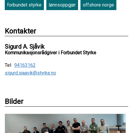
forbundet styrke
lønnsoppgjør
offshore norge
Kontakter
Sigurd A. Sjåvik
Kommunikasjonsrådgiver i Forbundet Styrke
Tel:
94163162
sigurd.sjaavik@styrke.no
Bilder